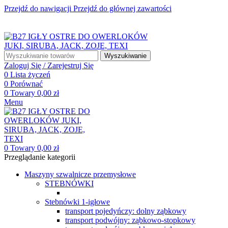
Przejdź do nawigacji
Przejdź do głównej zawartości
☎ +48 85 653 93 55
✉ biuro@maszyny-szwalnicze.pl
+48 85 653 93 55
biuro@maszyny-szwalnicze.pl
Wyszukiwanie
Zaloguj Się / Zarejestruj Się
0
Lista życzeń
0
Porównać
0
Towary
0,00
zł
Menu
0
Towary
0,00
zł
Przeglądanie kategorii
Maszyny szwalnicze przemysłowe
STEBNÓWKI
Stebnówki 1-igłowe
transport pojedyńczy: dolny ząbkowy
transport podwójny: ząbkowo-stopkowy