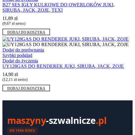
B27 SES IGŁY KULKOWE DO OWERLOKÓW JUKI,
SIRUBA, JACK, ZOJE, TEXI
11,89
zł
(
9,67
zł
netto)
DODAJ DO KOSZYKA
Dodaj do porównania
Szybki podgląd
Dodaj do życzenia
UY128GAS DO RENDEREK JUKI, SIRUBA, JACK, ZOJE
14,90
zł
(
12,11
zł
netto)
DODAJ DO KOSZYKA
maszyny
-szwalnicze
.pl
OD 1996 ROKU