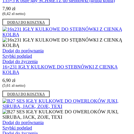
135×5 R ostre igły SCHMETZ do stebnówki (gruba kolba)
7,90
zł
(
6,42
zł
netto)
DODAJ DO KOSZYKA
Dodaj do porównania
Szybki podgląd
Dodaj do życzenia
16×231 IGŁY KULKOWE DO STĘBNÓWKI Z CIENKĄ
KOLBĄ
6,90
zł
(
5,61
zł
netto)
DODAJ DO KOSZYKA
Dodaj do porównania
Szybki podgląd
Dodaj do życzenia