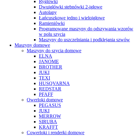
Ryglówki
Dwuigłówki stebnówki 2-igłowe
Autolapy
Łańcuszkowe jedno i wieloigłowe
Ramieniówki
Programowane maszyny do odszywania wzorów
w polu szycia
Maszyny do uszczelniania i podklejania szwów
Maszyny domowe
Maszyny do szycia domowe
ELNA
JANOME
BROTHER
JUKI
TEXI
HUSQVARNA
REDSTAR
PFAFF
Owerloki domowe
PEGASUS
JUKI
MERROW
SIRUBA
KRAFFT
Cowerloki i renderki domowe