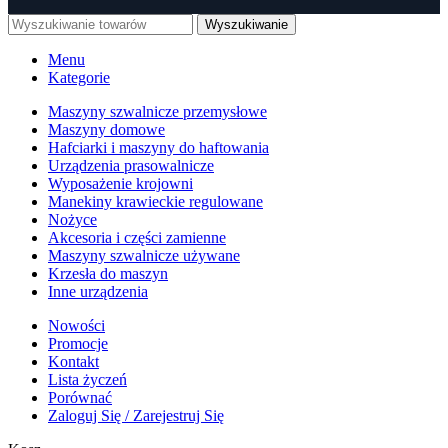
Wyszukiwanie
Menu
Kategorie
Maszyny szwalnicze przemysłowe
Maszyny domowe
Hafciarki i maszyny do haftowania
Urządzenia prasowalnicze
Wyposażenie krojowni
Manekiny krawieckie regulowane
Nożyce
Akcesoria i części zamienne
Maszyny szwalnicze używane
Krzesła do maszyn
Inne urządzenia
Nowości
Promocje
Kontakt
Lista życzeń
Porównać
Zaloguj Się / Zarejestruj Się