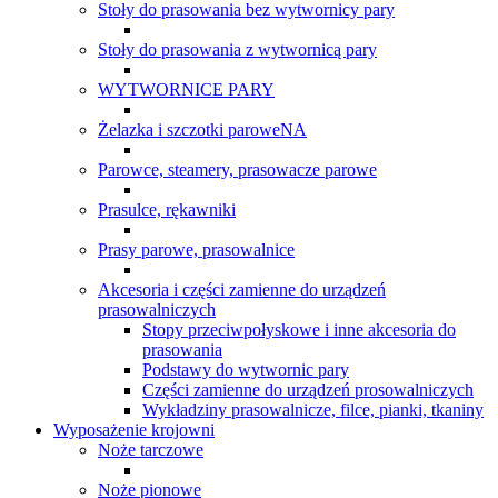
Stoły do prasowania bez wytwornicy pary
Stoły do prasowania z wytwornicą pary
WYTWORNICE PARY
Żelazka i szczotki paroweNA
Parowce, steamery, prasowacze parowe
Prasulce, rękawniki
Prasy parowe, prasowalnice
Akcesoria i części zamienne do urządzeń
prasowalniczych
Stopy przeciwpołyskowe i inne akcesoria do
prasowania
Podstawy do wytwornic pary
Części zamienne do urządzeń prosowalniczych
Wykładziny prasowalnicze, filce, pianki, tkaniny
Wyposażenie krojowni
Noże tarczowe
Noże pionowe