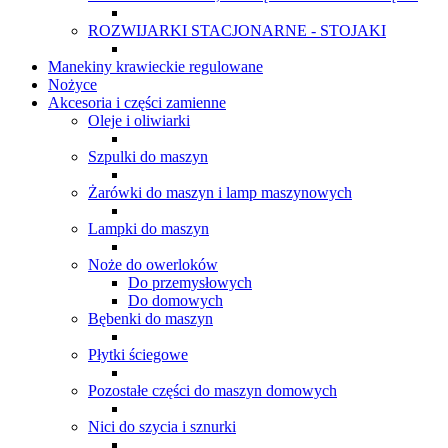
ROZWIJARKI STACJONARNE - STOJAKI
Manekiny krawieckie regulowane
Nożyce
Akcesoria i części zamienne
Oleje i oliwiarki
Szpulki do maszyn
Żarówki do maszyn i lamp maszynowych
Lampki do maszyn
Noże do owerloków
Do przemysłowych
Do domowych
Bębenki do maszyn
Płytki ściegowe
Pozostałe części do maszyn domowych
Nici do szycia i sznurki