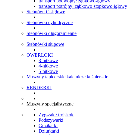
transport podwójny: ząbkowo-igłowy
transport potrójny: ząbkowo-stopkowo-igłowy
Stebnówki 2-igłowe
Stebnówki cylindryczne
Stebnówki długoramienne
Stebnówki słupowe
OWERLOKI
3-nitkowe
4-nitkowe
5-nitkowe
Maszyny tapicerskie kaletnicze kuśnierskie
RENDERKI
Maszyny specjalistyczne
Zyg-zak / trójskok
Podszywarki
Guzikarki
Dziurkarki