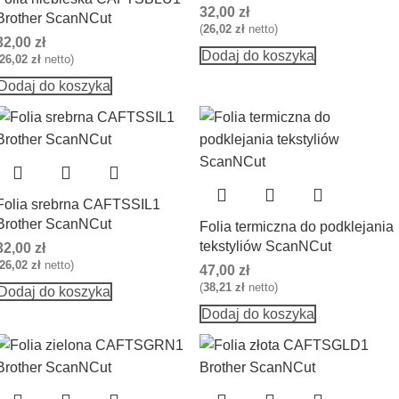
32,00
zł
Brother ScanNCut
(
26,02
zł
netto)
32,00
zł
Dodaj do koszyka
26,02
zł
netto)
Dodaj do koszyka
Folia srebrna CAFTSSIL1
Brother ScanNCut
Folia termiczna do podklejania
tekstyliów ScanNCut
32,00
zł
26,02
zł
netto)
47,00
zł
(
38,21
zł
netto)
Dodaj do koszyka
Dodaj do koszyka