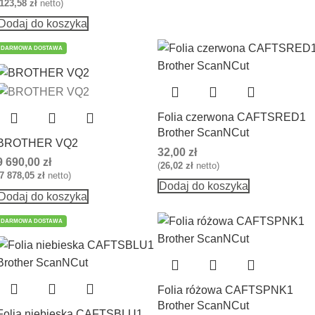
123,58
zł
netto)
Dodaj do koszyka
DARMOWA DOSTAWA
Folia czerwona CAFTSRED1
Brother ScanNCut
BROTHER VQ2
32,00
zł
9 690,00
zł
(
26,02
zł
netto)
7 878,05
zł
netto)
Dodaj do koszyka
Dodaj do koszyka
DARMOWA DOSTAWA
Folia różowa CAFTSPNK1
Brother ScanNCut
Folia niebieska CAFTSBLU1