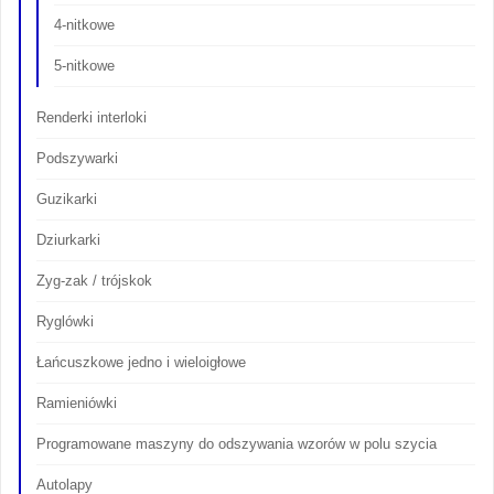
4-nitkowe
5-nitkowe
Renderki interloki
Podszywarki
Guzikarki
Dziurkarki
Zyg-zak / trójskok
Ryglówki
Łańcuszkowe jedno i wieloigłowe
Ramieniówki
Programowane maszyny do odszywania wzorów w polu szycia
Autolapy