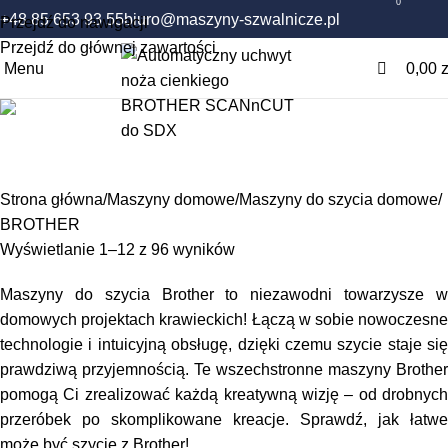
0
+48 85 653 93 55
biuro@maszyny-szwalnicze.pl
Przejdź do nawigacji
Przejdź do głównej zawartości
Menu
0,00
z
Brother - maszyny do szycia
Strona główna
Maszyny domowe
Maszyny do szycia domowe
BROTHER
Wyświetlanie 1–12 z 96 wyników
Maszyny do szycia Brother to niezawodni towarzysze w
domowych projektach krawieckich! Łączą w sobie nowoczesne
technologie i intuicyjną obsługę, dzięki czemu szycie staje się
prawdziwą przyjemnością. Te wszechstronne maszyny Brother
pomogą Ci zrealizować każdą kreatywną wizję – od drobnych
przeróbek po skomplikowane kreacje. Sprawdź, jak łatwe
może być szycie z Brother!