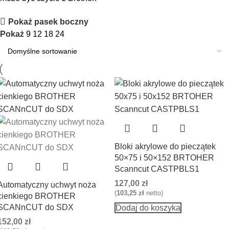
Pokaż pasek boczny
Pokaż
9
12
18
24
Bloki akrylowe do pieczątek
50×75 i 50×152 BRTOHER
Scanncut CASTPBLS1
127,00
zł
Automatyczny uchwyt noża
(
103,25
zł
netto)
cienkiego BROTHER
SCANnCUT do SDX
Dodaj do koszyka
152,00
zł