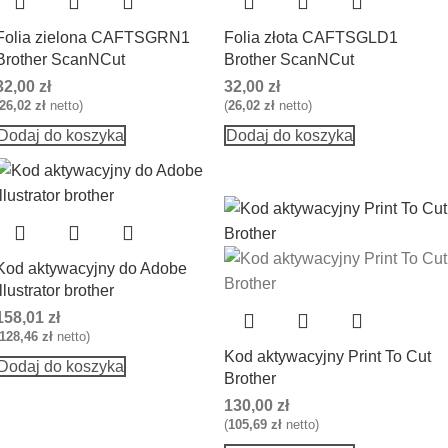
Folia zielona CAFTSGRN1
Folia złota CAFTSGLD1
Brother ScanNCut
Brother ScanNCut
32,00
zł
32,00
zł
26,02
zł
netto)
(
26,02
zł
netto)
Dodaj do koszyka
Dodaj do koszyka
Kod aktywacyjny do Adobe
illustrator brother
158,01
zł
128,46
zł
netto)
Kod aktywacyjny Print To Cut
Dodaj do koszyka
Brother
130,00
zł
(
105,69
zł
netto)