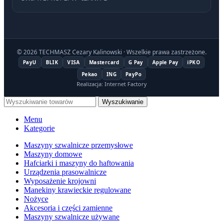
© 2026 TECHMASZ Cezary Kalinowski · Wszelkie prawa zastrzeżone.
PayU
BLIK
VISA
Mastercard
G Pay
Apple Pay
iPKO
Pekao
ING
PayPo
Realizacja: Internet Factory
Wyszukiwanie
Menu
Kategorie
Maszyny szwalnicze przemysłowe
Maszyny domowe
Hafciarki i maszyny do haftowania
Urządzenia prasowalnicze
Wyposażenie krojowni
Manekiny krawieckie regulowane
Nożyce
Akcesoria i części zamienne
Maszyny szwalnicze używane