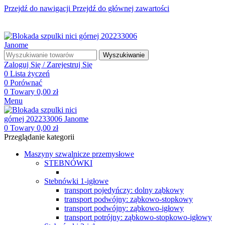
Przejdź do nawigacji
Przejdź do głównej zawartości
☎ +48 85 653 93 55
✉ biuro@maszyny-szwalnicze.pl
+48 85 653 93 55
biuro@maszyny-szwalnicze.pl
Wyszukiwanie
Zaloguj Się / Zarejestruj Się
0
Lista życzeń
0
Porównać
0
Towary
0,00
zł
Menu
0
Towary
0,00
zł
Przeglądanie kategorii
Maszyny szwalnicze przemysłowe
STEBNÓWKI
Stebnówki 1-igłowe
transport pojedyńczy: dolny ząbkowy
transport podwójny: ząbkowo-stopkowy
transport podwójny: ząbkowo-igłowy
transport potrójny: ząbkowo-stopkowo-igłowy