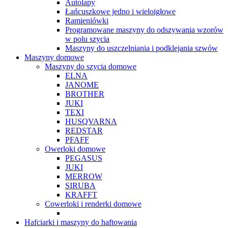
Autolapy
Łańcuszkowe jedno i wieloigłowe
Ramieniówki
Programowane maszyny do odszywania wzorów
w polu szycia
Maszyny do uszczelniania i podklejania szwów
Maszyny domowe
Maszyny do szycia domowe
ELNA
JANOME
BROTHER
JUKI
TEXI
HUSQVARNA
REDSTAR
PFAFF
Owerloki domowe
PEGASUS
JUKI
MERROW
SIRUBA
KRAFFT
Cowerloki i renderki domowe
Hafciarki i maszyny do haftowania