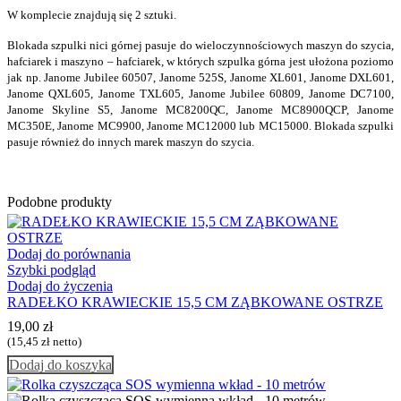
W komplecie znajdują się 2 sztuki.
Blokada szpulki nici górnej
pasuje do wieloczynnościowych maszyn do szycia,
hafciarek i maszyno – hafciarek, w których szpulka górna jest ułożona poziomo
jak np. Janome Jubilee 60507, Janome 525S, Janome XL601, Janome DXL601,
Janome QXL605, Janome TXL605, Janome Jubilee 60809, Janome DC7100,
Janome Skyline S5, Janome MC8200QC, Janome MC8900QCP, Janome
MC350E, Janome MC9900, Janome MC12000 lub MC15000. Blokada szpulki
pasuje również do innych marek maszyn do szycia.
Podobne produkty
Dodaj do porównania
Szybki podgląd
Dodaj do życzenia
RADEŁKO KRAWIECKIE 15,5 CM ZĄBKOWANE OSTRZE
19,00
zł
(
15,45
zł
netto)
Dodaj do koszyka