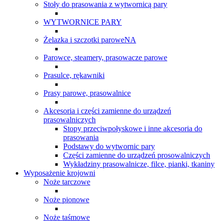
Stoły do prasowania z wytwornicą pary
WYTWORNICE PARY
Żelazka i szczotki paroweNA
Parowce, steamery, prasowacze parowe
Prasulce, rękawniki
Prasy parowe, prasowalnice
Akcesoria i części zamienne do urządzeń
prasowalniczych
Stopy przeciwpołyskowe i inne akcesoria do
prasowania
Podstawy do wytwornic pary
Części zamienne do urządzeń prosowalniczych
Wykładziny prasowalnicze, filce, pianki, tkaniny
Wyposażenie krojowni
Noże tarczowe
Noże pionowe
Noże taśmowe