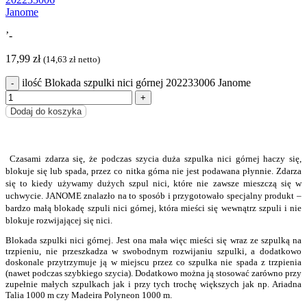
’-
17,99
zł
(
14,63
zł
netto)
ilość Blokada szpulki nici górnej 202233006 Janome
Dodaj do koszyka
Czasami zdarza się, że podczas szycia duża szpulka nici górnej haczy się,
blokuje się lub spada, przez co nitka górna nie jest podawana płynnie. Zdarza
się to kiedy używamy dużych szpul nici, które nie zawsze mieszczą się w
uchwycie. JANOME znalazło na to sposób i przygotowało specjalny produkt –
bardzo małą blokadę szpuli nici górnej, która mieści się wewnątrz szpuli i nie
blokuje rozwijającej się nici.
Blokada szpulki nici górnej. Jest ona mała więc mieści się wraz ze szpulką na
trzpieniu, nie przeszkadza w swobodnym rozwijaniu szpulki, a dodatkowo
doskonale przytrzymuje ją w miejscu przez co szpulka nie spada z trzpienia
(nawet podczas szybkiego szycia). Dodatkowo można ją stosować zarówno przy
zupełnie małych szpulkach jak i przy tych trochę większych jak np. Ariadna
Talia 1000 m czy Madeira Polyneon 1000 m.