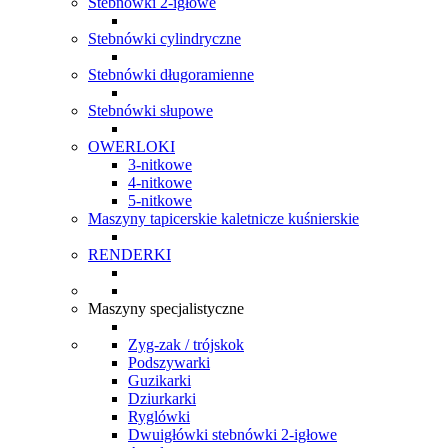
Stebnówki 2-igłowe
Stebnówki cylindryczne
Stebnówki długoramienne
Stebnówki słupowe
OWERLOKI
3-nitkowe
4-nitkowe
5-nitkowe
Maszyny tapicerskie kaletnicze kuśnierskie
RENDERKI
Maszyny specjalistyczne
Zyg-zak / trójskok
Podszywarki
Guzikarki
Dziurkarki
Ryglówki
Dwuigłówki stebnówki 2-igłowe