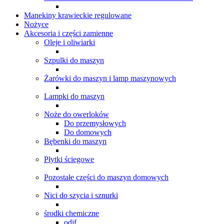
Manekiny krawieckie regulowane
Nożyce
Akcesoria i części zamienne
Oleje i oliwiarki
Szpulki do maszyn
Żarówki do maszyn i lamp maszynowych
Lampki do maszyn
Noże do owerloków
Do przemysłowych
Do domowych
Bębenki do maszyn
Płytki ściegowe
Pozostałe części do maszyn domowych
Nici do szycia i sznurki
środki chemiczne
odif