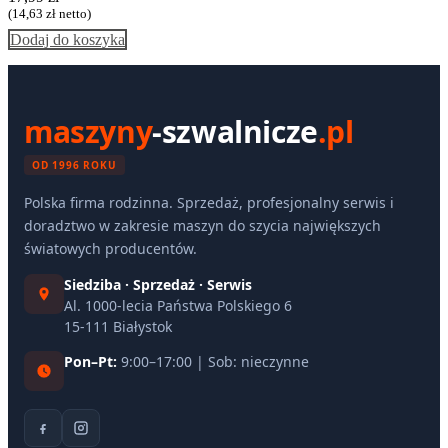
(
14,63
zł
netto)
Dodaj do koszyka
maszyny
-szwalnicze
.pl
OD 1996 ROKU
Polska firma rodzinna. Sprzedaż, profesjonalny serwis i
doradztwo w zakresie maszyn do szycia największych
światowych producentów.
Siedziba · Sprzedaż · Serwis
Al. 1000-lecia Państwa Polskiego 6
15-111 Białystok
Pon–Pt:
9:00–17:00 | Sob: nieczynne