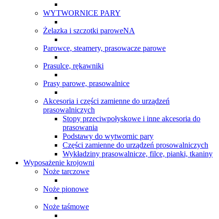
WYTWORNICE PARY
Żelazka i szczotki paroweNA
Parowce, steamery, prasowacze parowe
Prasulce, rękawniki
Prasy parowe, prasowalnice
Akcesoria i części zamienne do urządzeń
prasowalniczych
Stopy przeciwpołyskowe i inne akcesoria do
prasowania
Podstawy do wytwornic pary
Części zamienne do urządzeń prosowalniczych
Wykładziny prasowalnicze, filce, pianki, tkaniny
Wyposażenie krojowni
Noże tarczowe
Noże pionowe
Noże taśmowe