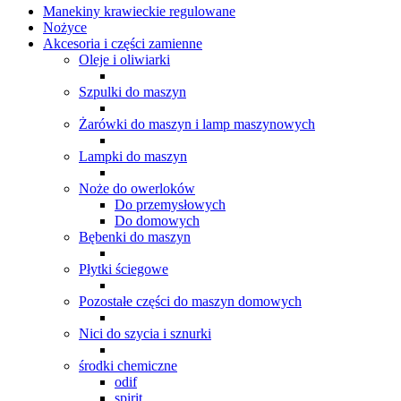
Manekiny krawieckie regulowane
Nożyce
Akcesoria i części zamienne
Oleje i oliwiarki
Szpulki do maszyn
Żarówki do maszyn i lamp maszynowych
Lampki do maszyn
Noże do owerloków
Do przemysłowych
Do domowych
Bębenki do maszyn
Płytki ściegowe
Pozostałe części do maszyn domowych
Nici do szycia i sznurki
środki chemiczne
odif
spirit