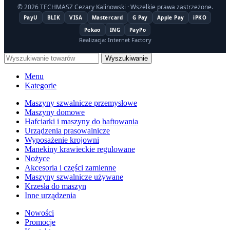
© 2026 TECHMASZ Cezary Kalinowski · Wszelkie prawa zastrzeżone.
PayU
BLIK
VISA
Mastercard
G Pay
Apple Pay
iPKO
Pekao
ING
PayPo
Realizacja: Internet Factory
Wyszukiwanie
Menu
Kategorie
Maszyny szwalnicze przemysłowe
Maszyny domowe
Hafciarki i maszyny do haftowania
Urządzenia prasowalnicze
Wyposażenie krojowni
Manekiny krawieckie regulowane
Nożyce
Akcesoria i części zamienne
Maszyny szwalnicze używane
Krzesła do maszyn
Inne urządzenia
Nowości
Promocje