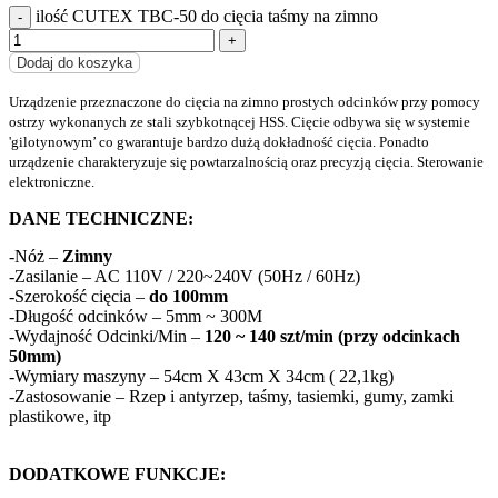
ilość CUTEX TBC-50 do cięcia taśmy na zimno
Dodaj do koszyka
Urządzenie przeznaczone do cięcia na zimno prostych odcinków przy pomocy
ostrzy wykonanych ze stali szybkotnącej HSS. Cięcie odbywa się w systemie
'gilotynowym’ co gwarantuje bardzo dużą dokładność cięcia. Ponadto
urządzenie charakteryzuje się powtarzalnością oraz precyzją cięcia. Sterowanie
elektroniczne.
DANE TECHNICZNE:
-Nóż –
Zimny
-Zasilanie – AC 110V / 220~240V (50Hz / 60Hz)
-Szerokość cięcia –
do 100mm
-Długość odcinków – 5mm ~ 300M
-Wydajność Odcinki/Min –
120 ~ 140 szt/min (przy odcinkach
50mm)
-Wymiary maszyny – 54cm X 43cm X 34cm ( 22,1kg)
-Zastosowanie – Rzep i antyrzep, taśmy, tasiemki, gumy, zamki
plastikowe, itp
DODATKOWE FUNKCJE: