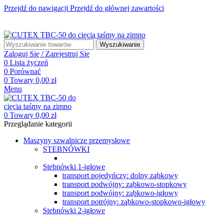
Przejdź do nawigacji
Przejdź do głównej zawartości
☎ +48 85 653 93 55
✉ biuro@maszyny-szwalnicze.pl
+48 85 653 93 55
biuro@maszyny-szwalnicze.pl
Wyszukiwanie
Zaloguj Się / Zarejestruj Się
0
Lista życzeń
0
Porównać
0
Towary
0,00
zł
Menu
0
Towary
0,00
zł
Przeglądanie kategorii
Maszyny szwalnicze przemysłowe
STEBNÓWKI
Stebnówki 1-igłowe
transport pojedyńczy: dolny ząbkowy
transport podwójny: ząbkowo-stopkowy
transport podwójny: ząbkowo-igłowy
transport potrójny: ząbkowo-stopkowo-igłowy
Stebnówki 2-igłowe