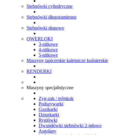
Stebnówki cylindryczne
Stebnówki długoramienne
Stebnówki słupowe
OWERLOKI
3-nitkowe
4-nitkowe
5-nitkowe
Maszyny tapicerskie kaletnicze kuśnierskie
RENDERKI
Maszyny specjalistyczne
Zyg-zak / trójskok
Podszywarki
Guzikarki
Dziurkarki
Ryglówki
Dwuigłówki stebnówki 2-igłowe
Autolapy