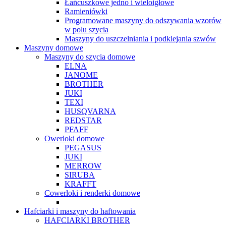
Łańcuszkowe jedno i wieloigłowe
Ramieniówki
Programowane maszyny do odszywania wzorów
w polu szycia
Maszyny do uszczelniania i podklejania szwów
Maszyny domowe
Maszyny do szycia domowe
ELNA
JANOME
BROTHER
JUKI
TEXI
HUSQVARNA
REDSTAR
PFAFF
Owerloki domowe
PEGASUS
JUKI
MERROW
SIRUBA
KRAFFT
Cowerloki i renderki domowe
Hafciarki i maszyny do haftowania
HAFCIARKI BROTHER