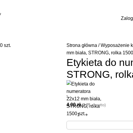
Zalogu
Strona główna
Wyposażenie k
mm biała, STRONG, rolka 1500 
Etykieta do n
STRONG, rolka
’-
4,00
zł
(
3,25
zł
netto)