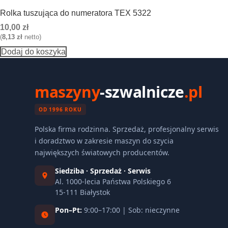
Rolka tuszująca do numeratora TEX 5322
10,00
zł
(
8,13
zł
netto)
Dodaj do koszyka
maszyny
-szwalnicze
.pl
OD 1996 ROKU
Polska firma rodzinna. Sprzedaż, profesjonalny serwis
i doradztwo w zakresie maszyn do szycia
największych światowych producentów.
Siedziba · Sprzedaż · Serwis
Al. 1000-lecia Państwa Polskiego 6
15-111 Białystok
Pon–Pt:
9:00–17:00 | Sob: nieczynne