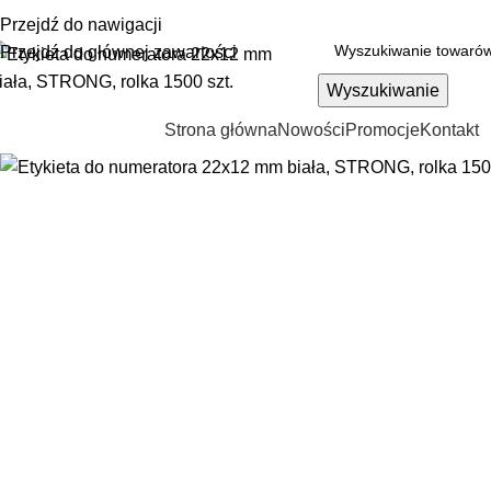
Przejdź do nawigacji
Przejdź do głównej zawartości
Wyszukiwanie
Strona główna
Nowości
Promocje
Kontakt
rzeglądanie kategorii