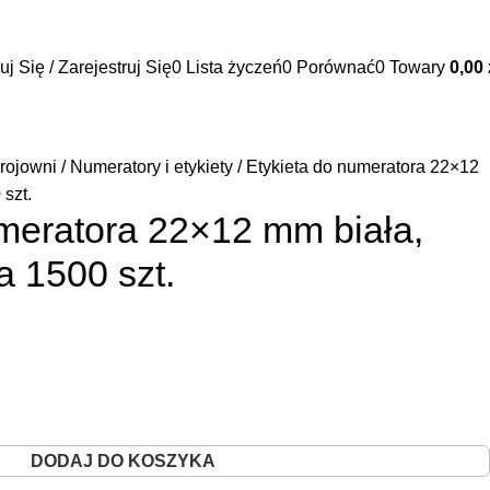
☎ +48 85 653 93 55
✉ biuro@maszyny-szwalnicze.pl
j Się / Zarejestruj Się
0
Lista życzeń
0
Porównać
0
Towary
0,00
rojowni
Numeratory i etykiety
Etykieta do numeratora 22×12
szt.
umeratora 22×12 mm biała,
 1500 szt.
DODAJ DO KOSZYKA