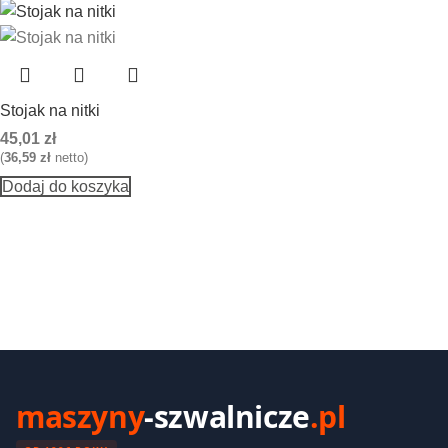
Stojak na nitki
45,01
zł
(
36,59
zł
netto)
Dodaj do koszyka
maszyny
-szwalnicze
.pl