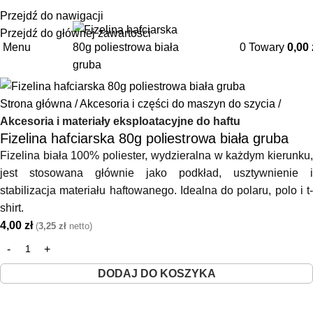
+48 85 653 93 55
biuro@maszyny-szwalnicze.pl
Przejdź do nawigacji
Przejdź do głównej zawartości
Menu
0
Towary
0,00
Strona główna
Akcesoria i części do maszyn do szycia
Akcesoria i materiały eksploatacyjne do haftu
Fizelina hafciarska 80g poliestrowa biała gruba
Fizelina biała 100% poliester, wydzieralna w każdym kierunku,
jest stosowana głównie jako podkład, usztywnienie i
stabilizacja materiału haftowanego. Idealna do polaru, polo i t-
shirt.
4,00
zł
(
3,25
zł
netto)
DODAJ DO KOSZYKA