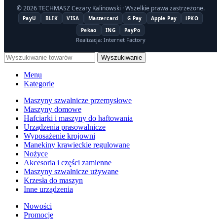
© 2026 TECHMASZ Cezary Kalinowski · Wszelkie prawa zastrzeżone.
PayU
BLIK
VISA
Mastercard
G Pay
Apple Pay
iPKO
Pekao
ING
PayPo
Realizacja: Internet Factory
Wyszukiwanie
Menu
Kategorie
Maszyny szwalnicze przemysłowe
Maszyny domowe
Hafciarki i maszyny do haftowania
Urządzenia prasowalnicze
Wyposażenie krojowni
Manekiny krawieckie regulowane
Nożyce
Akcesoria i części zamienne
Maszyny szwalnicze używane
Krzesła do maszyn
Inne urządzenia
Nowości
Promocje