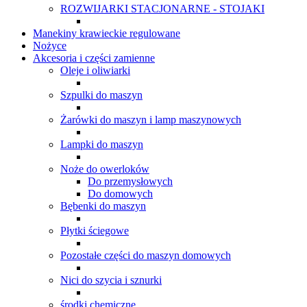
ROZWIJARKI STACJONARNE - STOJAKI
Manekiny krawieckie regulowane
Nożyce
Akcesoria i części zamienne
Oleje i oliwiarki
Szpulki do maszyn
Żarówki do maszyn i lamp maszynowych
Lampki do maszyn
Noże do owerloków
Do przemysłowych
Do domowych
Bębenki do maszyn
Płytki ściegowe
Pozostałe części do maszyn domowych
Nici do szycia i sznurki
środki chemiczne