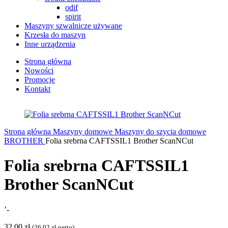
odif
spirit
Maszyny szwalnicze używane
Krzesła do maszyn
Inne urządzenia
Strona główna
Nowości
Promocje
Kontakt
Strona główna
Maszyny domowe
Maszyny do szycia domowe
BROTHER
Folia srebrna CAFTSSIL1 Brother ScanNCut
Folia srebrna CAFTSSIL1
Brother ScanNCut
’-
32,00
zł
(
26,02
zł
netto)