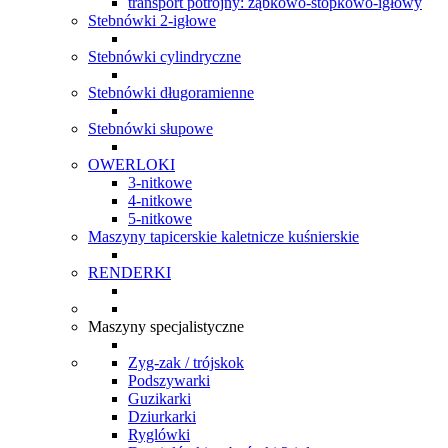
transport potrójny: ząbkowo-stopkowo-igłowy
Stebnówki 2-igłowe
Stebnówki cylindryczne
Stebnówki długoramienne
Stebnówki słupowe
OWERLOKI
3-nitkowe
4-nitkowe
5-nitkowe
Maszyny tapicerskie kaletnicze kuśnierskie
RENDERKI
Maszyny specjalistyczne
Zyg-zak / trójskok
Podszywarki
Guzikarki
Dziurkarki
Ryglówki