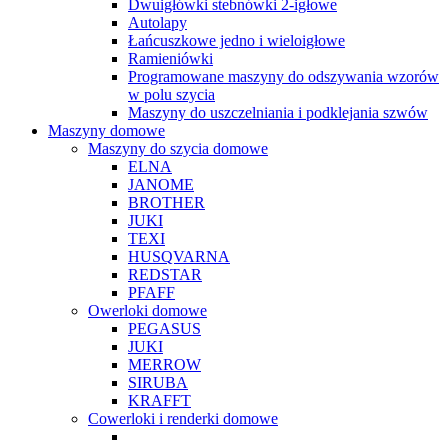
Dwuigłówki stebnówki 2-igłowe
Autolapy
Łańcuszkowe jedno i wieloigłowe
Ramieniówki
Programowane maszyny do odszywania wzorów
w polu szycia
Maszyny do uszczelniania i podklejania szwów
Maszyny domowe
Maszyny do szycia domowe
ELNA
JANOME
BROTHER
JUKI
TEXI
HUSQVARNA
REDSTAR
PFAFF
Owerloki domowe
PEGASUS
JUKI
MERROW
SIRUBA
KRAFFT
Cowerloki i renderki domowe