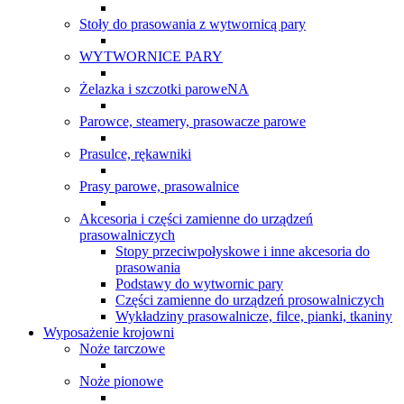
Stoły do prasowania z wytwornicą pary
WYTWORNICE PARY
Żelazka i szczotki paroweNA
Parowce, steamery, prasowacze parowe
Prasulce, rękawniki
Prasy parowe, prasowalnice
Akcesoria i części zamienne do urządzeń
prasowalniczych
Stopy przeciwpołyskowe i inne akcesoria do
prasowania
Podstawy do wytwornic pary
Części zamienne do urządzeń prosowalniczych
Wykładziny prasowalnicze, filce, pianki, tkaniny
Wyposażenie krojowni
Noże tarczowe
Noże pionowe