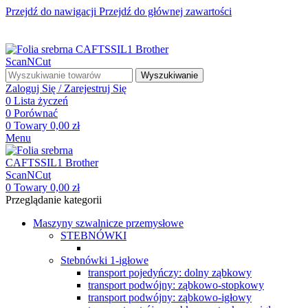
Przejdź do nawigacji
Przejdź do głównej zawartości
☎ +48 85 653 93 55
✉ biuro@maszyny-szwalnicze.pl
+48 85 653 93 55
biuro@maszyny-szwalnicze.pl
Wyszukiwanie
Zaloguj Się / Zarejestruj Się
0
Lista życzeń
0
Porównać
0
Towary
0,00
zł
Menu
0
Towary
0,00
zł
Przeglądanie kategorii
Maszyny szwalnicze przemysłowe
STEBNÓWKI
Stebnówki 1-igłowe
transport pojedyńczy: dolny ząbkowy
transport podwójny: ząbkowo-stopkowy
transport podwójny: ząbkowo-igłowy