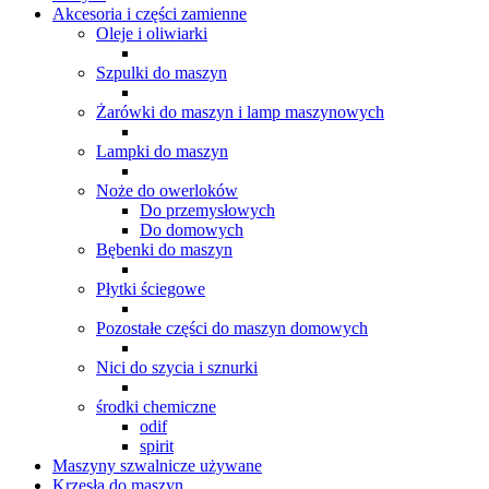
Akcesoria i części zamienne
Oleje i oliwiarki
Szpulki do maszyn
Żarówki do maszyn i lamp maszynowych
Lampki do maszyn
Noże do owerloków
Do przemysłowych
Do domowych
Bębenki do maszyn
Płytki ściegowe
Pozostałe części do maszyn domowych
Nici do szycia i sznurki
środki chemiczne
odif
spirit
Maszyny szwalnicze używane
Krzesła do maszyn