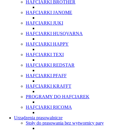
HAFCIARKI BROTHER
HAFCIARKI JANOME
HAFCIARKI JUKI
HAFCIARKI HUSQVARNA
HAFCIARKI HAPPY
HAFCIARKI TEXI
HAFCIARKI REDSTAR
HAFCIARKI PFAFF
HAFCIARKI KRAFFT
PROGRAMY DO HAFCIAREK
HAFCIARKI RICOMA
Urządzenia prasowalnicze
Stoły do prasowania bez wytwornicy pary