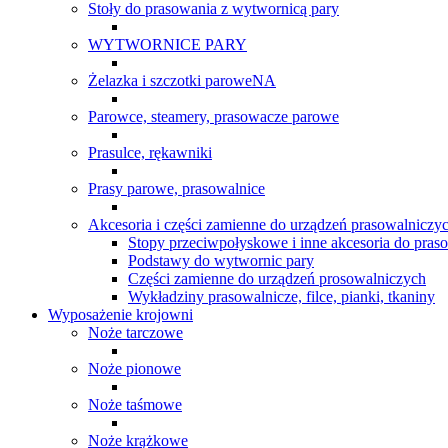
Stoły do prasowania z wytwornicą pary
WYTWORNICE PARY
Żelazka i szczotki paroweNA
Parowce, steamery, prasowacze parowe
Prasulce, rękawniki
Prasy parowe, prasowalnice
Akcesoria i części zamienne do urządzeń prasowalniczy
Stopy przeciwpołyskowe i inne akcesoria do pras
Podstawy do wytwornic pary
Części zamienne do urządzeń prosowalniczych
Wykładziny prasowalnicze, filce, pianki, tkaniny
Wyposażenie krojowni
Noże tarczowe
Noże pionowe
Noże taśmowe
Noże krążkowe