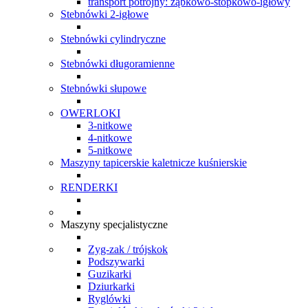
transport potrójny: ząbkowo-stopkowo-igłowy
Stebnówki 2-igłowe
Stebnówki cylindryczne
Stebnówki długoramienne
Stebnówki słupowe
OWERLOKI
3-nitkowe
4-nitkowe
5-nitkowe
Maszyny tapicerskie kaletnicze kuśnierskie
RENDERKI
Maszyny specjalistyczne
Zyg-zak / trójskok
Podszywarki
Guzikarki
Dziurkarki
Ryglówki