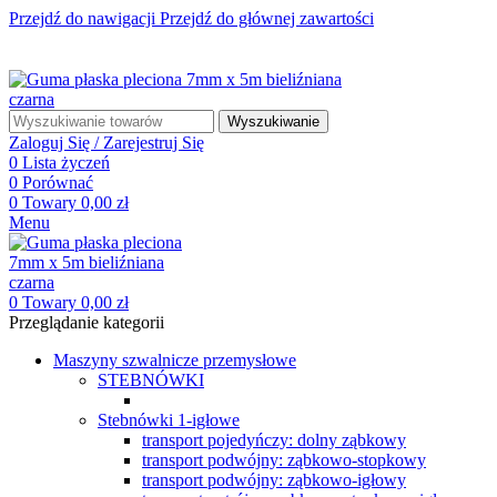
Przejdź do nawigacji
Przejdź do głównej zawartości
☎ +48 85 653 93 55
✉ biuro@maszyny-szwalnicze.pl
+48 85 653 93 55
biuro@maszyny-szwalnicze.pl
Wyszukiwanie
Zaloguj Się / Zarejestruj Się
0
Lista życzeń
0
Porównać
0
Towary
0,00
zł
Menu
0
Towary
0,00
zł
Przeglądanie kategorii
Maszyny szwalnicze przemysłowe
STEBNÓWKI
Stebnówki 1-igłowe
transport pojedyńczy: dolny ząbkowy
transport podwójny: ząbkowo-stopkowy
transport podwójny: ząbkowo-igłowy