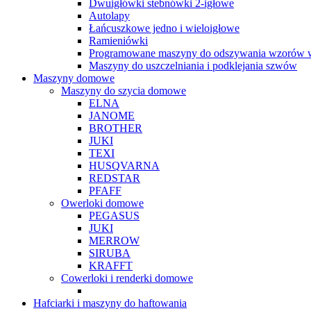
Dwuigłówki stebnówki 2-igłowe
Autolapy
Łańcuszkowe jedno i wieloigłowe
Ramieniówki
Programowane maszyny do odszywania wzorów w
Maszyny do uszczelniania i podklejania szwów
Maszyny domowe
Maszyny do szycia domowe
ELNA
JANOME
BROTHER
JUKI
TEXI
HUSQVARNA
REDSTAR
PFAFF
Owerloki domowe
PEGASUS
JUKI
MERROW
SIRUBA
KRAFFT
Cowerloki i renderki domowe
Hafciarki i maszyny do haftowania