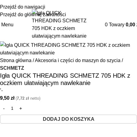
+48 85 653 93 55
biuro@maszyny-szwalnicze.pl
Przejdź do nawigacji
Przejdź do głównej zawartości
Menu
0
Towary
0,00
Strona główna
Akcesoria i części do maszyn do szycia
SCHMETZ
Igła QUICK THREADING SCHMETZ 705 HDK z
oczkiem ułatwiającym nawlekanie
’-
9,50
zł
(
7,72
zł
netto)
DODAJ DO KOSZYKA