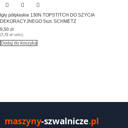
Igły półpłaskie 130N TOPSTITCH DO SZYCIA
DEKORACYJNEGO 5szt. SCHMETZ
9,50
zł
(
7,72
zł
netto)
Dodaj do koszyka
maszyny
-szwalnicze
.pl