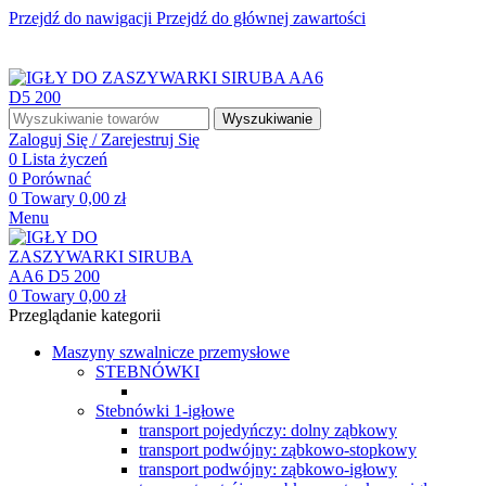
Przejdź do nawigacji
Przejdź do głównej zawartości
☎ +48 85 653 93 55
✉ biuro@maszyny-szwalnicze.pl
+48 85 653 93 55
biuro@maszyny-szwalnicze.pl
Wyszukiwanie
Zaloguj Się / Zarejestruj Się
0
Lista życzeń
0
Porównać
0
Towary
0,00
zł
Menu
0
Towary
0,00
zł
Przeglądanie kategorii
Maszyny szwalnicze przemysłowe
STEBNÓWKI
Stebnówki 1-igłowe
transport pojedyńczy: dolny ząbkowy
transport podwójny: ząbkowo-stopkowy
transport podwójny: ząbkowo-igłowy