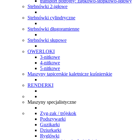
transport potrójny: ząbkowo-stopkowo-igłowy
Stebnówki 2-igłowe
Stebnówki cylindryczne
Stebnówki długoramienne
Stebnówki słupowe
OWERLOKI
3-nitkowe
4-nitkowe
5-nitkowe
Maszyny tapicerskie kaletnicze kuśnierskie
RENDERKI
Maszyny specjalistyczne
Zyg-zak / trójskok
Podszywarki
Guzikarki
Dziurkarki
Ryglówki