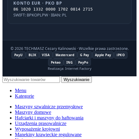
KONTO EUR · PKO BP
86 1020 1332 0000 1702 0814 2715
SWIFT: BPKOPLPW · IBAN: PL
© 2026 TECHMASZ Cezary Kalinowski · Wszelkie prawa zastrzeżone.
PayU
BLIK
VISA
Mastercard
G Pay
Apple Pay
iPKO
Pekao
ING
PayPo
Realizacja: Internet Factory
Wyszukiwanie
Menu
Kategorie
Maszyny szwalnicze przemysłowe
Maszyny domowe
Hafciarki i maszyny do haftowania
Urządzenia prasowalnicze
Wyposażenie krojowni
Manekiny krawieckie regulowane