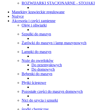
ROZWIJARKI STACJONARNE - STOJAKI
Manekiny krawieckie regulowane
Nożyce
Akcesoria i części zamienne
Oleje i oliwiarki
Szpulki do maszyn
Żarówki do maszyn i lamp maszynowych
Lampki do maszyn
Noże do owerloków
Do przemysłowych
Do domowych
Bębenki do maszyn
Płytki ściegowe
Pozostałe części do maszyn domowych
Nici do szycia i sznurki
środki chemiczne