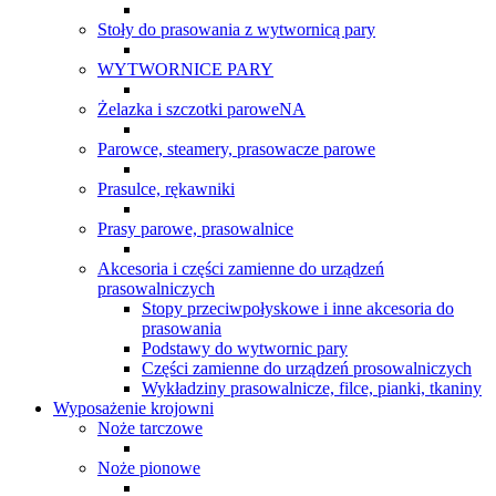
Stoły do prasowania z wytwornicą pary
WYTWORNICE PARY
Żelazka i szczotki paroweNA
Parowce, steamery, prasowacze parowe
Prasulce, rękawniki
Prasy parowe, prasowalnice
Akcesoria i części zamienne do urządzeń
prasowalniczych
Stopy przeciwpołyskowe i inne akcesoria do
prasowania
Podstawy do wytwornic pary
Części zamienne do urządzeń prosowalniczych
Wykładziny prasowalnicze, filce, pianki, tkaniny
Wyposażenie krojowni
Noże tarczowe
Noże pionowe