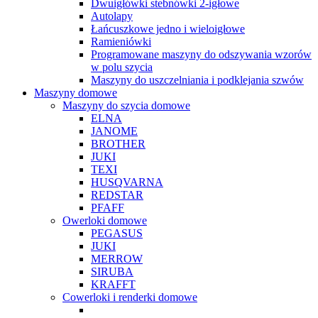
Dwuigłówki stebnówki 2-igłowe
Autolapy
Łańcuszkowe jedno i wieloigłowe
Ramieniówki
Programowane maszyny do odszywania wzorów
w polu szycia
Maszyny do uszczelniania i podklejania szwów
Maszyny domowe
Maszyny do szycia domowe
ELNA
JANOME
BROTHER
JUKI
TEXI
HUSQVARNA
REDSTAR
PFAFF
Owerloki domowe
PEGASUS
JUKI
MERROW
SIRUBA
KRAFFT
Cowerloki i renderki domowe