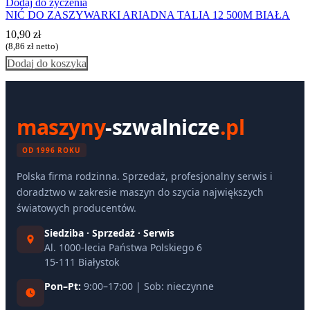
Dodaj do życzenia
NIĆ DO ZASZYWARKI ARIADNA TALIA 12 500M BIAŁA
10,90
zł
(
8,86
zł
netto)
Dodaj do koszyka
maszyny
-szwalnicze
.pl
OD 1996 ROKU
Polska firma rodzinna. Sprzedaż, profesjonalny serwis i
doradztwo w zakresie maszyn do szycia największych
światowych producentów.
Siedziba · Sprzedaż · Serwis
Al. 1000-lecia Państwa Polskiego 6
15-111 Białystok
Pon–Pt:
9:00–17:00 | Sob: nieczynne