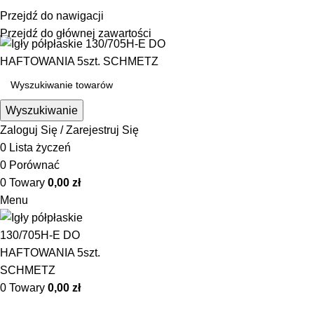
☎ +48 85 653 93 55
✉ biuro@maszyny-szwalnicze.pl
Przejdź do nawigacji
+48 85 653 93 55
biuro@maszyny-szwalnicze.pl
Przejdź do głównej zawartości
Wyszukiwanie
Zaloguj Się / Zarejestruj Się
0
Lista życzeń
0
Porównać
0
Towary
0,00
zł
Menu
0
Towary
0,00
zł
Przeglądanie kategorii