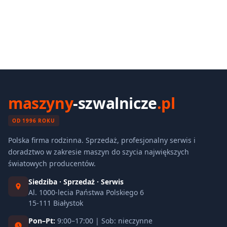
maszyny
-szwalnicze
.pl
OD 1996 ROKU
Polska firma rodzinna. Sprzedaż, profesjonalny serwis i
doradztwo w zakresie maszyn do szycia największych
światowych producentów.
Siedziba · Sprzedaż · Serwis
Al. 1000-lecia Państwa Polskiego 6
15-111 Białystok
Pon–Pt:
9:00–17:00 | Sob: nieczynne