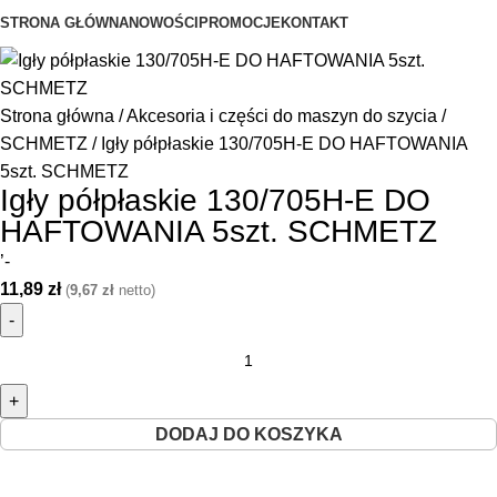
STRONA GŁÓWNA
NOWOŚCI
PROMOCJE
KONTAKT
Strona główna
Akcesoria i części do maszyn do szycia
SCHMETZ
Igły półpłaskie 130/705H-E DO HAFTOWANIA
5szt. SCHMETZ
Igły półpłaskie 130/705H-E DO
HAFTOWANIA 5szt. SCHMETZ
’-
11,89
zł
(
9,67
zł
netto)
DODAJ DO KOSZYKA