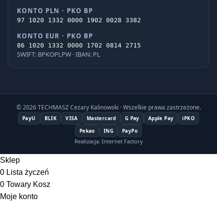
KONTO PLN · PKO BP
97 1020 1332 0000 1902 0028 3382
KONTO EUR · PKO BP
86 1020 1332 0000 1702 0814 2715
SWIFT: BPKOPLPW · IBAN: PL
© 2026 TECHMASZ Cezary Kalinowski · Wszelkie prawa zastrzeżone.
PayU
BLIK
VISA
Mastercard
G Pay
Apple Pay
iPKO
Pekao
ING
PayPo
Realizacja: Internet Factory
Sklep
0
Lista życzeń
0
Towary
Kosz
Moje konto