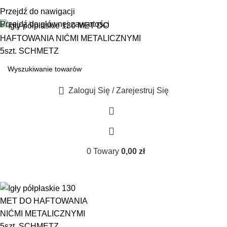
☎ +48 85 653 93 55
✉ biuro@maszyny-szwalnicze.pl
Przejdź do nawigacji
+48 85 653 93 55
biuro@maszyny-szwalnicze.pl
Przejdź do głównej zawartości
Zaloguj Się / Zarejestruj Się
0
Towary
0,00
zł