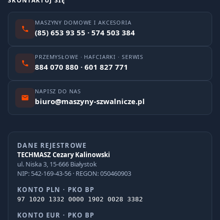
SKONTAKTUJ SIĘ
MASZYNY DOMOWE I AKCESORIA
(85) 653 93 55 · 574 503 384
PRZEMYSŁOWE · HAFCIARKI · SERWIS
884 070 880 · 601 827 771
NAPISZ DO NAS
biuro@maszyny-szwalnicze.pl
DANE REJESTROWE
TECHMASZ Cezary Kalinowski
ul. Niska 3, 15-666 Białystok
NIP: 542-169-43-56 · REGON: 050460903
KONTO PLN · PKO BP
97 1020 1332 0000 1902 0028 3382
KONTO EUR · PKO BP