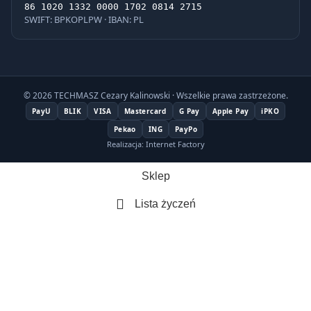
86 1020 1332 0000 1702 0814 2715
SWIFT: BPKOPLPW · IBAN: PL
© 2026 TECHMASZ Cezary Kalinowski · Wszelkie prawa zastrzeżone.
PayU
BLIK
VISA
Mastercard
G Pay
Apple Pay
iPKO
Pekao
ING
PayPo
Realizacja: Internet Factory
Sklep
Lista życzeń
Kosz
Moje konto