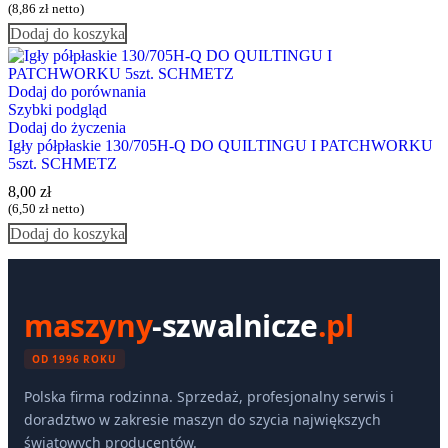
(
8,86
zł
netto)
Dodaj do koszyka
Dodaj do porównania
Szybki podgląd
Dodaj do życzenia
Igły półpłaskie 130/705H-Q DO QUILTINGU I PATCHWORKU
5szt. SCHMETZ
8,00
zł
(
6,50
zł
netto)
Dodaj do koszyka
maszyny
-szwalnicze
.pl
OD 1996 ROKU
Polska firma rodzinna. Sprzedaż, profesjonalny serwis i
doradztwo w zakresie maszyn do szycia największych
światowych producentów.