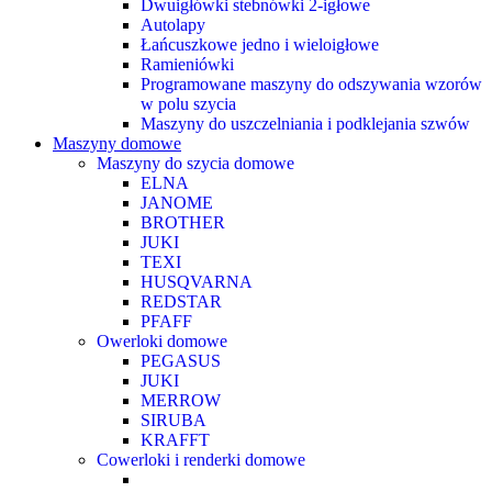
Dwuigłówki stebnówki 2-igłowe
Autolapy
Łańcuszkowe jedno i wieloigłowe
Ramieniówki
Programowane maszyny do odszywania wzorów
w polu szycia
Maszyny do uszczelniania i podklejania szwów
Maszyny domowe
Maszyny do szycia domowe
ELNA
JANOME
BROTHER
JUKI
TEXI
HUSQVARNA
REDSTAR
PFAFF
Owerloki domowe
PEGASUS
JUKI
MERROW
SIRUBA
KRAFFT
Cowerloki i renderki domowe