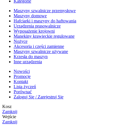
Kategorie
Maszyny szwalnicze przemysłowe
Maszyny domowe
Hafciarki i maszyny do haftowania
Urządzenia prasowalnicze
Wyposażenie krojowni
Manekiny krawieckie regulowane
Nożyce
Akcesoria i części zamienne
Maszyny szwalnicze używane
Krzesła do maszyn
Inne urządzenia
Nowości
Promocje
Kontakt
Lista życzeń
Porównać
Zaloguj Się / Zarejestruj Się
Kosz
Zamknij
Wejście
Zamknij