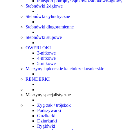
transport potrójny: ząbkowo-stopkowo-igłowy
Stebnówki 2-igłowe
Stebnówki cylindryczne
Stebnówki długoramienne
Stebnówki słupowe
OWERLOKI
3-nitkowe
4-nitkowe
5-nitkowe
Maszyny tapicerskie kaletnicze kuśnierskie
RENDERKI
Maszyny specjalistyczne
Zyg-zak / trójskok
Podszywarki
Guzikarki
Dziurkarki
Ryglówki