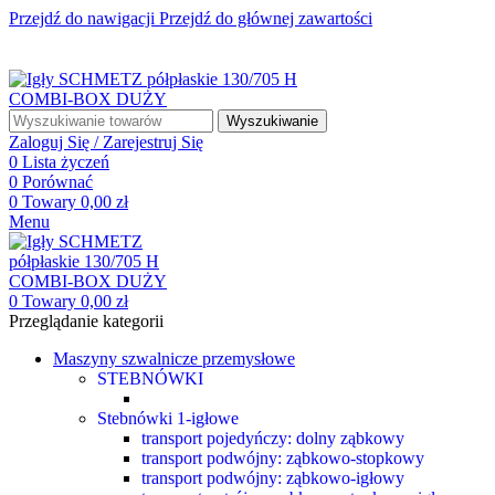
Przejdź do nawigacji
Przejdź do głównej zawartości
☎ +48 85 653 93 55
✉ biuro@maszyny-szwalnicze.pl
+48 85 653 93 55
biuro@maszyny-szwalnicze.pl
Wyszukiwanie
Zaloguj Się / Zarejestruj Się
0
Lista życzeń
0
Porównać
0
Towary
0,00
zł
Menu
0
Towary
0,00
zł
Przeglądanie kategorii
Maszyny szwalnicze przemysłowe
STEBNÓWKI
Stebnówki 1-igłowe
transport pojedyńczy: dolny ząbkowy
transport podwójny: ząbkowo-stopkowy
transport podwójny: ząbkowo-igłowy