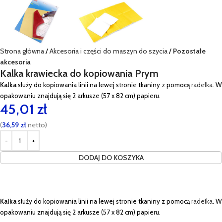
Strona główna
Akcesoria i części do maszyn do szycia
Pozostałe
akcesoria
Kalka krawiecka do kopiowania Prym
Kalka
służy do kopiowania linii na lewej stronie tkaniny z pomocą
radełka
. W
opakowaniu znajdują się 2 arkusze (57 x 82 cm) papieru.
45,01
zł
(
36,59
zł
netto)
DODAJ DO KOSZYKA
Kalka
służy do kopiowania linii na lewej stronie tkaniny z pomocą
radełka
. W
opakowaniu znajdują się 2 arkusze (57 x 82 cm) papieru.