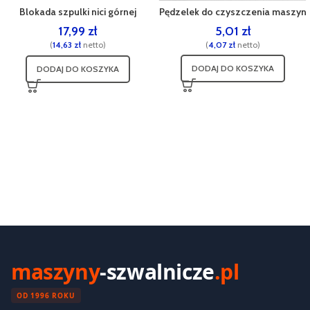
Blokada szpulki nici górnej
Pędzelek do czyszczenia maszyn
202233006 Janome
5,01
zł
17,99
zł
(
4,07
zł
netto)
(
14,63
zł
netto)
DODAJ DO KOSZYKA
DODAJ DO KOSZYKA
maszyny
-szwalnicze
.pl
OD 1996 ROKU