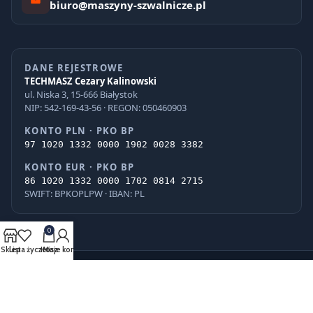
biuro@maszyny-szwalnicze.pl
DANE REJESTROWE
TECHMASZ Cezary Kalinowski
ul. Niska 3, 15-666 Białystok
NIP: 542-169-43-56 · REGON: 050460903
KONTO PLN · PKO BP
97 1020 1332 0000 1902 0028 3382
KONTO EUR · PKO BP
86 1020 1332 0000 1702 0814 2715
SWIFT: BPKOPLPW · IBAN: PL
0
Sklep
Lista życzeń
Kosz
Moje konto
© 2026 TECHMASZ Cezary Kalinowski · Wszelkie prawa zastrzeżone.
PayU
BLIK
VISA
Mastercard
G Pay
Apple Pay
iPKO
Pekao
ING
PayPo