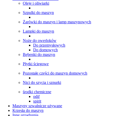
Oleje i oliwiarki
Szpulki do maszyn
Żarówki do maszyn i lamp maszynowych
Lampki do maszyn
Noże do owerloków
Do przemysłowych
Do domowych
Bębenki do maszyn
Płytki ściegowe
Pozostałe części do maszyn domowych
Nici do szycia i sznurki
środki chemiczne
odif
spirit
Maszyny szwalnicze używane
Krzesła do maszyn
Inne urządzenia