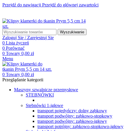
Przejdź do nawigacji
Przejdź do głównej zawartości
☎ +48 85 653 93 55
✉ biuro@maszyny-szwalnicze.pl
+48 85 653 93 55
biuro@maszyny-szwalnicze.pl
Wyszukiwanie
Zaloguj Się / Zarejestruj Się
0
Lista życzeń
0
Porównać
0
Towary
0,00
zł
Menu
0
Towary
0,00
zł
Przeglądanie kategorii
Maszyny szwalnicze przemysłowe
STEBNÓWKI
Stebnówki 1-igłowe
transport pojedyńczy: dolny ząbkowy
transport podwójny: ząbkowo-stopkowy
transport podwójny: ząbkowo-igłowy
transport potrójny: ząbkowo-stopkowo-igłowy