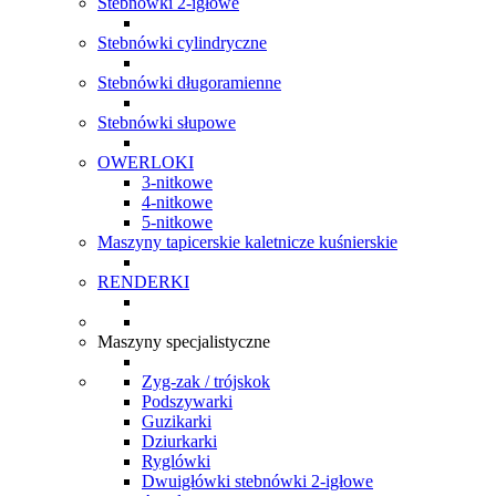
Stebnówki 2-igłowe
Stebnówki cylindryczne
Stebnówki długoramienne
Stebnówki słupowe
OWERLOKI
3-nitkowe
4-nitkowe
5-nitkowe
Maszyny tapicerskie kaletnicze kuśnierskie
RENDERKI
Maszyny specjalistyczne
Zyg-zak / trójskok
Podszywarki
Guzikarki
Dziurkarki
Ryglówki
Dwuigłówki stebnówki 2-igłowe