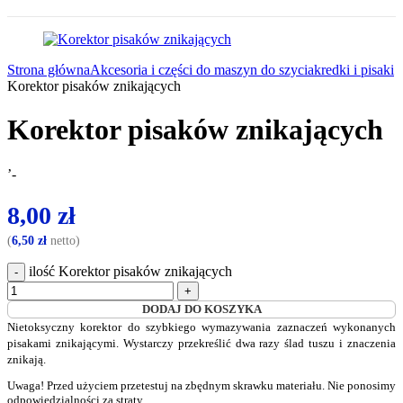
Strona główna
Akcesoria i części do maszyn do szycia
kredki i pisaki
Korektor pisaków znikających
Korektor pisaków znikających
’-
8,00
zł
(
6,50
zł
netto)
ilość Korektor pisaków znikających
DODAJ DO KOSZYKA
Nietoksyczny korektor do szybkiego wymazywania zaznaczeń wykonanych
pisakami znikającymi. Wystarczy przekreślić dwa razy ślad tuszu i znaczenia
znikają.
Uwaga! Przed użyciem przetestuj na zbędnym skrawku materiału. Nie ponosimy
odpowiedzialności za straty.