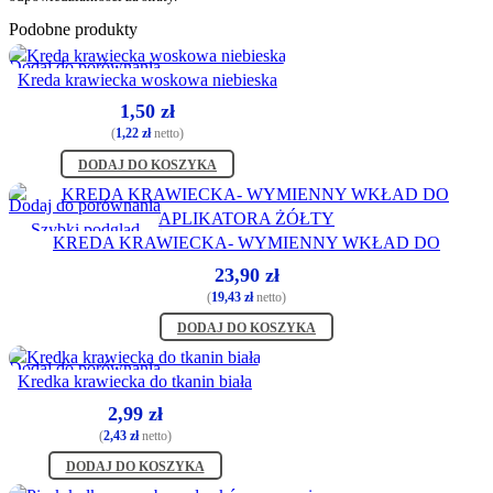
Podobne produkty
Dodaj do porównania
Kreda krawiecka woskowa niebieska
Szybki podgląd
1,50
zł
Dodaj do życzenia
(
1,22
zł
netto)
DODAJ DO KOSZYKA
Dodaj do porównania
Szybki podgląd
KREDA KRAWIECKA- WYMIENNY WKŁAD DO
Dodaj do życzenia
APLIKATORA ŻÓŁTY
23,90
zł
(
19,43
zł
netto)
DODAJ DO KOSZYKA
Dodaj do porównania
Kredka krawiecka do tkanin biała
Szybki podgląd
2,99
zł
Dodaj do życzenia
(
2,43
zł
netto)
DODAJ DO KOSZYKA