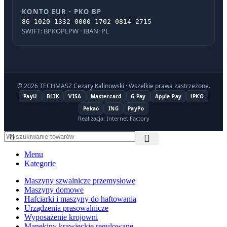
KONTO EUR · PKO BP
86 1020 1332 0000 1702 0814 2715
SWIFT: BPKOPLPW · IBAN: PL
© 2026 TECHMASZ Cezary Kalinowski · Wszelkie prawa zastrzeżone.
PayU
BLIK
VISA
Mastercard
G Pay
Apple Pay
iPKO
Pekao
ING
PayPo
Realizacja: Internet Factory
Menu
Kategorie
Maszyny szwalnicze przemysłowe
Maszyny domowe
Hafciarki i maszyny do haftowania
Urządzenia prasowalnicze
Wyposażenie krojowni
Manekiny krawieckie regulowane