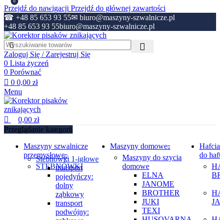
0
Przejdź do nawigacji
Przejdź do głównej zawartości
☎ +48 85 653 93 55
✉ biuro@maszyny-szwalnicze.pl
+48 85 653 93 55
biuro@maszyny-szwalnicze.pl
Zaloguj Się / Zarejestruj Się
0
Lista życzeń
0
Porównać
0
0,00
zł
Menu
0,00
zł
Przeglądanie kategorii
Maszyny szwalnicze
Maszyny domowe
Hafcia
przemysłowe
do haf
Maszyny do szycia
Stebnówki 1-igłowe
STEBNÓWKI
domowe
H
transport
ELNA
B
pojedyńczy:
JANOME
dolny
BROTHER
H
ząbkowy
JUKI
J
transport
TEXI
podwójny:
HUSQVARNA
H