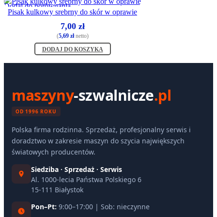
Dodaj do porównania
Pisak kulkowy srebrny do skór w oprawie
Szybki podgląd
7,00
zł
Dodaj do życzenia
(
5,69
zł
netto)
DODAJ DO KOSZYKA
maszyny
-szwalnicze
.pl
OD 1996 ROKU
Polska firma rodzinna. Sprzedaż, profesjonalny serwis i
doradztwo w zakresie maszyn do szycia największych
światowych producentów.
Siedziba · Sprzedaż · Serwis
Al. 1000-lecia Państwa Polskiego 6
15-111 Białystok
Pon–Pt:
9:00–17:00 | Sob: nieczynne