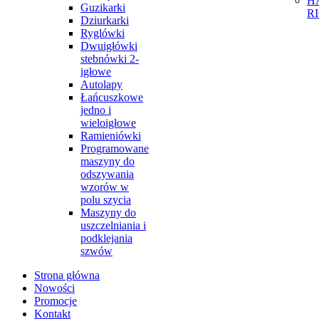
H
Guzikarki
R
Dziurkarki
Ryglówki
Dwuigłówki
stebnówki 2-
igłowe
Autolapy
Łańcuszkowe
jedno i
wieloigłowe
Ramieniówki
Programowane
maszyny do
odszywania
wzorów w
polu szycia
Maszyny do
uszczelniania i
podklejania
szwów
Strona główna
Nowości
Promocje
Kontakt