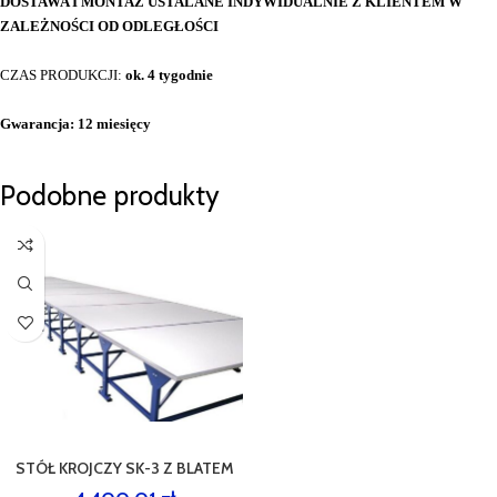
DOSTAWA I MONTAŻ USTALANE INDYWIDUALNIE Z KLIENTEM W
ZALEŻNOŚCI OD ODLEGŁOŚCI
CZAS PRODUKCJI:
ok. 4 tygodnie
Gwarancja: 12 miesięcy
Podobne produkty
STÓŁ KROJCZY SK-3 Z BLATEM
DŁ. 2,8 M