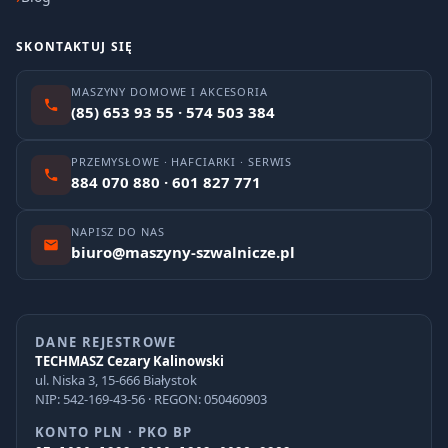
SKONTAKTUJ SIĘ
MASZYNY DOMOWE I AKCESORIA
(85) 653 93 55 · 574 503 384
PRZEMYSŁOWE · HAFCIARKI · SERWIS
884 070 880 · 601 827 771
NAPISZ DO NAS
biuro@maszyny-szwalnicze.pl
DANE REJESTROWE
TECHMASZ Cezary Kalinowski
ul. Niska 3, 15-666 Białystok
NIP: 542-169-43-56 · REGON: 050460903
KONTO PLN · PKO BP