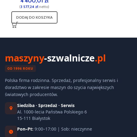
4 400,01
zł
(
3 577,24
zł
netto)
DODAJ DO KOSZYKA
maszyny
-szwalnicze
.pl
OD 1996 ROKU
Polska firma rodzinna. Sprzedaż, profesjonalny serwis i
doradztwo w zakresie maszyn do szycia największych
światowych producentów.
Siedziba · Sprzedaż · Serwis
Al. 1000-lecia Państwa Polskiego 6
15-111 Białystok
Pon–Pt:
9:00–17:00 | Sob: nieczynne