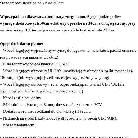
Standardowa średnica belki: do 50 cm
W przypadku odkrawacza automatycznego montaż jego podzespołów
wymaga dodatkowych 50cm od strony operatora i 30cm z drugiej strony, przy
szerokości np: 1,83m, najszersze miejsce stołu będzie miało 2,63m.
Opcje dodatkowo płatne:
– Wózek lagujący wyposażony w rynnę do lagowania materiału z paczki oraz rurę
rozprowadzającą materiał UL-3/KZ.
– Rura rozprowadzająca materiał UL-3/Z.
– Wózek lagujący obrotowy UL-3/O umożliwiający obrócenie belki materiału o
180 stopni (nie występuje jeżeli wózek jest wyposażony w rynnę).
– Wózek lagujący obrotowy + rura rozprowadzająca materiał UL-3/OZ (nie
występuje jeżeli wózek jest wyposażony w rynnę).
– Kabel zasilający dolny.
– Półki dolne: płyta o gr 18 mm, obrzeże zabezpieczone PCV.
– Dodatkowa rura ze stożkami do cienkich tytli ½ cala.
– Nadmuch na stole: każdy moduł o długości 2,5 m (opcja UL-3/AIR).
– Kółka z hamulcem.