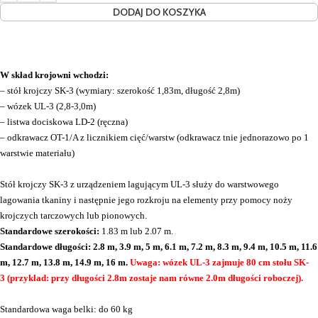
DODAJ DO KOSZYKA
W skład krojowni wchodzi:
– stół krojczy SK-3 (wymiary: szerokość 1,83m, długość 2,8m)
– wózek UL-3 (2,8-3,0m)
– listwa dociskowa LD-2 (ręczna)
– odkrawacz OT-1/A z licznikiem cięć/warstw (odkrawacz tnie jednorazowo po 1
warstwie materiału)
Stół krojczy SK-3 z urządzeniem lagującym UL-3 służy do warstwowego
lagowania tkaniny i następnie jego rozkroju na elementy przy pomocy noży
krojczych tarczowych lub pionowych.
Standardowe szerokości:
1.83 m lub 2.07 m.
Standardowe długości: 2.8 m, 3.9 m, 5 m, 6.1 m, 7.2 m, 8.3 m, 9.4 m, 10.5 m, 11.6
m, 12.7 m, 13.8 m, 14.9 m, 16 m.
Uwaga: wózek UL-3 zajmuje 80 cm stołu SK-
3 (przykład: przy długości 2.8m zostaje nam równe 2.0m długości roboczej).
Standardowa waga belki: do 60 kg