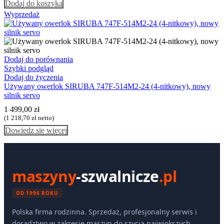
Dodaj do koszyka
Wyprzedaż
Dodaj do porównania
Szybki podgląd
Dodaj do życzenia
Używany owerlok SIRUBA 747F-514M2-24 (4-nitkowy), nowy
silnik servo
1 499,00
zł
(
1 218,70
zł
netto)
Dowiedz się więcej
maszyny
-szwalnicze
.pl
OD 1996 ROKU
Polska firma rodzinna. Sprzedaż, profesjonalny serwis i
doradztwo w zakresie maszyn do szycia największych