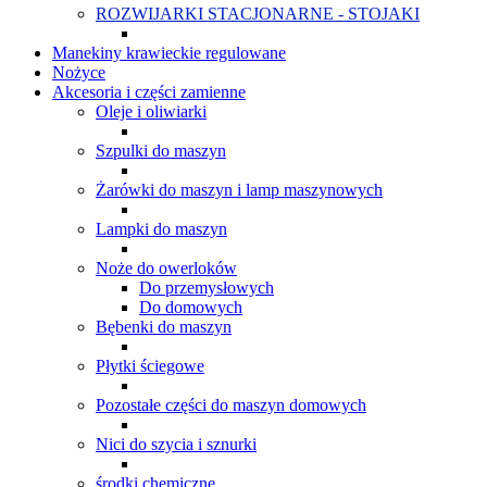
ROZWIJARKI STACJONARNE - STOJAKI
Manekiny krawieckie regulowane
Nożyce
Akcesoria i części zamienne
Oleje i oliwiarki
Szpulki do maszyn
Żarówki do maszyn i lamp maszynowych
Lampki do maszyn
Noże do owerloków
Do przemysłowych
Do domowych
Bębenki do maszyn
Płytki ściegowe
Pozostałe części do maszyn domowych
Nici do szycia i sznurki
środki chemiczne