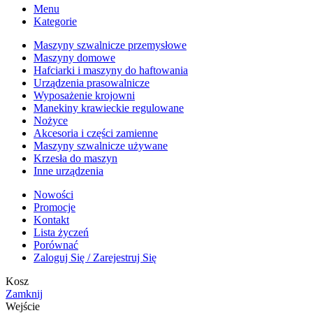
Menu
Kategorie
Maszyny szwalnicze przemysłowe
Maszyny domowe
Hafciarki i maszyny do haftowania
Urządzenia prasowalnicze
Wyposażenie krojowni
Manekiny krawieckie regulowane
Nożyce
Akcesoria i części zamienne
Maszyny szwalnicze używane
Krzesła do maszyn
Inne urządzenia
Nowości
Promocje
Kontakt
Lista życzeń
Porównać
Zaloguj Się / Zarejestruj Się
Kosz
Zamknij
Wejście