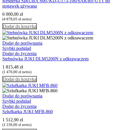
Renderka SIRUBA S007KD-U173-100/SAR/RF/UTT do
nogawek używana
6 000,00
zł
(
4 878,05
zł
netto)
Dodaj do koszyka
Dodaj do porównania
Szybki podgląd
Dodaj do życzenia
Stebnówka JUKI DLM5200N z odkrawaczem
1 815,48
zł
(
1 476,00
zł
netto)
Dodaj do koszyka
Dodaj do porównania
Szybki podgląd
Dodaj do życzenia
Szlufkarka JUKI MFB-860
1 512,90
zł
(
1 230,00
zł
netto)