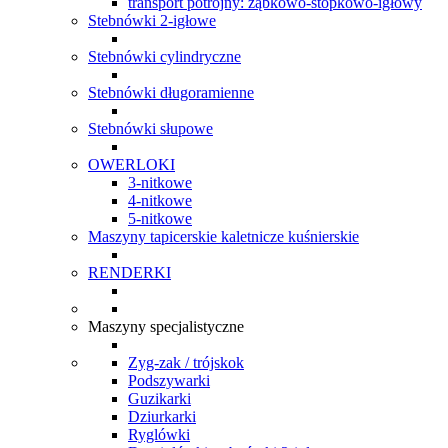
transport potrójny: ząbkowo-stopkowo-igłowy
Stebnówki 2-igłowe
Stebnówki cylindryczne
Stebnówki długoramienne
Stebnówki słupowe
OWERLOKI
3-nitkowe
4-nitkowe
5-nitkowe
Maszyny tapicerskie kaletnicze kuśnierskie
RENDERKI
Maszyny specjalistyczne
Zyg-zak / trójskok
Podszywarki
Guzikarki
Dziurkarki
Ryglówki