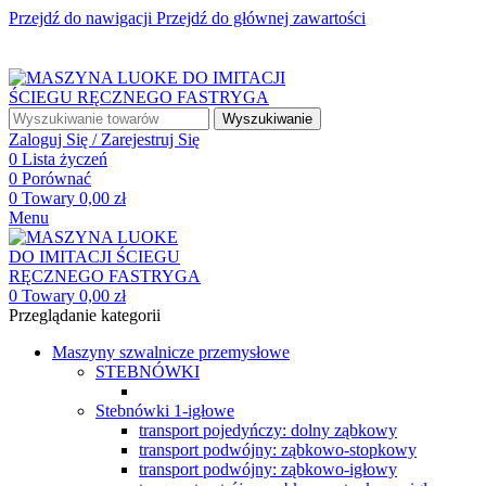
Przejdź do nawigacji
Przejdź do głównej zawartości
☎ +48 85 653 93 55
✉ biuro@maszyny-szwalnicze.pl
+48 85 653 93 55
biuro@maszyny-szwalnicze.pl
Wyszukiwanie
Zaloguj Się / Zarejestruj Się
0
Lista życzeń
0
Porównać
0
Towary
0,00
zł
Menu
0
Towary
0,00
zł
Przeglądanie kategorii
Maszyny szwalnicze przemysłowe
STEBNÓWKI
Stebnówki 1-igłowe
transport pojedyńczy: dolny ząbkowy
transport podwójny: ząbkowo-stopkowy
transport podwójny: ząbkowo-igłowy