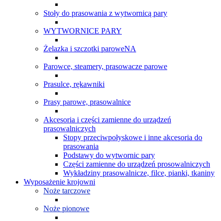
Stoły do prasowania z wytwornicą pary
WYTWORNICE PARY
Żelazka i szczotki paroweNA
Parowce, steamery, prasowacze parowe
Prasulce, rękawniki
Prasy parowe, prasowalnice
Akcesoria i części zamienne do urządzeń
prasowalniczych
Stopy przeciwpołyskowe i inne akcesoria do
prasowania
Podstawy do wytwornic pary
Części zamienne do urządzeń prosowalniczych
Wykładziny prasowalnicze, filce, pianki, tkaniny
Wyposażenie krojowni
Noże tarczowe
Noże pionowe