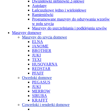
Dwuigłówki stebnówki 2-igłowe
Autolapy
Łańcuszkowe jedno i wieloigłowe
Ramieniówki
Programowane maszyny do odszywania wzorów
w polu szycia
Maszyny do uszczelniania i podklejania szwów
Maszyny domowe
Maszyny do szycia domowe
ELNA
JANOME
BROTHER
JUKI
TEXI
HUSQVARNA
REDSTAR
PFAFF
Owerloki domowe
PEGASUS
JUKI
MERROW
SIRUBA
KRAFFT
Cowerloki i renderki domowe