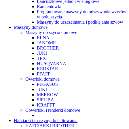
Łańcuszkowe jedno i wieloigłowe
Ramieniówki
Programowane maszyny do odszywania wzorów
w polu szycia
Maszyny do uszczelniania i podklejania szwów
Maszyny domowe
Maszyny do szycia domowe
ELNA
JANOME
BROTHER
JUKI
TEXI
HUSQVARNA
REDSTAR
PFAFF
Owerloki domowe
PEGASUS
JUKI
MERROW
SIRUBA
KRAFFT
Cowerloki i renderki domowe
Hafciarki i maszyny do haftowania
HAFCIARKI BROTHER