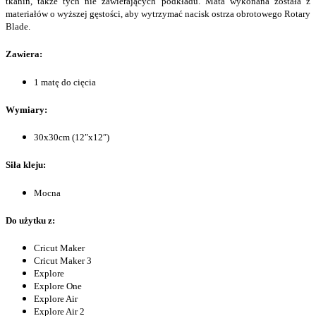
tkanin, także tych nie zawierających podkładu. Mata wykonana została z
materiałów o wyższej gęstości, aby wytrzymać nacisk ostrza obrotowego Rotary
Blade.
Zawiera:
1 matę do cięcia
Wymiary:
30x30cm (12″x12″)
Siła kleju:
Mocna
Do użytku z:
Cricut Maker
Cricut Maker 3
Explore
Explore One
Explore Air
Explore Air 2