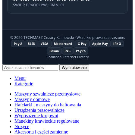
SWIFT: BPKOPLPW · IBAN: PL
© 2026 TECHMASZ Cezary Kalinowski · Wszelkie prawa zastrzeżone.
PayU
BLIK
VISA
Mastercard
G Pay
Apple Pay
iPKO
Pekao
ING
PayPo
Realizacja: Internet Factory
Wyszukiwanie
Menu
Kategorie
Maszyny szwalnicze przemysłowe
Maszyny domowe
Hafciarki i maszyny do haftowania
Urządzenia prasowalnicze
Wyposażenie krojowni
Manekiny krawieckie regulowane
Nożyce
Akcesoria i części zamienne