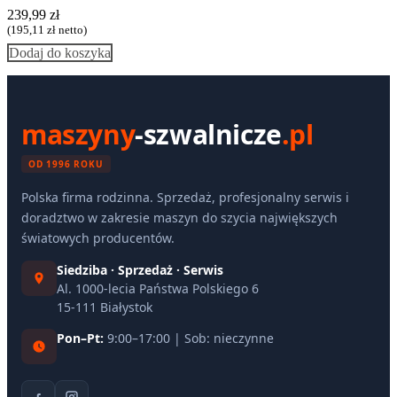
239,99
zł
(
195,11
zł
netto)
Dodaj do koszyka
maszyny
-szwalnicze
.pl
OD 1996 ROKU
Polska firma rodzinna. Sprzedaż, profesjonalny serwis i
doradztwo w zakresie maszyn do szycia największych
światowych producentów.
Siedziba · Sprzedaż · Serwis
Al. 1000-lecia Państwa Polskiego 6
15-111 Białystok
Pon–Pt:
9:00–17:00 | Sob: nieczynne