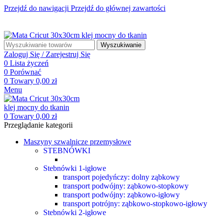
Przejdź do nawigacji
Przejdź do głównej zawartości
☎ +48 85 653 93 55
✉ biuro@maszyny-szwalnicze.pl
+48 85 653 93 55
biuro@maszyny-szwalnicze.pl
Wyszukiwanie
Zaloguj Się / Zarejestruj Się
0
Lista życzeń
0
Porównać
0
Towary
0,00
zł
Menu
0
Towary
0,00
zł
Przeglądanie kategorii
Maszyny szwalnicze przemysłowe
STEBNÓWKI
Stebnówki 1-igłowe
transport pojedyńczy: dolny ząbkowy
transport podwójny: ząbkowo-stopkowy
transport podwójny: ząbkowo-igłowy
transport potrójny: ząbkowo-stopkowo-igłowy
Stebnówki 2-igłowe