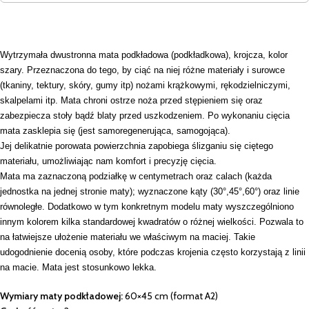
Wytrzymała dwustronna mata podkładowa (podkładkowa), krojcza, kolor
szary. Przeznaczona do tego, by ciąć na niej różne materiały i surowce
(tkaniny, tektury, skóry, gumy itp) nożami krążkowymi, rękodzielniczymi,
skalpelami itp. Mata chroni ostrze noża przed stępieniem się oraz
zabezpiecza stoły bądź blaty przed uszkodzeniem. Po wykonaniu cięcia
mata zasklepia się (jest samoregenerująca, samogojąca).
Jej delikatnie porowata powierzchnia zapobiega ślizganiu się ciętego
materiału, umożliwiając nam komfort i precyzję cięcia.
Mata ma zaznaczoną podziałkę w centymetrach oraz calach (każda
jednostka na jednej stronie maty);
wyznaczone kąty (30°,45°,60°) oraz linie
równoległe. Dodatkowo w tym konkretnym modelu maty wyszczególniono
innym kolorem kilka standardowej kwadratów o różnej wielkości. Pozwala to
na łatwiejsze ułożenie materiału we właściwym na maciej. Takie
udogodnienie docenią osoby, które podczas krojenia często korzystają z linii
na macie. Mata jest stosunkowo lekka.
Wymiary maty podkładowej:
60×45 cm (format A2)