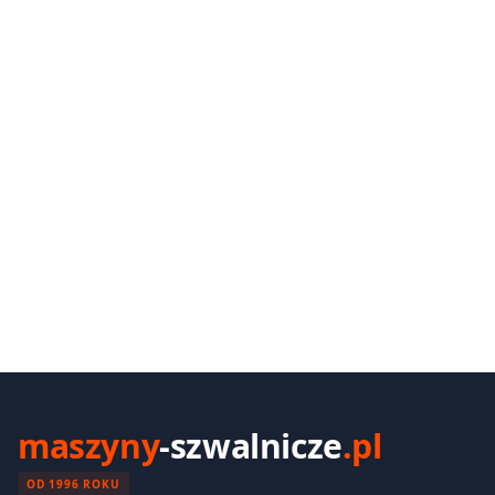
maszyny
-szwalnicze
.pl
OD 1996 ROKU