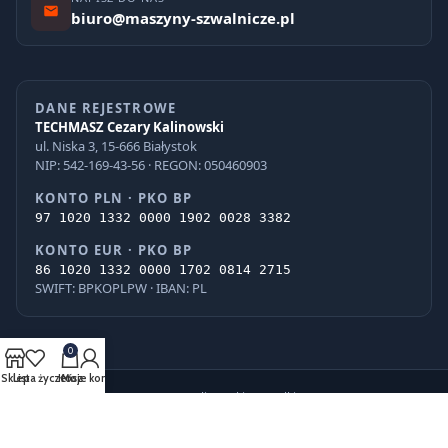
biuro@maszyny-szwalnicze.pl
DANE REJESTROWE
TECHMASZ Cezary Kalinowski
ul. Niska 3, 15-666 Białystok
NIP: 542-169-43-56 · REGON: 050460903
KONTO PLN · PKO BP
97 1020 1332 0000 1902 0028 3382
KONTO EUR · PKO BP
86 1020 1332 0000 1702 0814 2715
SWIFT: BPKOPLPW · IBAN: PL
0
Sklep
Lista życzeń
Kosz
Moje konto
© 2026 TECHMASZ Cezary Kalinowski · Wszelkie prawa zastrzeżone.
PayU
BLIK
VISA
Mastercard
G Pay
Apple Pay
iPKO
Pekao
ING
PayPo