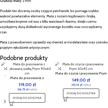
Grubość maty:
2 mm
Produkt ten docenią osoby szyjące patchworki, bo pomaga szybko
wykroić powtarzalne elementy. Mata z nożem krążkowym i linijką
umożliwia krojenie od razu z kilku warstwach tkaniny, dzięki czemu
uzyskujemy dużą dokładność wycinanego kształtu oraz oszczędzamy
czas.
Mata z powodzeniem sprawdzi się również w modelarstwie oraz szeroko
pojętym rękodziele artystycznym.
Podobne produkty
Mata do szycia i prasowania Prym
Mata do prasowania z
50×92 cm
149,00
zł
nadrukowaną siatką Prym 90×60
119,00
zł
(
121,14
zł
netto)
cm
(
96,75
zł
netto)
DODAJ DO KOSZYKA
DODAJ DO KOSZYKA