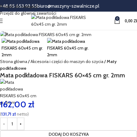
+48 85 653 93 55
biuro@maszyny-szwalnicze.pl
Przejdź do nawigacji
Przejdź do głównej zawartości
0
0,00
Z
Strona główna
Akcesoria i części do maszyn do szycia
Maty
podkładkowe
Mata podkładowa FISKARS 60×45 cm gr. 2mm
’-
162,00
zł
(
131,71
zł
netto)
DODAJ DO KOSZYKA