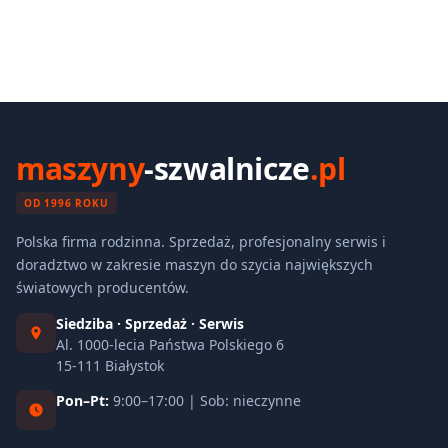
maszyny
-szwalnicze
.pl
OD 1996 ROKU
Polska firma rodzinna. Sprzedaż, profesjonalny serwis i
doradztwo w zakresie maszyn do szycia największych
światowych producentów.
Siedziba · Sprzedaż · Serwis
Al. 1000-lecia Państwa Polskiego 6
15-111 Białystok
Pon–Pt:
9:00–17:00 | Sob: nieczynne