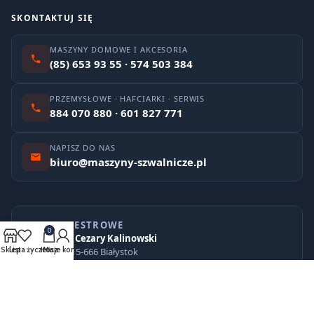
SKONTAKTUJ SIĘ
MASZYNY DOMOWE I AKCESORIA
(85) 653 93 55 · 574 503 384
PRZEMYSŁOWE · HAFCIARKI · SERWIS
884 070 880 · 601 827 771
NAPISZ DO NAS
biuro@maszyny-szwalnicze.pl
DANE REJESTROWE
0
TECHMASZ Cezary Kalinowski
Sklep
Lista życzeń
Kosz
Moje konto
ul. Niska 3, 15-666 Białystok
NIP: 542-169-43-56 · REGON: 050460903
KONTO PLN · PKO BP
97 1020 1332 0000 1902 0028 3382