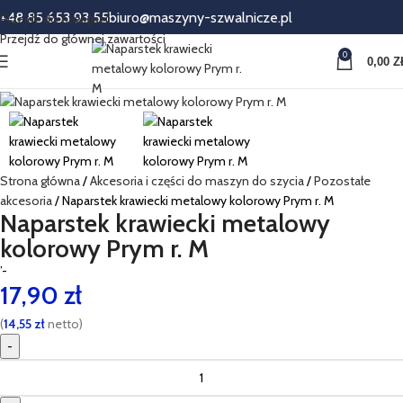
+48 85 653 93 55
biuro@maszyny-szwalnicze.pl
Przejdź do nawigacji
Przejdź do głównej zawartości
0
0,00
Z
Strona główna
Akcesoria i części do maszyn do szycia
Pozostałe
akcesoria
Naparstek krawiecki metalowy kolorowy Prym r. M
Naparstek krawiecki metalowy
kolorowy Prym r. M
’-
17,90
zł
(
14,55
zł
netto)