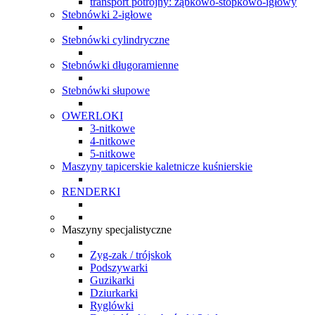
transport potrójny: ząbkowo-stopkowo-igłowy
Stebnówki 2-igłowe
Stebnówki cylindryczne
Stebnówki długoramienne
Stebnówki słupowe
OWERLOKI
3-nitkowe
4-nitkowe
5-nitkowe
Maszyny tapicerskie kaletnicze kuśnierskie
RENDERKI
Maszyny specjalistyczne
Zyg-zak / trójskok
Podszywarki
Guzikarki
Dziurkarki
Ryglówki