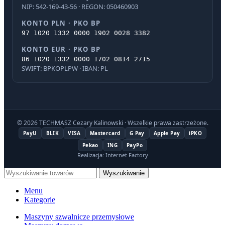
NIP: 542-169-43-56 · REGON: 050460903
KONTO PLN · PKO BP
97 1020 1332 0000 1902 0028 3382
KONTO EUR · PKO BP
86 1020 1332 0000 1702 0814 2715
SWIFT: BPKOPLPW · IBAN: PL
© 2026 TECHMASZ Cezary Kalinowski · Wszelkie prawa zastrzeżone.
PayU
BLIK
VISA
Mastercard
G Pay
Apple Pay
iPKO
Pekao
ING
PayPo
Realizacja: Internet Factory
Wyszukiwanie
Menu
Kategorie
Maszyny szwalnicze przemysłowe