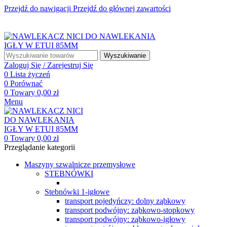
Przejdź do nawigacji
Przejdź do głównej zawartości
☎ +48 85 653 93 55
✉ biuro@maszyny-szwalnicze.pl
+48 85 653 93 55
biuro@maszyny-szwalnicze.pl
Wyszukiwanie
Zaloguj Się / Zarejestruj Się
0
Lista życzeń
0
Porównać
0
Towary
0,00
zł
Menu
0
Towary
0,00
zł
Przeglądanie kategorii
Maszyny szwalnicze przemysłowe
STEBNÓWKI
Stebnówki 1-igłowe
transport pojedyńczy: dolny ząbkowy
transport podwójny: ząbkowo-stopkowy
transport podwójny: ząbkowo-igłowy