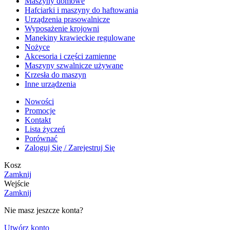
Maszyny domowe
Hafciarki i maszyny do haftowania
Urządzenia prasowalnicze
Wyposażenie krojowni
Manekiny krawieckie regulowane
Nożyce
Akcesoria i części zamienne
Maszyny szwalnicze używane
Krzesła do maszyn
Inne urządzenia
Nowości
Promocje
Kontakt
Lista życzeń
Porównać
Zaloguj Się / Zarejestruj Się
Kosz
Zamknij
Wejście
Zamknij
Nie masz jeszcze konta?
Utwórz konto