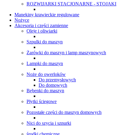
ROZWIJARKI STACJONARNE - STOJAKI
Manekiny krawieckie regulowane
Nożyce
Akcesoria i części zamienne
Oleje i oliwiarki
Szpulki do maszyn
Żarówki do maszyn i lamp maszynowych
Lampki do maszyn
Noże do owerloków
Do przemysłowych
Do domowych
Bębenki do maszyn
Płytki ściegowe
Pozostałe części do maszyn domowych
Nici do szycia i sznurki
środki chemiczne