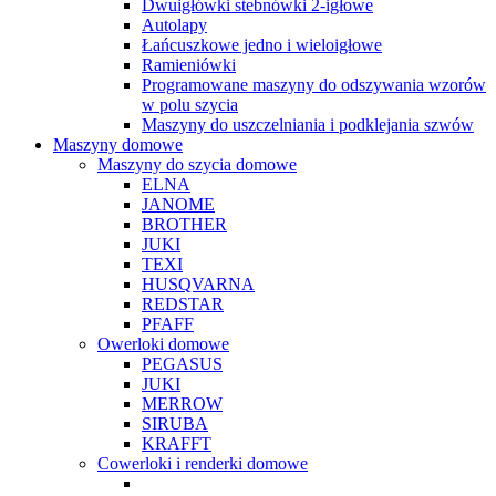
Dwuigłówki stebnówki 2-igłowe
Autolapy
Łańcuszkowe jedno i wieloigłowe
Ramieniówki
Programowane maszyny do odszywania wzorów
w polu szycia
Maszyny do uszczelniania i podklejania szwów
Maszyny domowe
Maszyny do szycia domowe
ELNA
JANOME
BROTHER
JUKI
TEXI
HUSQVARNA
REDSTAR
PFAFF
Owerloki domowe
PEGASUS
JUKI
MERROW
SIRUBA
KRAFFT
Cowerloki i renderki domowe