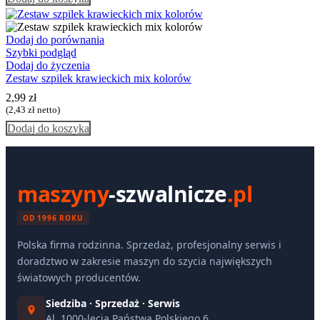
Dodaj do porównania
Szybki podgląd
Dodaj do życzenia
Zestaw szpilek krawieckich mix kolorów
2,99
zł
(
2,43
zł
netto)
Dodaj do koszyka
maszyny
-szwalnicze
.pl
OD 1996 ROKU
Polska firma rodzinna. Sprzedaż, profesjonalny serwis i
doradztwo w zakresie maszyn do szycia największych
światowych producentów.
Siedziba · Sprzedaż · Serwis
Al. 1000-lecia Państwa Polskiego 6