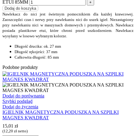
ETUI 85MM
Dodaj do koszyka
Nawlekacz do nici jest świetnym pomocnikiem dla każdej krawcowej.
Zaoszczędzi czas i nerwy przy nawlekaniu nici do uszek igieł. Niezastąpiony
przy nawlekaniu nici w maszynach domowych i przemysłowych. Nawlekacz
posiada plastikowe etui, które chroni przed uszkodzeniem. Nawlekacz
wysyłany w losowo wybranym kolorze.
Długość drucika: ok. 27 mm
Długość rękojeści: 37 mm
Całkowita długość: 85 mm
Podobne produkty
Dodaj do porównania
Szybki podgląd
Dodaj do życzenia
IGIELNIK MAGNETYCZNA PODUSZKA NA SZPILKI
MAGNES KWADRAT
15,01
zł
(
12,20
zł
netto)