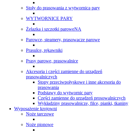
Stoły do prasowania z wytwornicą pary
WYTWORNICE PARY
Żelazka i szczotki paroweNA
Parowce, steamery, prasowacze parowe
Prasulce, rękawniki
Prasy parowe, prasowalnice
Akcesoria i części zamienne do urządzeń
prasowalniczych
Stopy przeciwpołyskowe i inne akcesoria do
prasowania
Podstawy do wytwornic pary
Części zamienne do urządzeń prosowalniczych
Wykładziny prasowalnicze, filce, pianki, tkaniny
Wyposażenie krojowni
Noże tarczowe
Noże pionowe