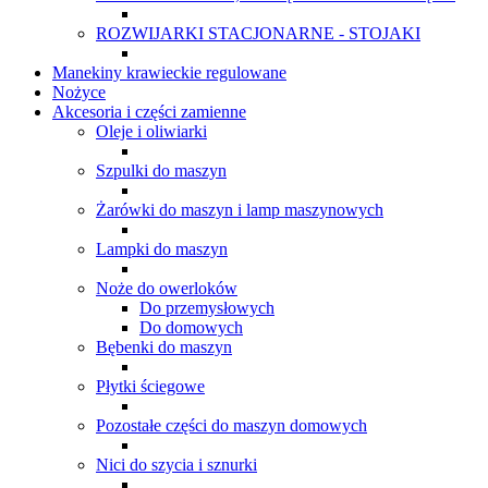
ROZWIJARKI STACJONARNE - STOJAKI
Manekiny krawieckie regulowane
Nożyce
Akcesoria i części zamienne
Oleje i oliwiarki
Szpulki do maszyn
Żarówki do maszyn i lamp maszynowych
Lampki do maszyn
Noże do owerloków
Do przemysłowych
Do domowych
Bębenki do maszyn
Płytki ściegowe
Pozostałe części do maszyn domowych
Nici do szycia i sznurki