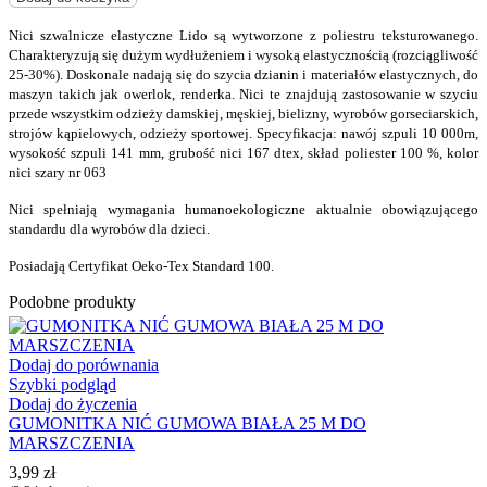
Nici szwalnicze elastyczne Lido są wytworzone z poliestru teksturowanego.
Charakteryzują się dużym wydłużeniem i wysoką elastycznością (rozciągliwość
25-30%). Doskonale nadają się do szycia dzianin i materiałów elastycznych, do
maszyn takich jak owerlok, renderka. Nici te znajdują zastosowanie w szyciu
przede wszystkim odzieży damskiej, męskiej, bielizny, wyrobów gorseciarskich,
strojów kąpielowych, odzieży sportowej. Specyfikacja: nawój szpuli 10 000m,
wysokość szpuli 141 mm, grubość nici 167 dtex, skład poliester 100 %, kolor
nici szary nr 063
Nici spełniają wymagania humanoekologiczne aktualnie obowiązującego
standardu dla wyrobów dla dzieci.
Posiadają Certyfikat Oeko-Tex Standard 100.
Podobne produkty
Dodaj do porównania
Szybki podgląd
Dodaj do życzenia
GUMONITKA NIĆ GUMOWA BIAŁA 25 M DO
MARSZCZENIA
3,99
zł