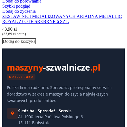
Dodaj do porównania
Szybki podgląd
Dodaj do życzenia
ZESTAW NICI METALIZOWANYCH ARIADNA METALLIC
ROYAL ZŁOTE SREBRNE 6 SZT.
43,90
zł
(
35,69
zł
netto)
Dodaj do koszyka
maszyny
-szwalnicze
.pl
OD 1996 ROKU
Polska firma rodzinna. Sprzedaż, profesjonalny serwis i
doradztwo w zakresie maszyn do szycia największych
światowych producentów.
Siedziba · Sprzedaż · Serwis
Al. 1000-lecia Państwa Polskiego 6
15-111 Białystok