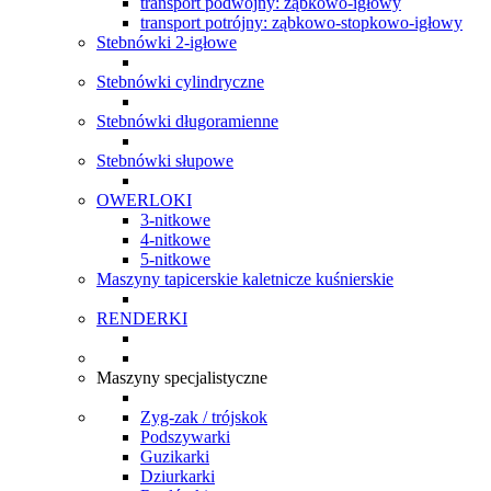
transport podwójny: ząbkowo-igłowy
transport potrójny: ząbkowo-stopkowo-igłowy
Stebnówki 2-igłowe
Stebnówki cylindryczne
Stebnówki długoramienne
Stebnówki słupowe
OWERLOKI
3-nitkowe
4-nitkowe
5-nitkowe
Maszyny tapicerskie kaletnicze kuśnierskie
RENDERKI
Maszyny specjalistyczne
Zyg-zak / trójskok
Podszywarki
Guzikarki
Dziurkarki