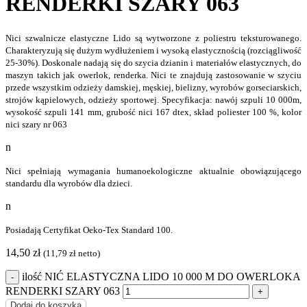
RENDERKI SZARY 063
Nici szwalnicze elastyczne Lido są wytworzone z poliestru teksturowanego.
Charakteryzują się dużym wydłużeniem i wysoką elastycznością (rozciągliwość
25-30%). Doskonale nadają się do szycia dzianin i materiałów elastycznych, do
maszyn takich jak owerlok, renderka. Nici te znajdują zastosowanie w szyciu
przede wszystkim odzieży damskiej, męskiej, bielizny, wyrobów gorseciarskich,
strojów kąpielowych, odzieży sportowej. Specyfikacja: nawój szpuli 10 000m,
wysokość szpuli 141 mm, grubość nici 167 dtex, skład poliester 100 %, kolor
nici szary nr 063
n
Nici spełniają wymagania humanoekologiczne aktualnie obowiązującego
standardu dla wyrobów dla dzieci.
n
Posiadają Certyfikat Oeko-Tex Standard 100.
14,50
zł
(
11,79
zł
netto)
ilość NIĆ ELASTYCZNA LIDO 10 000 M DO OWERLOKA
RENDERKI SZARY 063
Dodaj do koszyka