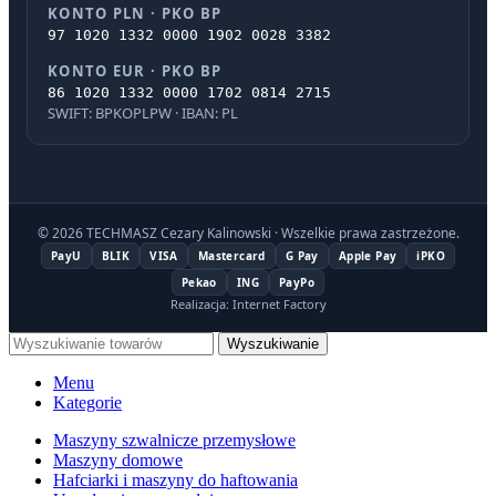
KONTO PLN · PKO BP
97 1020 1332 0000 1902 0028 3382
KONTO EUR · PKO BP
86 1020 1332 0000 1702 0814 2715
SWIFT: BPKOPLPW · IBAN: PL
© 2026 TECHMASZ Cezary Kalinowski · Wszelkie prawa zastrzeżone.
PayU
BLIK
VISA
Mastercard
G Pay
Apple Pay
iPKO
Pekao
ING
PayPo
Realizacja: Internet Factory
Wyszukiwanie
Menu
Kategorie
Maszyny szwalnicze przemysłowe
Maszyny domowe
Hafciarki i maszyny do haftowania