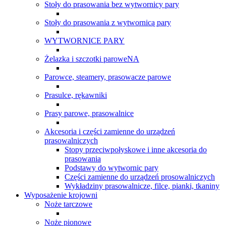
Stoły do prasowania bez wytwornicy pary
Stoły do prasowania z wytwornicą pary
WYTWORNICE PARY
Żelazka i szczotki paroweNA
Parowce, steamery, prasowacze parowe
Prasulce, rękawniki
Prasy parowe, prasowalnice
Akcesoria i części zamienne do urządzeń
prasowalniczych
Stopy przeciwpołyskowe i inne akcesoria do
prasowania
Podstawy do wytwornic pary
Części zamienne do urządzeń prosowalniczych
Wykładziny prasowalnicze, filce, pianki, tkaniny
Wyposażenie krojowni
Noże tarczowe
Noże pionowe