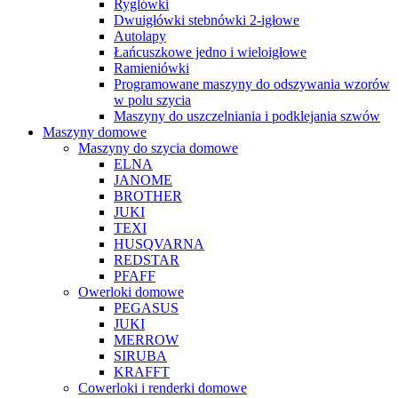
Ryglówki
Dwuigłówki stebnówki 2-igłowe
Autolapy
Łańcuszkowe jedno i wieloigłowe
Ramieniówki
Programowane maszyny do odszywania wzorów
w polu szycia
Maszyny do uszczelniania i podklejania szwów
Maszyny domowe
Maszyny do szycia domowe
ELNA
JANOME
BROTHER
JUKI
TEXI
HUSQVARNA
REDSTAR
PFAFF
Owerloki domowe
PEGASUS
JUKI
MERROW
SIRUBA
KRAFFT
Cowerloki i renderki domowe