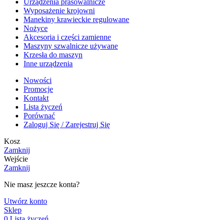
Urządzenia prasowalnicze
Wyposażenie krojowni
Manekiny krawieckie regulowane
Nożyce
Akcesoria i części zamienne
Maszyny szwalnicze używane
Krzesła do maszyn
Inne urządzenia
Nowości
Promocje
Kontakt
Lista życzeń
Porównać
Zaloguj Się / Zarejestruj Się
Kosz
Zamknij
Wejście
Zamknij
Nie masz jeszcze konta?
Utwórz konto
Sklep
0
Lista życzeń