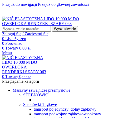
Przejdź do nawigacji
Przejdź do głównej zawartości
☎ +48 85 653 93 55
✉ biuro@maszyny-szwalnicze.pl
+48 85 653 93 55
biuro@maszyny-szwalnicze.pl
Wyszukiwanie
Zaloguj Się / Zarejestruj Się
0
Lista życzeń
0
Porównać
0
Towary
0,00
zł
Menu
0
Towary
0,00
zł
Przeglądanie kategorii
Maszyny szwalnicze przemysłowe
STEBNÓWKI
Stebnówki 1-igłowe
transport pojedyńczy: dolny ząbkowy
transport podwójny: ząbkowo-stopkowy