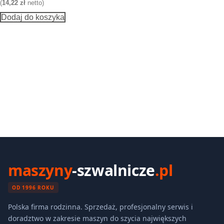
(
14,22
zł
netto)
Dodaj do koszyka
maszyny
-szwalnicze
.pl
OD 1996 ROKU
Polska firma rodzinna. Sprzedaż, profesjonalny serwis i
doradztwo w zakresie maszyn do szycia największych