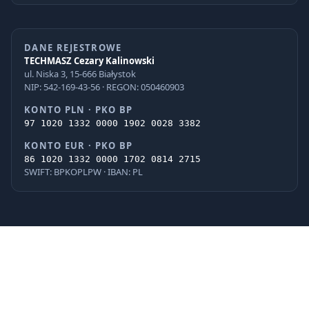
DANE REJESTROWE
TECHMASZ Cezary Kalinowski
ul. Niska 3, 15-666 Białystok
NIP: 542-169-43-56 · REGON: 050460903
KONTO PLN · PKO BP
97 1020 1332 0000 1902 0028 3382
KONTO EUR · PKO BP
86 1020 1332 0000 1702 0814 2715
SWIFT: BPKOPLPW · IBAN: PL
© 2026 TECHMASZ Cezary Kalinowski · Wszelkie prawa zastrzeżone.
PayU
BLIK
VISA
Mastercard
G Pay
Apple Pay
iPKO
Pekao
ING
PayPo
Realizacja: Internet Factory