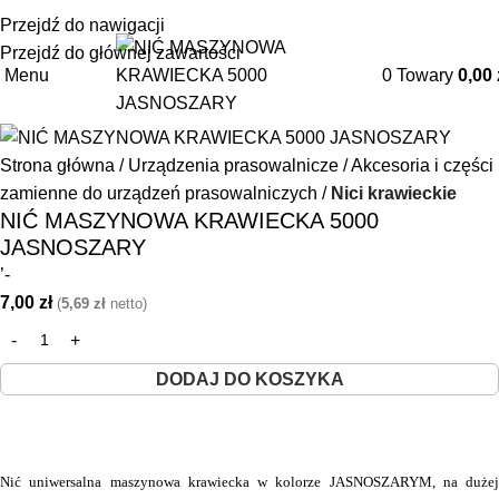
+48 85 653 93 55
biuro@maszyny-szwalnicze.pl
Przejdź do nawigacji
Przejdź do głównej zawartości
Menu
0
Towary
0,00
Strona główna
Urządzenia prasowalnicze
Akcesoria i części
zamienne do urządzeń prasowalniczych
Nici krawieckie
NIĆ MASZYNOWA KRAWIECKA 5000
JASNOSZARY
’-
7,00
zł
(
5,69
zł
netto)
DODAJ DO KOSZYKA
Nić uniwersalna maszynowa krawiecka w kolorze JASNOSZARYM, na dużej