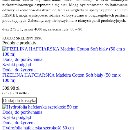
niekontrolowanego osypywania si
ę
nici.
Mog
ą
by
ć
stosowane do haftowania
odzie
ż
y i akcesoriów dla dzieci od lat 3.
Ze wzgl
ę
du na specyfik
ę
produkcji nici
IRISMET, mog
ą
wyst
ę
powa
ć
ró
ż
nice kolorystyczne
w poszczególnych partiach
produkcyjnych. Zalecamy, aby nie
łą
czy
ć
nici z ró
ż
nych partii produkcyjnych.
dtex 275 x 1, nawój 4600 m, zalecana igła: 80 – 90
KOLOR SREBRNY 3996
Podobne produkty
Dodaj do porównania
Szybki podgląd
Dodaj do życzenia
FIZELINA HAFCIARSKA Madeira Cotton Soft biały (50 cm x
100 m)
309,98
zł
(
252,02
zł
netto)
Dodaj do koszyka
Dodaj do porównania
Szybki podgląd
Dodaj do życzenia
Hydrofolia hafciarska szerokość 50 cm