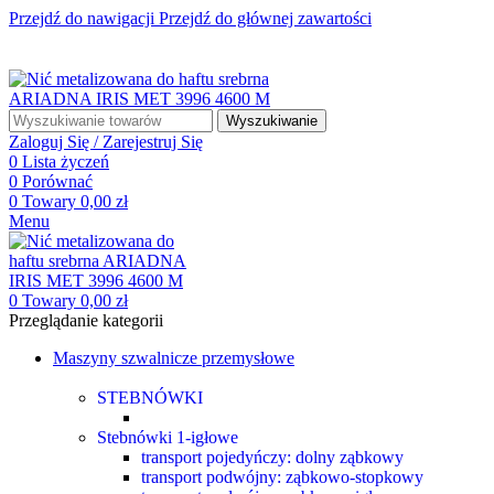
Przejdź do nawigacji
Przejdź do głównej zawartości
☎ +48 85 653 93 55
✉ biuro@maszyny-szwalnicze.pl
+48 85 653 93 55
biuro@maszyny-szwalnicze.pl
Wyszukiwanie
Zaloguj Się / Zarejestruj Się
0
Lista życzeń
0
Porównać
0
Towary
0,00
zł
Menu
0
Towary
0,00
zł
Przeglądanie kategorii
Maszyny szwalnicze przemysłowe
STEBNÓWKI
Stebnówki 1-igłowe
transport pojedyńczy: dolny ząbkowy
transport podwójny: ząbkowo-stopkowy