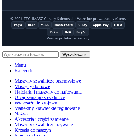
© 2026 TECHMASZ Cezary Kalinowski · Wszelkie prawa zastrzeżone.
PayU
BLIK
VISA
Mastercard
G Pay
Apple Pay
iPKO
Pekao
ING
PayPo
Realizacja: Internet Factory
Wyszukiwanie
Menu
Kategorie
Maszyny szwalnicze przemysłowe
Maszyny domowe
Hafciarki i maszyny do haftowania
Urządzenia prasowalnicze
Wyposażenie krojowni
Manekiny krawieckie regulowane
Nożyce
Akcesoria i części zamienne
Maszyny szwalnicze używane
Krzesła do maszyn
Inne urządzenia