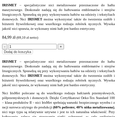
IRISMET
– specjalistyczne nici metalizowane przeznaczone do haftu
maszynowego. Doskonale nadają się do haftowania emblematów i strojów
liturgicznych. Sprawdzą się przy wykonywaniu haftów na odzieży i tekstyliach
domowych. Nici
IRISMET
można wykorzystać także do tworzenia ozdób i
biżuterii frywolitkowej oraz wszelkiego rodzaju robótek ręcznych. Wysoka
jakość nici sprawia, że wykonany nimi haft jest bardzo estetyczny.
84,99
zł
(
69,10
zł
netto)
Dodaj do koszyka
IRISMET
– specjalistyczne nici metalizowane przeznaczone do haftu
maszynowego. Doskonale nadają się do haftowania emblematów i strojów
liturgicznych. Sprawdzą się przy wykonywaniu haftów na odzieży i tekstyliach
domowych. Nici
IRISMET
można wykorzystać także do tworzenia ozdób i
biżuterii frywolitkowej oraz wszelkiego rodzaju robótek ręcznych. Wysoka
jakość nici sprawia, że wykonany nimi haft jest bardzo estetyczny.
Nici IrisMet polecane są do wszelkiego rodzaju hafciarek przemysłowych,
półprzemysłowych
i domowych.
Dzięki Certyfikatowi Oeko-Tex Standard 100
– klasa produktów II – nici IrisMet spełniają warunki
bezpiecznego wyrobu i
z
racji surowca użytego do produkcji
(60% poliester, 40% nitka metalizowana)
,
nici tego typu s
ą
relatywnie sztywne i jest to ich naturalna w
ł
a
ś
ciwo
ść
. Przy
haftowaniu zaleca si
ę
stosowanie siatki
ochronnej, w celu unikni
ę
cia