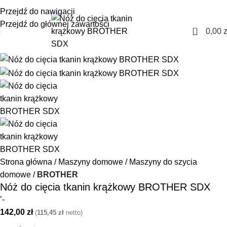
+48 85 653 93 55
biuro@maszyny-szwalnicze.pl
Przejdź do nawigacji
Przejdź do głównej zawartości
0
0,00
z
Strona główna
Maszyny domowe
Maszyny do szycia
domowe
BROTHER
Nóż do cięcia tkanin krążkowy BROTHER SDX
’-
142,00
zł
(
115,45
zł
netto)