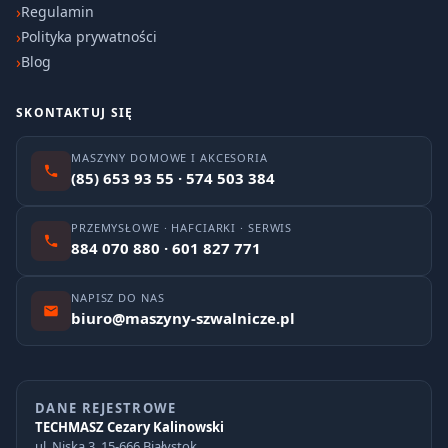
Regulamin
Polityka prywatności
Blog
SKONTAKTUJ SIĘ
MASZYNY DOMOWE I AKCESORIA
(85) 653 93 55 · 574 503 384
PRZEMYSŁOWE · HAFCIARKI · SERWIS
884 070 880 · 601 827 771
NAPISZ DO NAS
biuro@maszyny-szwalnicze.pl
DANE REJESTROWE
TECHMASZ Cezary Kalinowski
ul. Niska 3, 15-666 Białystok