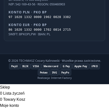
NIP: 542-169-43-56 · REGON: 050460903
KONTO PLN · PKO BP
97 1020 1332 0000 1902 0028 3382
KONTO EUR · PKO BP
86 1020 1332 0000 1702 0814 2715
SWIFT: BPKOPLPW · IBAN: PL
© 2026 TECHMASZ Cezary Kalinowski · Wszelkie prawa zastrzeżone.
PayU
BLIK
VISA
Mastercard
G Pay
Apple Pay
iPKO
Pekao
ING
PayPo
Realizacja: Internet Factory
Sklep
0
Lista życzeń
0
Towary
Kosz
Moje konto