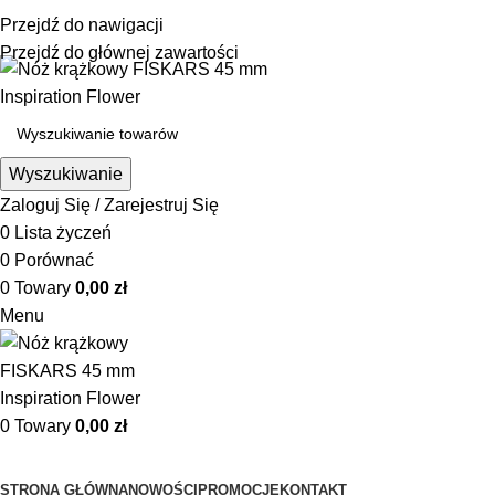
☎ +48 85 653 93 55
✉ biuro@maszyny-szwalnicze.pl
Przejdź do nawigacji
+48 85 653 93 55
biuro@maszyny-szwalnicze.pl
Przejdź do głównej zawartości
Wyszukiwanie
Zaloguj Się / Zarejestruj Się
0
Lista życzeń
0
Porównać
0
Towary
0,00
zł
Menu
0
Towary
0,00
zł
Przeglądanie kategorii
STRONA GŁÓWNA
NOWOŚCI
PROMOCJE
KONTAKT