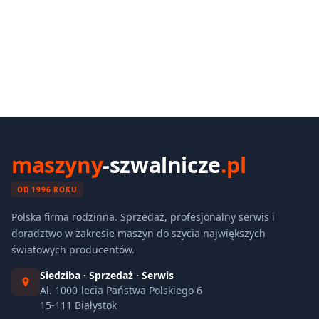
maszyny
-szwalnicze
.pl
OD 1996 ROKU
Polska firma rodzinna. Sprzedaż, profesjonalny serwis i
doradztwo w zakresie maszyn do szycia największych
światowych producentów.
Siedziba · Sprzedaż · Serwis
Al. 1000-lecia Państwa Polskiego 6
15-111 Białystok