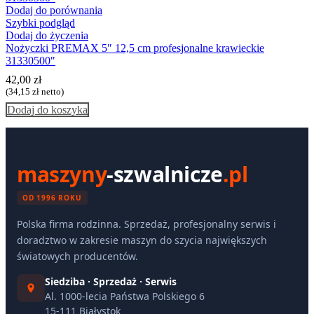
Dodaj do porównania
Szybki podgląd
Dodaj do życzenia
Nożyczki PREMAX 5″ 12,5 cm profesjonalne krawieckie
31330500″
42,00
zł
(
34,15
zł
netto)
Dodaj do koszyka
maszyny
-szwalnicze
.pl
OD 1996 ROKU
Polska firma rodzinna. Sprzedaż, profesjonalny serwis i
doradztwo w zakresie maszyn do szycia największych
światowych producentów.
Siedziba · Sprzedaż · Serwis
Al. 1000-lecia Państwa Polskiego 6
15-111 Białystok