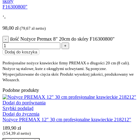
’-
98,00
zł
(
79,67
zł
netto)
ilość Nożyce Premax 8" 20cm do skóry F16300800"
Dodaj do koszyka
Profesjonalne nożyce krawieckie firmy PREMAX o długości 20 cm (8 cali).
Nożyce są stalowe, kute z okrągłymi uchwytami. Są poręczne.
Wyspecjalizowane do cięcia skór. Produkt wysokiej jakości, produkowany we
Włoszech.
Podobne produkty
Dodaj do porównania
Szybki podgląd
Dodaj do życzenia
Nożyce PREMAX 12″ 30 cm profesjonalne krawieckie 218212″
189,90
zł
(
154,39
zł
netto)