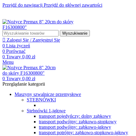
Przejdź do nawigacji
Przejdź do głównej zawartości
☎ +48 85 653 93 55
✉ biuro@maszyny-szwalnicze.pl
+48 85 653 93 55
biuro@maszyny-szwalnicze.pl
Wyszukiwanie
Zaloguj Się / Zarejestruj Się
0
Lista życzeń
0
Porównać
0
Towary
0,00
zł
Menu
0
Towary
0,00
zł
Przeglądanie kategorii
Maszyny szwalnicze przemysłowe
STEBNÓWKI
Stebnówki 1-igłowe
transport pojedyńczy: dolny ząbkowy
transport podwójny: ząbkowo-stopkowy
transport podwójny: ząbkowo-igłowy
transport potrójny: ząbkowo-stopkowo-igłowy