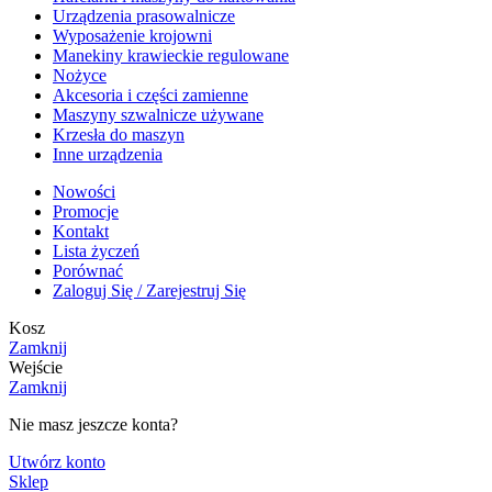
Urządzenia prasowalnicze
Wyposażenie krojowni
Manekiny krawieckie regulowane
Nożyce
Akcesoria i części zamienne
Maszyny szwalnicze używane
Krzesła do maszyn
Inne urządzenia
Nowości
Promocje
Kontakt
Lista życzeń
Porównać
Zaloguj Się / Zarejestruj Się
Kosz
Zamknij
Wejście
Zamknij
Nie masz jeszcze konta?
Utwórz konto
Sklep