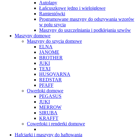
Autolapy
Łańcuszkowe jedno i wieloigłowe
Ramieniówki
Programowane maszyny do odszywania wzorów
w polu szycia
Maszyny do uszczelniania i podklejania szwów
Maszyny domowe
Maszyny do szycia domowe
ELNA
JANOME
BROTHER
JUKI
TEXI
HUSQVARNA
REDSTAR
PFAFF
Owerloki domowe
PEGASUS
JUKI
MERROW
SIRUBA
KRAFFT
Cowerloki i renderki domowe
Hafciarki i maszyny do haftowania