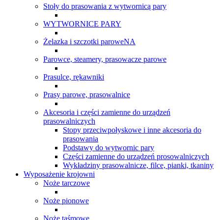
Stoły do prasowania z wytwornicą pary
WYTWORNICE PARY
Żelazka i szczotki paroweNA
Parowce, steamery, prasowacze parowe
Prasulce, rękawniki
Prasy parowe, prasowalnice
Akcesoria i części zamienne do urządzeń
prasowalniczych
Stopy przeciwpołyskowe i inne akcesoria do
prasowania
Podstawy do wytwornic pary
Części zamienne do urządzeń prosowalniczych
Wykładziny prasowalnicze, filce, pianki, tkaniny
Wyposażenie krojowni
Noże tarczowe
Noże pionowe
Noże taśmowe