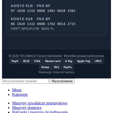
KONTO PLN · PKO BP
97 1020 1332 0000 1902 0028 3382
KONTO EUR · PKO BP
86 1020 1332 0000 1702 0814 2715
SWIFT: BPKOPLPW · IBAN: PL
© 2026 TECHMASZ Cezary Kalinowski · Wszelkie prawa zastrzeżone.
PayU
BLIK
VISA
Mastercard
G Pay
Apple Pay
iPKO
Pekao
ING
PayPo
Realizacja: Internet Factory
Wyszukiwanie
Menu
Kategorie
Maszyny szwalnicze przemysłowe
Maszyny domowe
Hafciarki i maszyny do haftowania