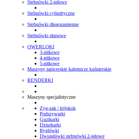
Stebnówki 2-igłowe
Stebnówki cylindryczne
Stebnówki długoramienne
Stebnówki słupowe
OWERLOKI
3-nitkowe
4-nitkowe
5-nitkowe
Maszyny tapicerskie kaletnicze kuśnierskie
RENDERKI
Maszyny specjalistyczne
Zyg-zak / trójskok
Podszywarki
Guzikarki
Dziurkarki
Ryglówki
Dwuigłówki stebnówki 2-igłowe