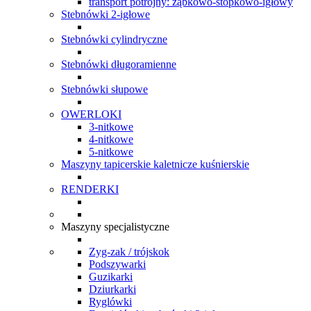
transport potrójny: ząbkowo-stopkowo-igłowy
Stebnówki 2-igłowe
Stebnówki cylindryczne
Stebnówki długoramienne
Stebnówki słupowe
OWERLOKI
3-nitkowe
4-nitkowe
5-nitkowe
Maszyny tapicerskie kaletnicze kuśnierskie
RENDERKI
Maszyny specjalistyczne
Zyg-zak / trójskok
Podszywarki
Guzikarki
Dziurkarki
Ryglówki