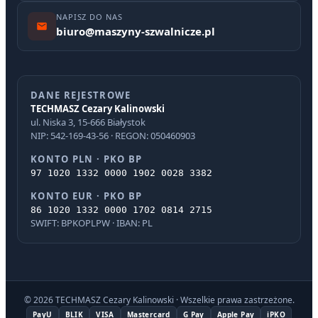
NAPISZ DO NAS
biuro@maszyny-szwalnicze.pl
DANE REJESTROWE
TECHMASZ Cezary Kalinowski
ul. Niska 3, 15-666 Białystok
NIP: 542-169-43-56 · REGON: 050460903
KONTO PLN · PKO BP
97 1020 1332 0000 1902 0028 3382
KONTO EUR · PKO BP
86 1020 1332 0000 1702 0814 2715
SWIFT: BPKOPLPW · IBAN: PL
© 2026 TECHMASZ Cezary Kalinowski · Wszelkie prawa zastrzeżone.
PayU
BLIK
VISA
Mastercard
G Pay
Apple Pay
iPKO