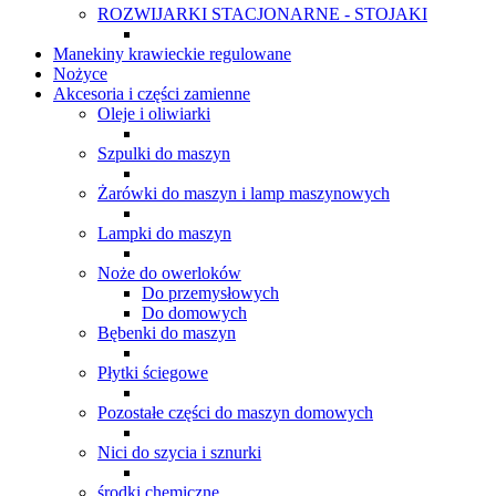
ROZWIJARKI STACJONARNE - STOJAKI
Manekiny krawieckie regulowane
Nożyce
Akcesoria i części zamienne
Oleje i oliwiarki
Szpulki do maszyn
Żarówki do maszyn i lamp maszynowych
Lampki do maszyn
Noże do owerloków
Do przemysłowych
Do domowych
Bębenki do maszyn
Płytki ściegowe
Pozostałe części do maszyn domowych
Nici do szycia i sznurki
środki chemiczne