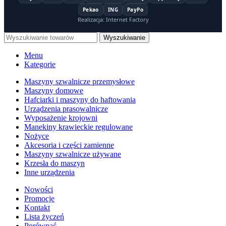
Pekao
ING
PayPo
Realizacja: Internet Factory
Wyszukiwanie
Menu
Kategorie
Maszyny szwalnicze przemysłowe
Maszyny domowe
Hafciarki i maszyny do haftowania
Urządzenia prasowalnicze
Wyposażenie krojowni
Manekiny krawieckie regulowane
Nożyce
Akcesoria i części zamienne
Maszyny szwalnicze używane
Krzesła do maszyn
Inne urządzenia
Nowości
Promocje
Kontakt
Lista życzeń
Porównać