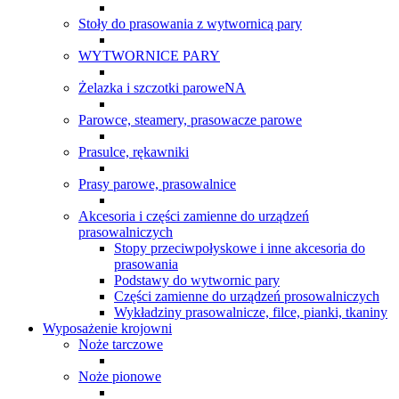
Stoły do prasowania z wytwornicą pary
WYTWORNICE PARY
Żelazka i szczotki paroweNA
Parowce, steamery, prasowacze parowe
Prasulce, rękawniki
Prasy parowe, prasowalnice
Akcesoria i części zamienne do urządzeń
prasowalniczych
Stopy przeciwpołyskowe i inne akcesoria do
prasowania
Podstawy do wytwornic pary
Części zamienne do urządzeń prosowalniczych
Wykładziny prasowalnicze, filce, pianki, tkaniny
Wyposażenie krojowni
Noże tarczowe
Noże pionowe