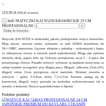
’-
123,50
zł
(
100,41
zł
netto)
ilość NOŻYCZKI KAI N5250 KRAWIECKIE 25 CM
PROFESJONALNE
Dodaj do koszyka
Nożyczki KAI N5250 to doskonałej jakości profesjonalne nożyce krawieckie.
Mają mocne, sztywne ostrza, wykonane ze stali AUS6A utwardzone do
56+/-1HRC, matowione. Łączone wkrętem z nakrętką – wykonanymi z brązu,
co zabezpiecza otwory w ostrzach przed uszkodzeniem. Mogą ciąć zarówno
tekstylia, skórę, papier, folie itp. Uchwyty powiększone są na 3 – 4 palce, dla
pewniejszego chwytu. Ponadto uchwyty wyłożone są miękkim tworzywem, co
nadaje komfort szczególnie przy długiej pracy. Długość całkowita 25cm (10′),
długość ostrza 11cm, przyspiesza cięcie materiału. Wymiary otworów w
uchwycie – górny 3×2,8cm; dolny 7,5×2,5cm. Świetnie nadają się do
krawiectwa, długość nożyc pozwala na swobodne wykorzystywanie ich w
szwalni, w krojowni. Nożyce są produkowane w Japonii.
Podobne produkty