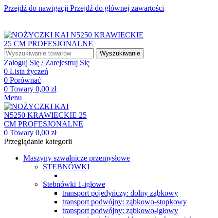
Przejdź do nawigacji
Przejdź do głównej zawartości
☎ +48 85 653 93 55
✉ biuro@maszyny-szwalnicze.pl
+48 85 653 93 55
biuro@maszyny-szwalnicze.pl
Wyszukiwanie
Zaloguj Się / Zarejestruj Się
0
Lista życzeń
0
Porównać
0
Towary
0,00
zł
Menu
0
Towary
0,00
zł
Przeglądanie kategorii
Maszyny szwalnicze przemysłowe
STEBNÓWKI
Stebnówki 1-igłowe
transport pojedyńczy: dolny ząbkowy
transport podwójny: ząbkowo-stopkowy
transport podwójny: ząbkowo-igłowy