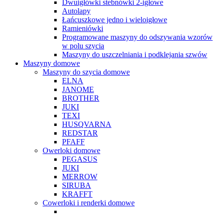
Dwuigłówki stebnówki 2-igłowe
Autolapy
Łańcuszkowe jedno i wieloigłowe
Ramieniówki
Programowane maszyny do odszywania wzorów
w polu szycia
Maszyny do uszczelniania i podklejania szwów
Maszyny domowe
Maszyny do szycia domowe
ELNA
JANOME
BROTHER
JUKI
TEXI
HUSQVARNA
REDSTAR
PFAFF
Owerloki domowe
PEGASUS
JUKI
MERROW
SIRUBA
KRAFFT
Cowerloki i renderki domowe