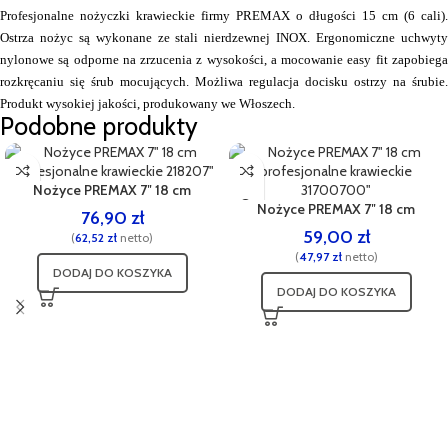
Profesjonalne nożyczki krawieckie firmy PREMAX o długości 15 cm (6 cali).
Ostrza nożyc są wykonane ze stali nierdzewnej INOX. Ergonomiczne uchwyty
nylonowe są odporne na zrzucenia z wysokości, a mocowanie easy fit zapobiega
rozkręcaniu się śrub mocujących. Możliwa regulacja docisku ostrzy na śrubie.
Produkt wysokiej jakości, produkowany we Włoszech.
Podobne produkty
Nożyce PREMAX 7″ 18 cm
profesjonalne krawieckie 218207″
Nożyce PREMAX 7″ 18 cm
76,90
zł
profesjonalne krawieckie
59,00
zł
(
62,52
zł
netto)
31700700″
(
47,97
zł
netto)
DODAJ DO KOSZYKA
DODAJ DO KOSZYKA