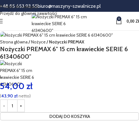
+48 85 653 93 55
biuro@maszyny-szwalnicze.pl
Przejdź do nawigacji
Przejdź do głównej zawartości
0
0,00
Z
Strona główna
Nożyce
Nożyczki PREMAX
Nożyczki PREMAX 6″ 15 cm krawieckie SERIE 6
61340600″
’-
54,00
zł
(
43,90
zł
netto)
DODAJ DO KOSZYKA