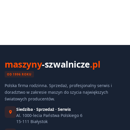
maszyny
-szwalnicze
.pl
OD 1996 ROKU
Polska firma rodzinna. Sprzedaż, profesjonalny serwis i
doradztwo w zakresie maszyn do szycia największych
światowych producentów.
Siedziba · Sprzedaż · Serwis
Al. 1000-lecia Państwa Polskiego 6
15-111 Białystok