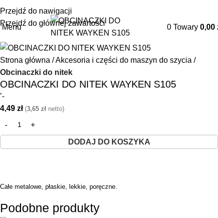
+48 85 653 93 55
biuro@maszyny-szwalnicze.pl
Przejdź do nawigacji
Przejdź do głównej zawartości
Menu
0
Towary
0,00
Strona główna
Akcesoria i części do maszyn do szycia
Obcinaczki do nitek
OBCINACZKI DO NITEK WAYKEN S105
’-
4,49
zł
(
3,65
zł
netto)
DODAJ DO KOSZYKA
Całe metalowe, płaskie
,
lekkie, poręczne.
Podobne produkty