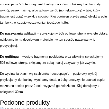
spryskujemy 505 ten fragment fizeliny, na którym ułożymy bardzo mały
wykrój, pasek, taśmę, albo gotowy wyrób (np. rękawiczkę) – taki, który
trudno jest upiąć w zwykły sposób. Klej powinien przytrzymać obiekt w polu
tamborka w czasie wyszywania niedużego haftu.
Do naszywania aplikacji
– spryskujemy 505 od lewej strony wycięte detale,
naklejamy je na docelowym materiale i w ten sposób naszywamy je
precyzyjniej.
Do quiltingu
– wycięte fragmenty podkładów oraz włókniny spryskujemy
505 od lewej strony, sklejamy ze sobą i dalej zszywamy jak zwykle.
Do wycinania tkanin wg szablonów i decoupage’u – papierowy wykrój
przyklejamy do tkaniny, wycinamy detal, a żeby precyzyjnie usunąć papier
można na koniec przez 2 sek. wygrzać go żelazkiem. Klej dozujemy z
odległości 30cm.
Podobne produkty