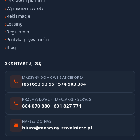
Dostawa i płatność
Wymiana i zwroty
Reklamacje
Leasing
Regulamin
Polityka prywatności
Blog
SKONTAKTUJ SIĘ
MASZYNY DOMOWE I AKCESORIA
(85) 653 93 55 · 574 503 384
PRZEMYSŁOWE · HAFCIARKI · SERWIS
884 070 880 · 601 827 771
NAPISZ DO NAS
biuro@maszyny-szwalnicze.pl