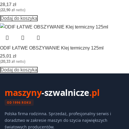
28,17
zł
(
22,90
zł
netto)
Dodaj do koszyka
ODIF ŁATWE OBSZYWANIE Klej termiczny 125ml
25,01
zł
(
20,33
zł
netto)
Dodaj do koszyka
maszyny
-szwalnicze
.pl
OD 1996 ROKU
Polska firma rodzinna. Sprzedaż, profesjonalny serwis i
doradztwo w zakresie maszyn do szycia największych
światowych producentów.