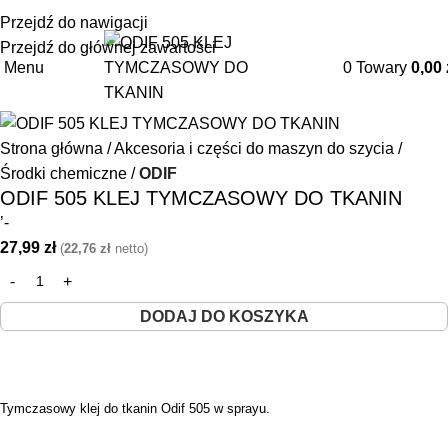
+48 85 653 93 55
biuro@maszyny-szwalnicze.pl
Przejdź do nawigacji
Przejdź do głównej zawartości
Menu
0
Towary
0,00
Strona główna
Akcesoria i części do maszyn do szycia
Środki chemiczne
ODIF
ODIF 505 KLEJ TYMCZASOWY DO TKANIN
’-
27,99
zł
(
22,76
zł
netto)
DODAJ DO KOSZYKA
Tymczasowy klej do tkanin Odif 505 w sprayu.