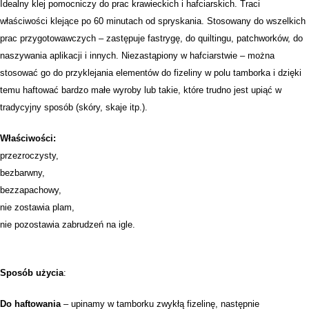
Idealny klej pomocniczy do prac krawieckich i hafciarskich. Traci
właściwości klejące po 60 minutach od spryskania. Stosowany do wszelkich
prac przygotowawczych – zastępuje fastrygę, do quiltingu, patchworków, do
naszywania aplikacji i innych. Niezastąpiony w hafciarstwie – można
stosować go do przyklejania elementów do fizeliny w polu tamborka i dzięki
temu haftować bardzo małe wyroby lub takie, które trudno jest upiąć w
tradycyjny sposób (skóry, skaje itp.).
Właściwości:
przezroczysty,
bezbarwny,
bezzapachowy,
nie zostawia plam,
nie pozostawia zabrudzeń na igle.
Sposób użycia
:
Do haftowania
– upinamy w tamborku zwykłą fizelinę, następnie