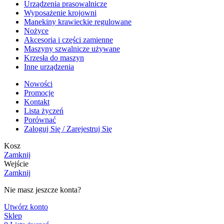
Urządzenia prasowalnicze
Wyposażenie krojowni
Manekiny krawieckie regulowane
Nożyce
Akcesoria i części zamienne
Maszyny szwalnicze używane
Krzesła do maszyn
Inne urządzenia
Nowości
Promocje
Kontakt
Lista życzeń
Porównać
Zaloguj Się / Zarejestruj Się
Kosz
Zamknij
Wejście
Zamknij
Nie masz jeszcze konta?
Utwórz konto
Sklep