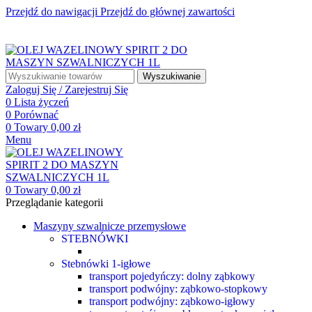
Przejdź do nawigacji
Przejdź do głównej zawartości
☎ +48 85 653 93 55
✉ biuro@maszyny-szwalnicze.pl
+48 85 653 93 55
biuro@maszyny-szwalnicze.pl
Wyszukiwanie
Zaloguj Się / Zarejestruj Się
0
Lista życzeń
0
Porównać
0
Towary
0,00
zł
Menu
0
Towary
0,00
zł
Przeglądanie kategorii
Maszyny szwalnicze przemysłowe
STEBNÓWKI
Stebnówki 1-igłowe
transport pojedyńczy: dolny ząbkowy
transport podwójny: ząbkowo-stopkowy
transport podwójny: ząbkowo-igłowy