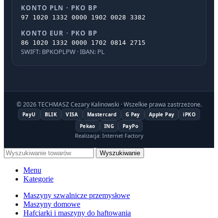
KONTO PLN · PKO BP
97 1020 1332 0000 1902 0028 3382
KONTO EUR · PKO BP
86 1020 1332 0000 1702 0814 2715
SWIFT: BPKOPLPW · IBAN: PL
© 2026 TECHMASZ Cezary Kalinowski · Wszelkie prawa zastrzeżone.
PayU
BLIK
VISA
Mastercard
G Pay
Apple Pay
iPKO
Pekao
ING
PayPo
Realizacja: Internet Factory
Wyszukiwanie
Menu
Kategorie
Maszyny szwalnicze przemysłowe
Maszyny domowe
Hafciarki i maszyny do haftowania