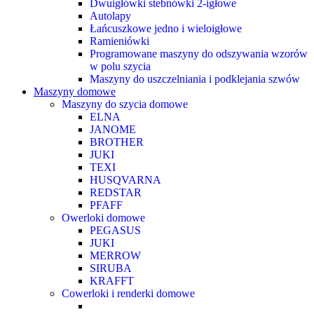
Dwuigłówki stebnówki 2-igłowe
Autolapy
Łańcuszkowe jedno i wieloigłowe
Ramieniówki
Programowane maszyny do odszywania wzorów
w polu szycia
Maszyny do uszczelniania i podklejania szwów
Maszyny domowe
Maszyny do szycia domowe
ELNA
JANOME
BROTHER
JUKI
TEXI
HUSQVARNA
REDSTAR
PFAFF
Owerloki domowe
PEGASUS
JUKI
MERROW
SIRUBA
KRAFFT
Cowerloki i renderki domowe