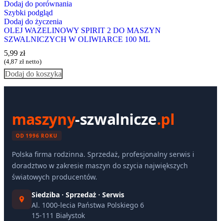
Dodaj do porównania
Szybki podgląd
Dodaj do życzenia
OLEJ WAZELINOWY SPIRIT 2 DO MASZYN
SZWALNICZYCH W OLIWIARCE 100 ML
5,99
zł
(
4,87
zł
netto)
Dodaj do koszyka
maszyny
-szwalnicze
.pl
OD 1996 ROKU
Polska firma rodzinna. Sprzedaż, profesjonalny serwis i
doradztwo w zakresie maszyn do szycia największych
światowych producentów.
Siedziba · Sprzedaż · Serwis
Al. 1000-lecia Państwa Polskiego 6
15-111 Białystok