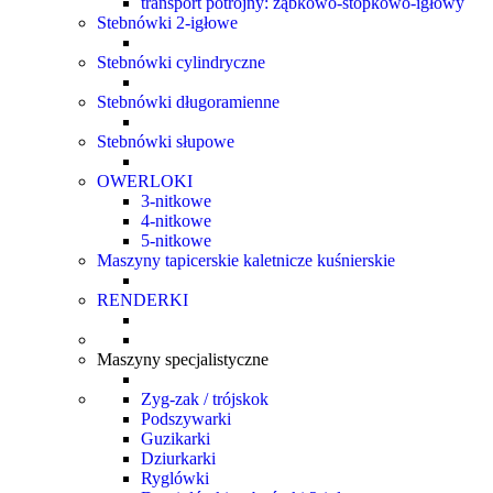
transport potrójny: ząbkowo-stopkowo-igłowy
Stebnówki 2-igłowe
Stebnówki cylindryczne
Stebnówki długoramienne
Stebnówki słupowe
OWERLOKI
3-nitkowe
4-nitkowe
5-nitkowe
Maszyny tapicerskie kaletnicze kuśnierskie
RENDERKI
Maszyny specjalistyczne
Zyg-zak / trójskok
Podszywarki
Guzikarki
Dziurkarki
Ryglówki