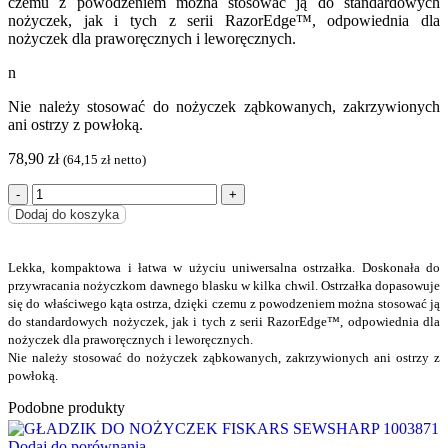
czemu z powodzeniem można stosować ją do standardowych
nożyczek, jak i tych z serii
RazorEdge™
, odpowiednia dla
nożyczek dla praworęcznych i leworęcznych.
n
Nie należy stosować do nożyczek ząbkowanych, zakrzywionych
ani ostrzy z powłoką.
78,90
zł
(
64,15
zł
netto)
Dodaj do koszyka
Lekka, kompaktowa i łatwa w użyciu uniwersalna ostrzałka. Doskonała do
przywracania nożyczkom dawnego blasku w kilka chwil. Ostrzałka dopasowuje
się do właściwego kąta ostrza, dzięki czemu z powodzeniem można stosować ją
do standardowych nożyczek, jak i tych z serii
RazorEdge™
, odpowiednia dla
nożyczek dla praworęcznych i leworęcznych.
Nie należy stosować do nożyczek ząbkowanych, zakrzywionych ani ostrzy z
powłoką.
Podobne produkty
Dodaj do porównania