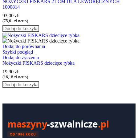
NOŻYCZKI FISKARS 21 CM DLA LEWORĘCZNYCH
1000814
93,00
zł
(
75,61
zł
netto)
Dodaj do koszyka
Dodaj do porównania
Szybki podgląd
Dodaj do życzenia
Nożyczki FISKARS dziecięce rybka
19,90
zł
(
16,18
zł
netto)
Dodaj do koszyka
maszyny
-szwalnicze
.pl
OD 1996 ROKU