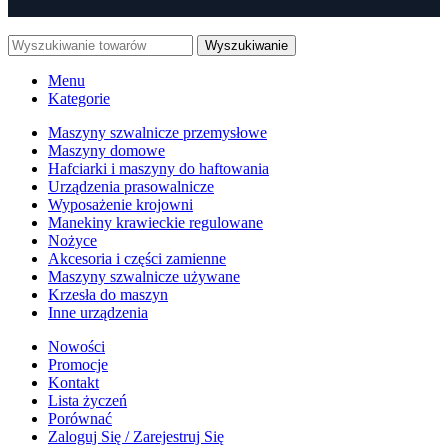
Wyszukiwanie
Menu
Kategorie
Maszyny szwalnicze przemysłowe
Maszyny domowe
Hafciarki i maszyny do haftowania
Urządzenia prasowalnicze
Wyposażenie krojowni
Manekiny krawieckie regulowane
Nożyce
Akcesoria i części zamienne
Maszyny szwalnicze używane
Krzesła do maszyn
Inne urządzenia
Nowości
Promocje
Kontakt
Lista życzeń
Porównać
Zaloguj Się / Zarejestruj Się