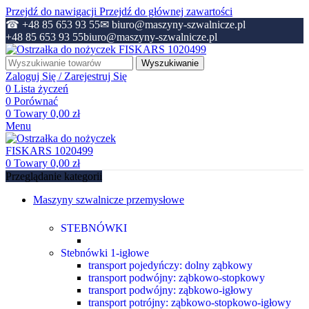
Przejdź do nawigacji
Przejdź do głównej zawartości
☎ +48 85 653 93 55
✉ biuro@maszyny-szwalnicze.pl
+48 85 653 93 55
biuro@maszyny-szwalnicze.pl
Wyszukiwanie
Zaloguj Się / Zarejestruj Się
0
Lista życzeń
0
Porównać
0
Towary
0,00
zł
Menu
0
Towary
0,00
zł
Przeglądanie kategorii
Maszyny szwalnicze przemysłowe
STEBNÓWKI
Stebnówki 1-igłowe
transport pojedyńczy: dolny ząbkowy
transport podwójny: ząbkowo-stopkowy
transport podwójny: ząbkowo-igłowy
transport potrójny: ząbkowo-stopkowo-igłowy