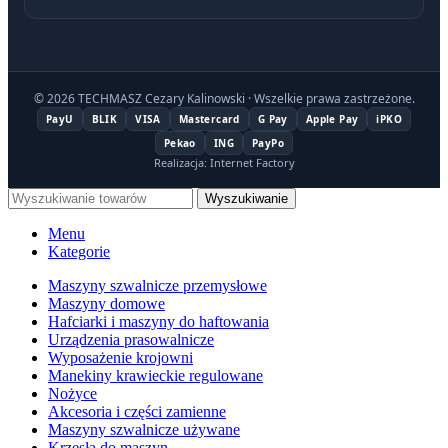
© 2026 TECHMASZ Cezary Kalinowski · Wszelkie prawa zastrzeżone.
PayU
BLIK
VISA
Mastercard
G Pay
Apple Pay
iPKO
Pekao
ING
PayPo
Realizacja: Internet Factory
Wyszukiwanie
Menu
Kategorie
Maszyny szwalnicze przemysłowe
Maszyny domowe
Hafciarki i maszyny do haftowania
Urządzenia prasowalnicze
Wyposażenie krojowni
Manekiny krawieckie regulowane
Nożyce
Akcesoria i części zamienne
Maszyny szwalnicze używane
Krzesła do maszyn