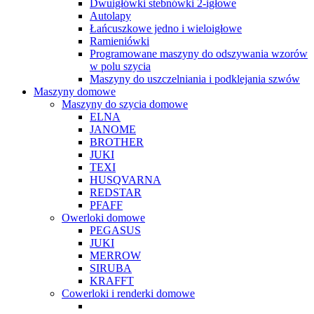
Dwuigłówki stebnówki 2-igłowe
Autolapy
Łańcuszkowe jedno i wieloigłowe
Ramieniówki
Programowane maszyny do odszywania wzorów
w polu szycia
Maszyny do uszczelniania i podklejania szwów
Maszyny domowe
Maszyny do szycia domowe
ELNA
JANOME
BROTHER
JUKI
TEXI
HUSQVARNA
REDSTAR
PFAFF
Owerloki domowe
PEGASUS
JUKI
MERROW
SIRUBA
KRAFFT
Cowerloki i renderki domowe