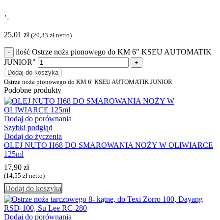
’-
25,01
zł
(
20,33
zł
netto)
ilość Ostrze noża pionowego do KM 6" KSEU AUTOMATIK
JUNIOR"
Dodaj do koszyka
Ostrze noża pionowego do KM 6′ KSEU AUTOMATIK JUNIOR
Podobne produkty
Dodaj do porównania
Szybki podgląd
Dodaj do życzenia
OLEJ NUTO H68 DO SMAROWANIA NOŻY W OLIWIARCE
125ml
17,90
zł
(
14,55
zł
netto)
Dodaj do koszyka
Dodaj do porównania