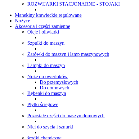
ROZWIJARKI STACJONARNE - STOJAKI
Manekiny krawieckie regulowane
Nożyce
Akcesoria i części zamienne
Oleje i oliwiarki
Szpulki do maszyn
Żarówki do maszyn i lamp maszynowych
Lampki do maszyn
Noże do owerloków
Do przemysłowych
Do domowych
Bębenki do maszyn
Płytki ściegowe
Pozostałe części do maszyn domowych
Nici do szycia i sznurki
środki chemiczne