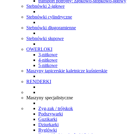
transport potrójny: ząbkowo-stopkowo-igłowy
Stebnówki 2-igłowe
Stebnówki cylindryczne
Stebnówki długoramienne
Stebnówki słupowe
OWERLOKI
3-nitkowe
4-nitkowe
5-nitkowe
Maszyny tapicerskie kaletnicze kuśnierskie
RENDERKI
Maszyny specjalistyczne
Zyg-zak / trójskok
Podszywarki
Guzikarki
Dziurkarki
Ryglówki