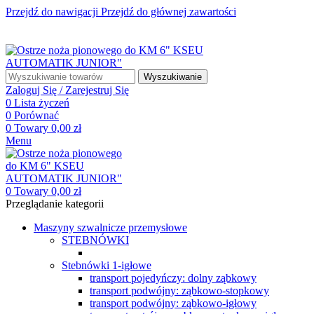
Przejdź do nawigacji
Przejdź do głównej zawartości
☎ +48 85 653 93 55
✉ biuro@maszyny-szwalnicze.pl
+48 85 653 93 55
biuro@maszyny-szwalnicze.pl
Wyszukiwanie
Zaloguj Się / Zarejestruj Się
0
Lista życzeń
0
Porównać
0
Towary
0,00
zł
Menu
0
Towary
0,00
zł
Przeglądanie kategorii
Maszyny szwalnicze przemysłowe
STEBNÓWKI
Stebnówki 1-igłowe
transport pojedyńczy: dolny ząbkowy
transport podwójny: ząbkowo-stopkowy
transport podwójny: ząbkowo-igłowy