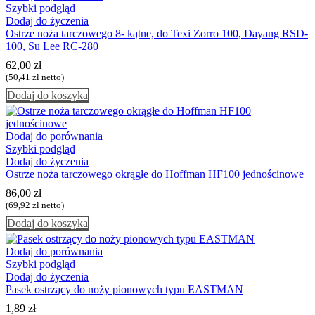
Szybki podgląd
Dodaj do życzenia
Ostrze noża tarczowego 8- kątne, do Texi Zorro 100, Dayang RSD-
100, Su Lee RC-280
62,00
zł
(
50,41
zł
netto)
Dodaj do koszyka
Dodaj do porównania
Szybki podgląd
Dodaj do życzenia
Ostrze noża tarczowego okrągłe do Hoffman HF100 jednościnowe
86,00
zł
(
69,92
zł
netto)
Dodaj do koszyka
Dodaj do porównania
Szybki podgląd
Dodaj do życzenia
Pasek ostrzący do noży pionowych typu EASTMAN
1,89
zł