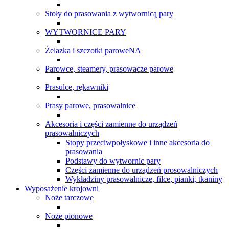
Stoły do prasowania z wytwornicą pary
WYTWORNICE PARY
Żelazka i szczotki paroweNA
Parowce, steamery, prasowacze parowe
Prasulce, rękawniki
Prasy parowe, prasowalnice
Akcesoria i części zamienne do urządzeń
prasowalniczych
Stopy przeciwpołyskowe i inne akcesoria do
prasowania
Podstawy do wytwornic pary
Części zamienne do urządzeń prosowalniczych
Wykładziny prasowalnicze, filce, pianki, tkaniny
Wyposażenie krojowni
Noże tarczowe
Noże pionowe