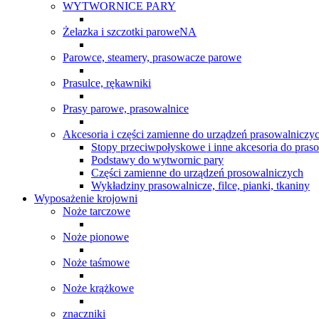
WYTWORNICE PARY
Żelazka i szczotki paroweNA
Parowce, steamery, prasowacze parowe
Prasulce, rękawniki
Prasy parowe, prasowalnice
Akcesoria i części zamienne do urządzeń prasowalniczy
Stopy przeciwpołyskowe i inne akcesoria do pras
Podstawy do wytwornic pary
Części zamienne do urządzeń prosowalniczych
Wykładziny prasowalnicze, filce, pianki, tkaniny
Wyposażenie krojowni
Noże tarczowe
Noże pionowe
Noże taśmowe
Noże krążkowe
znaczniki