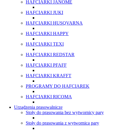
HAFCIARKI JANOME
HAFCIARKI JUKI
HAFCIARKI HUSQVARNA
HAFCIARKI HAPPY
HAFCIARKI TEXI
HAFCIARKI REDSTAR
HAFCIARKI PFAFF
HAFCIARKI KRAFFT
PROGRAMY DO HAFCIAREK
HAFCIARKI RICOMA
Urządzenia prasowalnicze
Stoły do prasowania bez wytwornicy pary
Stoły do prasowania z wytwornicą pary