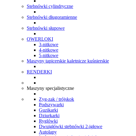
Stebnówki cylindryczne
Stebnówki długoramienne
Stebnówki słupowe
OWERLOKI
3-nitkowe
4-nitkowe
5-nitkowe
Maszyny tapicerskie kaletnicze kuśnierskie
RENDERKI
Maszyny specjalistyczne
Zyg-zak / trójskok
Podszywarki
Guzikarki
Dziurkarki
Ryglówki
Dwuigłówki stebnówki 2-igłowe
Autolapy