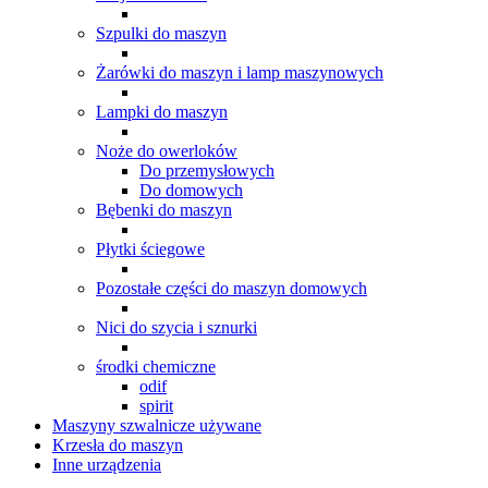
Szpulki do maszyn
Żarówki do maszyn i lamp maszynowych
Lampki do maszyn
Noże do owerloków
Do przemysłowych
Do domowych
Bębenki do maszyn
Płytki ściegowe
Pozostałe części do maszyn domowych
Nici do szycia i sznurki
środki chemiczne
odif
spirit
Maszyny szwalnicze używane
Krzesła do maszyn
Inne urządzenia