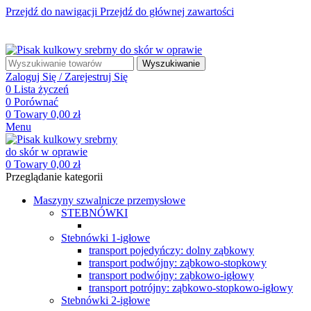
Przejdź do nawigacji
Przejdź do głównej zawartości
☎ +48 85 653 93 55
✉ biuro@maszyny-szwalnicze.pl
+48 85 653 93 55
biuro@maszyny-szwalnicze.pl
Wyszukiwanie
Zaloguj Się / Zarejestruj Się
0
Lista życzeń
0
Porównać
0
Towary
0,00
zł
Menu
0
Towary
0,00
zł
Przeglądanie kategorii
Maszyny szwalnicze przemysłowe
STEBNÓWKI
Stebnówki 1-igłowe
transport pojedyńczy: dolny ząbkowy
transport podwójny: ząbkowo-stopkowy
transport podwójny: ząbkowo-igłowy
transport potrójny: ząbkowo-stopkowo-igłowy
Stebnówki 2-igłowe