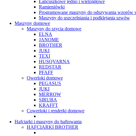
Łańcuszkowe jedno i wieloigłowe
Ramieniówki
Programowane maszyny do odszywania wzorów w
Maszyny do uszczelniania i podklejania szwów
Maszyny domowe
Maszyny do szycia domowe
ELNA
JANOME
BROTHER
JUKI
TEXI
HUSQVARNA
REDSTAR
PFAFF
Owerloki domowe
PEGASUS
JUKI
MERROW
SIRUBA
KRAFFT
Cowerloki i renderki domowe
Hafciarki i maszyny do haftowania
HAFCIARKI BROTHER