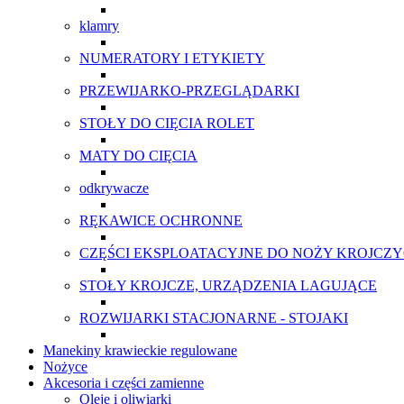
klamry
NUMERATORY I ETYKIETY
PRZEWIJARKO-PRZEGLĄDARKI
STOŁY DO CIĘCIA ROLET
MATY DO CIĘCIA
odkrywacze
RĘKAWICE OCHRONNE
CZĘŚCI EKSPLOATACYJNE DO NOŻY KROJCZ
STOŁY KROJCZE, URZĄDZENIA LAGUJĄCE
ROZWIJARKI STACJONARNE - STOJAKI
Manekiny krawieckie regulowane
Nożyce
Akcesoria i części zamienne
Oleje i oliwiarki