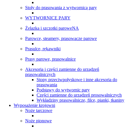
Stoły do prasowania z wytwornicą pary
WYTWORNICE PARY
Żelazka i szczotki paroweNA
Parowce, steamery, prasowacze parowe
Prasulce, rękawniki
Prasy parowe, prasowalnice
Akcesoria i części zamienne do urządzeń
prasowalniczych
Stopy przeciwpołyskowe i inne akcesoria do
prasowania
Podstawy do wytwornic pary
Części zamienne do urządzeń prosowalniczych
Wykładziny prasowalnicze, filce, pianki, tkaniny
Wyposażenie krojowni
Noże tarczowe
Noże pionowe