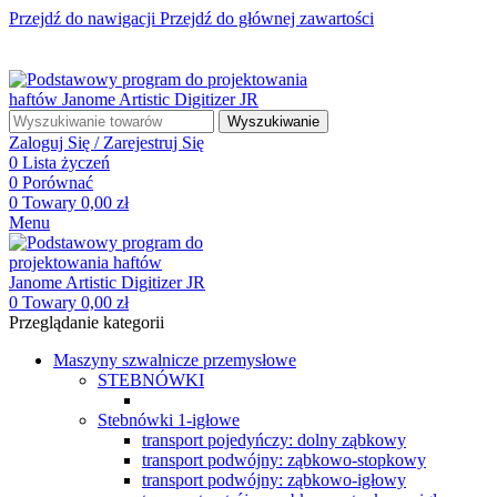
Przejdź do nawigacji
Przejdź do głównej zawartości
☎ +48 85 653 93 55
✉ biuro@maszyny-szwalnicze.pl
+48 85 653 93 55
biuro@maszyny-szwalnicze.pl
Wyszukiwanie
Zaloguj Się / Zarejestruj Się
0
Lista życzeń
0
Porównać
0
Towary
0,00
zł
Menu
0
Towary
0,00
zł
Przeglądanie kategorii
Maszyny szwalnicze przemysłowe
STEBNÓWKI
Stebnówki 1-igłowe
transport pojedyńczy: dolny ząbkowy
transport podwójny: ząbkowo-stopkowy
transport podwójny: ząbkowo-igłowy