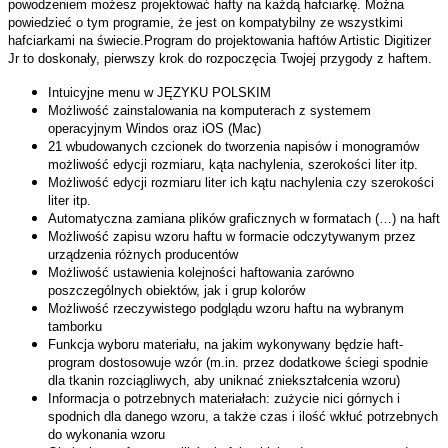
powodzeniem możesz projektować hafty na każdą hafciarkę. Można
powiedzieć o tym programie, że jest on kompatybilny ze wszystkimi
hafciarkami na świecie.
Program do projektowania haftów Artistic Digitizer
Jr to doskonały, pierwszy krok do rozpoczęcia Twojej przygody z haftem.
Intuicyjne menu w JĘZYKU POLSKIM
Możliwość zainstalowania na komputerach z systemem
operacyjnym Windos oraz iOS (Mac)
21 wbudowanych czcionek do tworzenia napisów i monogramów
możliwość edycji rozmiaru, kąta nachylenia, szerokości liter itp.
Możliwość edycji rozmiaru liter ich kątu nachylenia czy szerokości
liter itp.
Automatyczna zamiana plików graficznych w formatach (…) na haft
Możliwość zapisu wzoru haftu w formacie odczytywanym przez
urządzenia różnych producentów
Możliwość ustawienia kolejności haftowania zarówno
poszczególnych obiektów, jak i grup kolorów
Możliwość rzeczywistego podglądu wzoru haftu na wybranym
tamborku
Funkcja wyboru materiału, na jakim wykonywany będzie haft-
program dostosowuje wzór (m.in. przez dodatkowe ściegi spodnie
dla tkanin rozciągliwych, aby uniknać zniekształcenia wzoru)
Informacja o potrzebnych materiałach: zużycie nici górnych i
spodnich dla danego wzoru, a także czas i ilość wkłuć potrzebnych
do wykonania wzoru