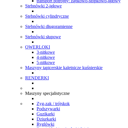
transport potrójny: ząbkowo-stopkowo-igłowy
Stebnówki 2-igłowe
Stebnówki cylindryczne
Stebnówki długoramienne
Stebnówki słupowe
OWERLOKI
3-nitkowe
4-nitkowe
5-nitkowe
Maszyny tapicerskie kaletnicze kuśnierskie
RENDERKI
Maszyny specjalistyczne
Zyg-zak / trójskok
Podszywarki
Guzikarki
Dziurkarki
Ryglówki