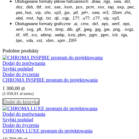
Obsługiwane formaty plików hafciarskich: .draw, .ngs, .sew, .dst,
.dsz, .dsb, .tbf, .sst, .sas, .ksm, .pcs, .pcm, .xxx, .tap, .exp, .pec,
.pes,.hus, .vip, .shv, .vp3, .jpx, .jef, .jef+, .sew, .m3, .10om .zhs,
.ebd, .mst, .hgt, .txt, .qli, .cqp, .1??, .u??, .z??, .vip, .vp3,
Obsługiwane formaty graficzne: .ai, .cmx, .dxf, .eps, .wmf, .eps,
.emf, .svg, .plt, .fcm, .bmp, .dib, .gif, .jpeg, .jpg, .jpe, .png, . svgz,
.tif, .tiff, .ico, .wbmp, .webp, .icns,.pbm, .pgm, .ppm, .icb, .tga,
.tpic, .vda, .vst, .xbm, .xpm ,.DXF
Podobne produkty
Dodaj do porównania
Szybki podgląd
Dodaj do życzenia
CHROMA INSPIRE program do projektowania
1 300,00
zł
(
1 056,91
zł
netto)
Dodaj do koszyka
Dodaj do porównania
Szybki podgląd
Dodaj do życzenia
CHROMA LUXE program do projektowania