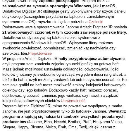
używać nawet osoby
zupełnie początkujące
. Program można
zainstalować na systemie operacyjnym Windows, jak i macOS
.
Dodatkowo Digitizer JR obsługuje gesty wykonywane przy użyciu panelu
dotykowego (szczególnie przydatne na laptopie z zainstalowanym
systemem macOS), myszka nie będzie potrzebna.
Czcionki
Podstawowa wersja oprogramowania Janome Artistic Digitizer JR posiada
21 wbudowanych czcionek w tym czcionki zawierające polskie litery
.
Dodatkowo do dyspozycji są także czcionki systemowe z
oprogramowania Windows lub macOS. Wpisywane litery możemy
swobodnie powiększać, pomniejszać, zmieniać kąt nachylenia czy
szerokość liter.
Projektowanie
W programie Artistic Digitizer JR
hafty przygotowujesz automatycznie
,
czyli program sam zamienia zdjęcia/ rysunek/ grafikę na gotowy haft.
Masz jednak możliwość ustawienia dokładności odwzorowania, ilości
kolorów (możemy je swobodnie ograniczyć względem ilości na grafice), a
także tła haftu, czyli możemy zostawić lub automatycznie usunąć tło. Po
zamianie grafiki na haft masz możliwość zmiany kolejności haftowanych
obiektów czy jego kolorów. Dodatkowo każdy haft możesz: obracać,
duplikować, grupować, zmieniać jego wielkość czy nawet zarządzać
kolejnością haftowanych obiektów.
Uniwersalność
Program Artistic Digitizer JR, mimo że powstał we współpracy z marką
Janome, nie jest przystosowanym tylko do hafciarek Janome.
Wewnątrz
programu znajdują się hafciarki i tamborki wszystkich popularnych
producentów
(Janome, Elna, Necchi, Brother, Pfaff, Hisqvarna-Viking,
Singere, Happy, Ricoma, Melco, Emb, Gms, Texi), dzięki czemu z