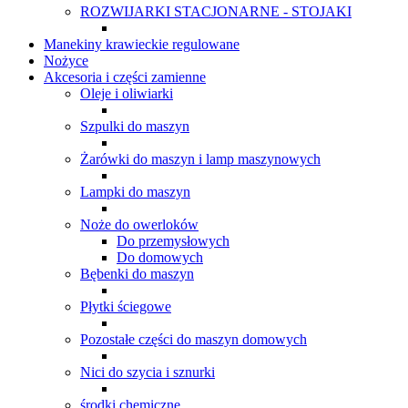
ROZWIJARKI STACJONARNE - STOJAKI
Manekiny krawieckie regulowane
Nożyce
Akcesoria i części zamienne
Oleje i oliwiarki
Szpulki do maszyn
Żarówki do maszyn i lamp maszynowych
Lampki do maszyn
Noże do owerloków
Do przemysłowych
Do domowych
Bębenki do maszyn
Płytki ściegowe
Pozostałe części do maszyn domowych
Nici do szycia i sznurki
środki chemiczne