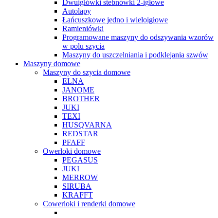
Dwuigłówki stebnówki 2-igłowe
Autolapy
Łańcuszkowe jedno i wieloigłowe
Ramieniówki
Programowane maszyny do odszywania wzorów
w polu szycia
Maszyny do uszczelniania i podklejania szwów
Maszyny domowe
Maszyny do szycia domowe
ELNA
JANOME
BROTHER
JUKI
TEXI
HUSQVARNA
REDSTAR
PFAFF
Owerloki domowe
PEGASUS
JUKI
MERROW
SIRUBA
KRAFFT
Cowerloki i renderki domowe