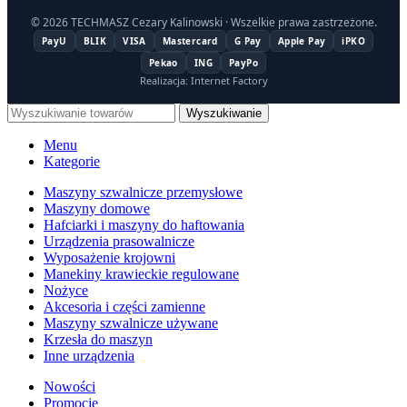
© 2026 TECHMASZ Cezary Kalinowski · Wszelkie prawa zastrzeżone.
PayU
BLIK
VISA
Mastercard
G Pay
Apple Pay
iPKO
Pekao
ING
PayPo
Realizacja: Internet Factory
Wyszukiwanie
Menu
Kategorie
Maszyny szwalnicze przemysłowe
Maszyny domowe
Hafciarki i maszyny do haftowania
Urządzenia prasowalnicze
Wyposażenie krojowni
Manekiny krawieckie regulowane
Nożyce
Akcesoria i części zamienne
Maszyny szwalnicze używane
Krzesła do maszyn
Inne urządzenia
Nowości
Promocje