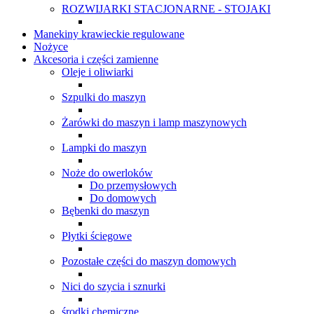
ROZWIJARKI STACJONARNE - STOJAKI
Manekiny krawieckie regulowane
Nożyce
Akcesoria i części zamienne
Oleje i oliwiarki
Szpulki do maszyn
Żarówki do maszyn i lamp maszynowych
Lampki do maszyn
Noże do owerloków
Do przemysłowych
Do domowych
Bębenki do maszyn
Płytki ściegowe
Pozostałe części do maszyn domowych
Nici do szycia i sznurki
środki chemiczne