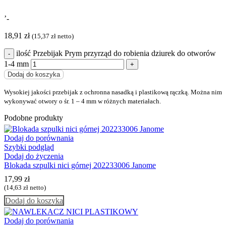
’-
18,91
zł
(
15,37
zł
netto)
ilość Przebijak Prym przyrząd do robienia dziurek do otworów
1-4 mm
Dodaj do koszyka
Wysokiej jakości przebijak z ochronna nasadką i plastikową rączką. Można nim
wykonywać otwory o śr. 1 – 4 mm w różnych materiałach.
Podobne produkty
Dodaj do porównania
Szybki podgląd
Dodaj do życzenia
Blokada szpulki nici górnej 202233006 Janome
17,99
zł
(
14,63
zł
netto)
Dodaj do koszyka
Dodaj do porównania