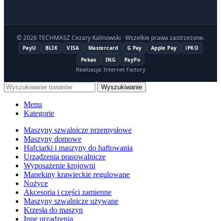
© 2026 TECHMASZ Cezary Kalinowski · Wszelkie prawa zastrzeżone.
PayU
BLIK
VISA
Mastercard
G Pay
Apple Pay
iPKO
Pekao
ING
PayPo
Realizacja: Internet Factory
Wyszukiwanie
Menu
Kategorie
Maszyny szwalnicze przemysłowe
Maszyny domowe
Hafciarki i maszyny do haftowania
Urządzenia prasowalnicze
Wyposażenie krojowni
Manekiny krawieckie regulowane
Nożyce
Akcesoria i części zamienne
Maszyny szwalnicze używane
Krzesła do maszyn
Inne urządzenia