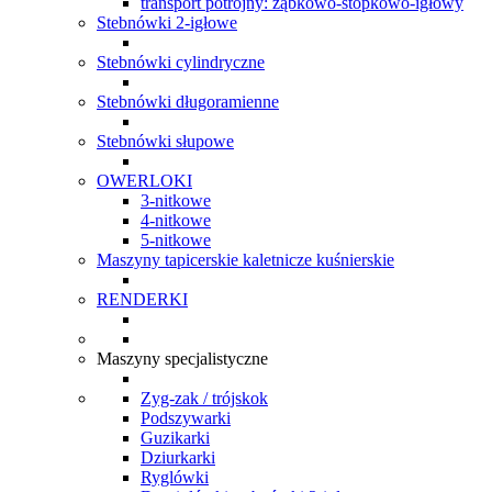
transport potrójny: ząbkowo-stopkowo-igłowy
Stebnówki 2-igłowe
Stebnówki cylindryczne
Stebnówki długoramienne
Stebnówki słupowe
OWERLOKI
3-nitkowe
4-nitkowe
5-nitkowe
Maszyny tapicerskie kaletnicze kuśnierskie
RENDERKI
Maszyny specjalistyczne
Zyg-zak / trójskok
Podszywarki
Guzikarki
Dziurkarki
Ryglówki