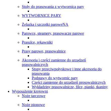
Stoły do prasowania z wytwornicą pary
WYTWORNICE PARY
Żelazka i szczotki paroweNA
Parowce, steamery, prasowacze parowe
Prasulce, rękawniki
Prasy parowe, prasowalnice
Akcesoria i części zamienne do urządzeń
prasowalniczych
Stopy przeciwpołyskowe i inne akcesoria do
prasowania
Podstawy do wytwornic pary
Części zamienne do urządzeń prosowalniczych
Wykładziny prasowalnicze, filce, pianki, tkaniny
Wyposażenie krojowni
Noże tarczowe
Noże pionowe