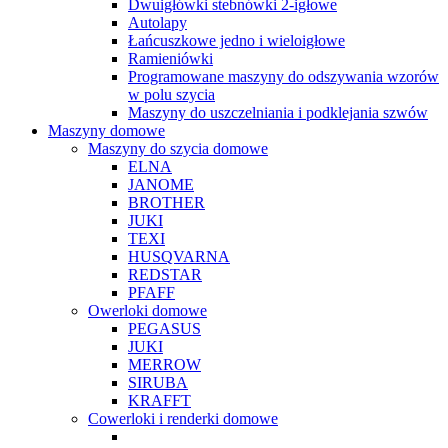
Dwuigłówki stebnówki 2-igłowe
Autolapy
Łańcuszkowe jedno i wieloigłowe
Ramieniówki
Programowane maszyny do odszywania wzorów
w polu szycia
Maszyny do uszczelniania i podklejania szwów
Maszyny domowe
Maszyny do szycia domowe
ELNA
JANOME
BROTHER
JUKI
TEXI
HUSQVARNA
REDSTAR
PFAFF
Owerloki domowe
PEGASUS
JUKI
MERROW
SIRUBA
KRAFFT
Cowerloki i renderki domowe