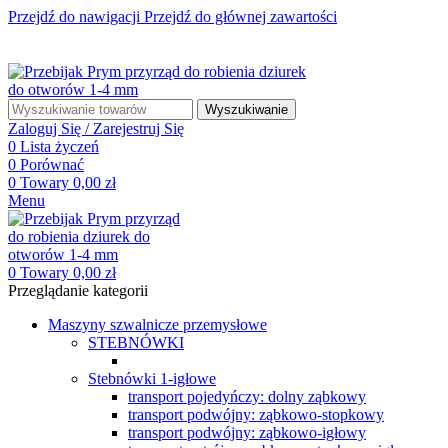
Przejdź do nawigacji
Przejdź do głównej zawartości
☎ +48 85 653 93 55
✉ biuro@maszyny-szwalnicze.pl
+48 85 653 93 55
biuro@maszyny-szwalnicze.pl
Wyszukiwanie
Zaloguj Się / Zarejestruj Się
0
Lista życzeń
0
Porównać
0
Towary
0,00
zł
Menu
0
Towary
0,00
zł
Przeglądanie kategorii
Maszyny szwalnicze przemysłowe
STEBNÓWKI
Stebnówki 1-igłowe
transport pojedyńczy: dolny ząbkowy
transport podwójny: ząbkowo-stopkowy
transport podwójny: ząbkowo-igłowy