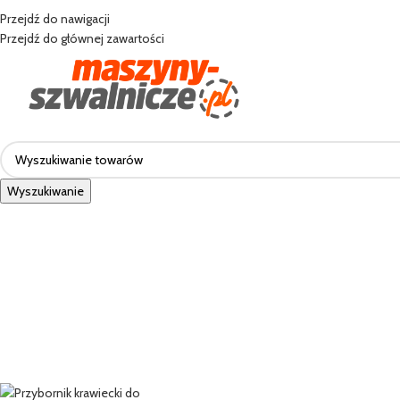
☎ +48 85 653 93 55
✉ biuro@maszyny-szwalnicze.pl
Przejdź do nawigacji
+48 85 653 93 55
biuro@maszyny-szwalnicze.pl
Przejdź do głównej zawartości
Wyszukiwanie