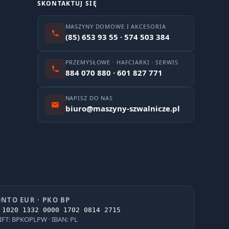
SKONTAKTUJ SIĘ
MASZYNY DOMOWE I AKCESORIA
(85) 653 93 55 · 574 503 384
PRZEMYSŁOWE · HAFCIARKI · SERWIS
884 070 880 · 601 827 771
NAPISZ DO NAS
biuro@maszyny-szwalnicze.pl
NTO EUR · PKO BP
 1020 1332 0000 1702 0814 2715
IFT: BPKOPLPW · IBAN: PL