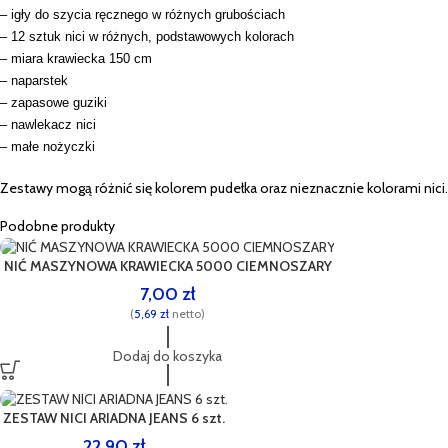
– igły do szycia ręcznego w różnych grubościach
– 12 sztuk nici w różnych, podstawowych kolorach
– miara krawiecka 150 cm
– naparstek
– zapasowe guziki
– nawlekacz nici
– małe nożyczki
Zestawy mogą różnić się kolorem pudełka oraz nieznacznie kolorami nici.
Podobne produkty
NIĆ MASZYNOWA KRAWIECKA 5000 CIEMNOSZARY
7,00
zł
(
5,69
zł
netto)
Dodaj do koszyka
ZESTAW NICI ARIADNA JEANS 6 szt.
22,90
zł