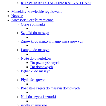
ROZWIJARKI STACJONARNE - STOJAKI
Manekiny krawieckie regulowane
Nożyce
Akcesoria i części zamienne
Oleje i oliwiarki
Szpulki do maszyn
Żarówki do maszyn i lamp maszynowych
Lampki do maszyn
Noże do owerloków
Do przemysłowych
Do domowych
Bębenki do maszyn
Płytki ściegowe
Pozostałe części do maszyn domowych
Nici do szycia i sznurki
środki chemiczne