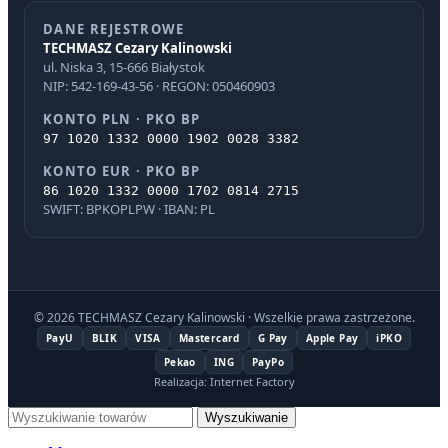
DANE REJESTROWE
TECHMASZ Cezary Kalinowski
ul. Niska 3, 15-666 Białystok
NIP: 542-169-43-56 · REGON: 050460903
KONTO PLN · PKO BP
97 1020 1332 0000 1902 0028 3382
KONTO EUR · PKO BP
86 1020 1332 0000 1702 0814 2715
SWIFT: BPKOPLPW · IBAN: PL
© 2026 TECHMASZ Cezary Kalinowski · Wszelkie prawa zastrzeżone.
PayU
BLIK
VISA
Mastercard
G Pay
Apple Pay
iPKO
Pekao
ING
PayPo
Realizacja: Internet Factory
Wyszukiwanie