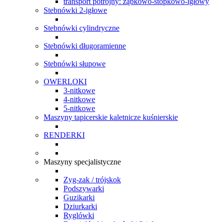
transport potrójny: ząbkowo-stopkowo-igłowy
Stebnówki 2-igłowe
Stebnówki cylindryczne
Stebnówki długoramienne
Stebnówki słupowe
OWERLOKI
3-nitkowe
4-nitkowe
5-nitkowe
Maszyny tapicerskie kaletnicze kuśnierskie
RENDERKI
Maszyny specjalistyczne
Zyg-zak / trójskok
Podszywarki
Guzikarki
Dziurkarki
Ryglówki