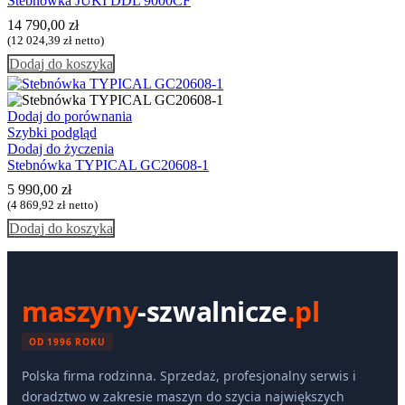
Stebnówka JUKI DDL 9000CF
14 790,00
zł
(
12 024,39
zł
netto)
Dodaj do koszyka
Dodaj do porównania
Szybki podgląd
Dodaj do życzenia
Stebnówka TYPICAL GC20608-1
5 990,00
zł
(
4 869,92
zł
netto)
Dodaj do koszyka
maszyny
-szwalnicze
.pl
OD 1996 ROKU
Polska firma rodzinna. Sprzedaż, profesjonalny serwis i
doradztwo w zakresie maszyn do szycia największych