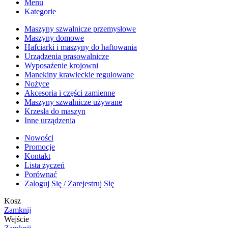
Menu
Kategorie
Maszyny szwalnicze przemysłowe
Maszyny domowe
Hafciarki i maszyny do haftowania
Urządzenia prasowalnicze
Wyposażenie krojowni
Manekiny krawieckie regulowane
Nożyce
Akcesoria i części zamienne
Maszyny szwalnicze używane
Krzesła do maszyn
Inne urządzenia
Nowości
Promocje
Kontakt
Lista życzeń
Porównać
Zaloguj Się / Zarejestruj Się
Kosz
Zamknij
Wejście