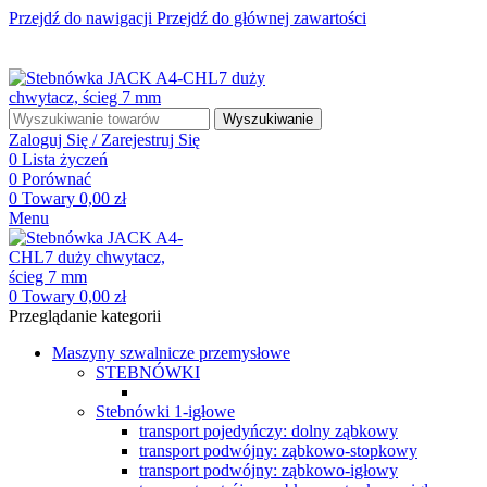
Przejdź do nawigacji
Przejdź do głównej zawartości
☎ +48 85 653 93 55
✉ biuro@maszyny-szwalnicze.pl
+48 85 653 93 55
biuro@maszyny-szwalnicze.pl
Wyszukiwanie
Zaloguj Się / Zarejestruj Się
0
Lista życzeń
0
Porównać
0
Towary
0,00
zł
Menu
0
Towary
0,00
zł
Przeglądanie kategorii
Maszyny szwalnicze przemysłowe
STEBNÓWKI
Stebnówki 1-igłowe
transport pojedyńczy: dolny ząbkowy
transport podwójny: ząbkowo-stopkowy
transport podwójny: ząbkowo-igłowy