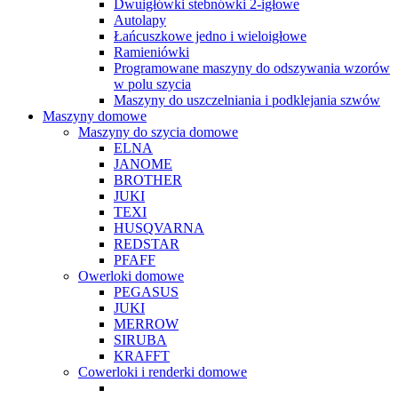
Dwuigłówki stebnówki 2-igłowe
Autolapy
Łańcuszkowe jedno i wieloigłowe
Ramieniówki
Programowane maszyny do odszywania wzorów
w polu szycia
Maszyny do uszczelniania i podklejania szwów
Maszyny domowe
Maszyny do szycia domowe
ELNA
JANOME
BROTHER
JUKI
TEXI
HUSQVARNA
REDSTAR
PFAFF
Owerloki domowe
PEGASUS
JUKI
MERROW
SIRUBA
KRAFFT
Cowerloki i renderki domowe