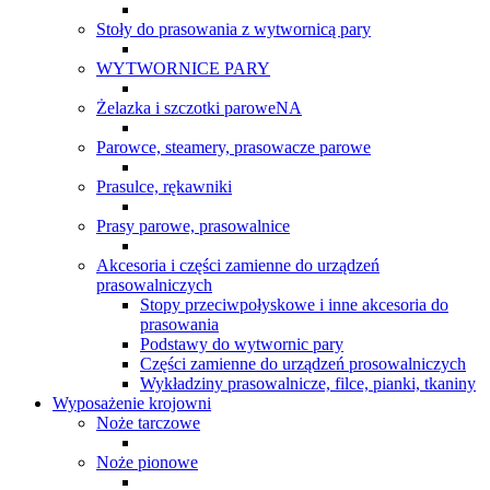
Stoły do prasowania z wytwornicą pary
WYTWORNICE PARY
Żelazka i szczotki paroweNA
Parowce, steamery, prasowacze parowe
Prasulce, rękawniki
Prasy parowe, prasowalnice
Akcesoria i części zamienne do urządzeń
prasowalniczych
Stopy przeciwpołyskowe i inne akcesoria do
prasowania
Podstawy do wytwornic pary
Części zamienne do urządzeń prosowalniczych
Wykładziny prasowalnicze, filce, pianki, tkaniny
Wyposażenie krojowni
Noże tarczowe
Noże pionowe