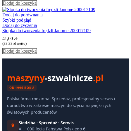
Dodaj do koszyka
Dodaj do porównania
Szybki podgląd
Dodaj do życzenia
Stopka do tworzenia frędzli Janome 200017109
41,00
zł
(
33,33
zł
netto)
Dodaj do koszyka
maszyny
-szwalnicze
.pl
OD 1996 ROKU
Polska firma rodzinna. Sprzedaż, profesjonalny serwis i
doradztwo w zakresie maszyn do szycia największych
światowych producentów.
Siedziba · Sprzedaż · Serwis
Al. 1000-lecia Państwa Polskiego 6