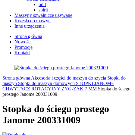
odif
spirit
Maszyny szwalnicze używane
Krzesła do maszyn
Inne urządzenia
Strona główna
Nowości
Promocje
Kontakt
Strona główna
Akcesoria i części do maszyn do szycia
Stopki do
maszyn
Stopki do maszyn domowych
STOPKI JANOME
CHWYTACZ ROTACYJNY ZYG-ZAK 7 MM
Stopka do ściegu
prostego Janome 200331009
Stopka do ściegu prostego
Janome 200331009