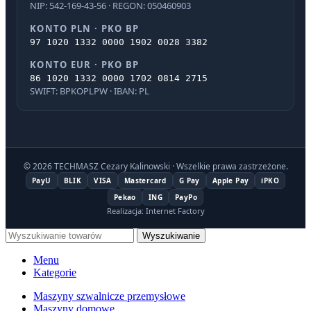
NIP: 542-169-43-56 · REGON: 050460903
KONTO PLN · PKO BP
97 1020 1332 0000 1902 0028 3382
KONTO EUR · PKO BP
86 1020 1332 0000 1702 0814 2715
SWIFT: BPKOPLPW · IBAN: PL
© 2026 TECHMASZ Cezary Kalinowski · Wszelkie prawa zastrzeżone.
PayU
BLIK
VISA
Mastercard
G Pay
Apple Pay
iPKO
Pekao
ING
PayPo
Realizacja: Internet Factory
Wyszukiwanie
Menu
Kategorie
Maszyny szwalnicze przemysłowe
Maszyny domowe