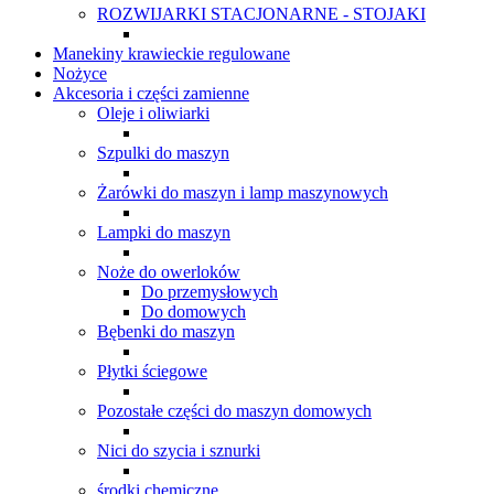
ROZWIJARKI STACJONARNE - STOJAKI
Manekiny krawieckie regulowane
Nożyce
Akcesoria i części zamienne
Oleje i oliwiarki
Szpulki do maszyn
Żarówki do maszyn i lamp maszynowych
Lampki do maszyn
Noże do owerloków
Do przemysłowych
Do domowych
Bębenki do maszyn
Płytki ściegowe
Pozostałe części do maszyn domowych
Nici do szycia i sznurki
środki chemiczne