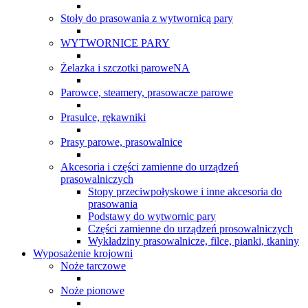
Stoły do prasowania z wytwornicą pary
WYTWORNICE PARY
Żelazka i szczotki paroweNA
Parowce, steamery, prasowacze parowe
Prasulce, rękawniki
Prasy parowe, prasowalnice
Akcesoria i części zamienne do urządzeń
prasowalniczych
Stopy przeciwpołyskowe i inne akcesoria do
prasowania
Podstawy do wytwornic pary
Części zamienne do urządzeń prosowalniczych
Wykładziny prasowalnicze, filce, pianki, tkaniny
Wyposażenie krojowni
Noże tarczowe
Noże pionowe