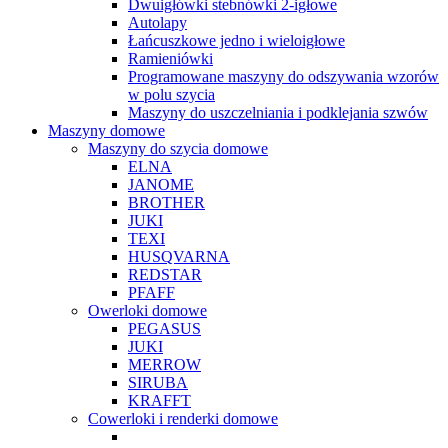
Dwuigłówki stebnówki 2-igłowe
Autolapy
Łańcuszkowe jedno i wieloigłowe
Ramieniówki
Programowane maszyny do odszywania wzorów
w polu szycia
Maszyny do uszczelniania i podklejania szwów
Maszyny domowe
Maszyny do szycia domowe
ELNA
JANOME
BROTHER
JUKI
TEXI
HUSQVARNA
REDSTAR
PFAFF
Owerloki domowe
PEGASUS
JUKI
MERROW
SIRUBA
KRAFFT
Cowerloki i renderki domowe