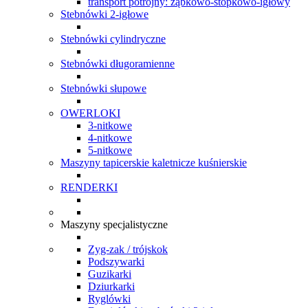
transport potrójny: ząbkowo-stopkowo-igłowy
Stebnówki 2-igłowe
Stebnówki cylindryczne
Stebnówki długoramienne
Stebnówki słupowe
OWERLOKI
3-nitkowe
4-nitkowe
5-nitkowe
Maszyny tapicerskie kaletnicze kuśnierskie
RENDERKI
Maszyny specjalistyczne
Zyg-zak / trójskok
Podszywarki
Guzikarki
Dziurkarki
Ryglówki