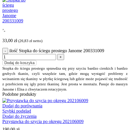
’-
33,00
zł
(
26,83
zł
netto)
ilość Stopka do ściegu prostego Janome 200331009
Dodaj do koszyka
Stopka do ściegu prostego sprawdza się przy szyciu bardzo cienkich i bardzo
grubych tkanin, czyli wszędzie tam, gdzie mogą wystąpić problemy z
wcinaniem się tkaniny w płytkę ściegową lub gdzie może pojawić się trudność
z przebiciem się igły przez tkaninę. Jest prosta w montażu.
Pasuje do maszyn
Janome i Elna z chwytaczem rotacyjnym.
Podobne produkty
Dodaj do porównania
Szybki podgląd
Dodaj do życzenia
Przystawka do szycia po okręgu 202106009
190,00
zł