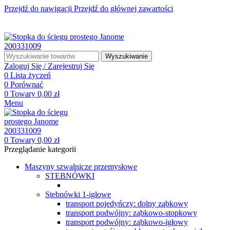
Przejdź do nawigacji
Przejdź do głównej zawartości
☎ +48 85 653 93 55
✉ biuro@maszyny-szwalnicze.pl
+48 85 653 93 55
biuro@maszyny-szwalnicze.pl
Wyszukiwanie
Zaloguj Się / Zarejestruj Się
0
Lista życzeń
0
Porównać
0
Towary
0,00
zł
Menu
0
Towary
0,00
zł
Przeglądanie kategorii
Maszyny szwalnicze przemysłowe
STEBNÓWKI
Stebnówki 1-igłowe
transport pojedyńczy: dolny ząbkowy
transport podwójny: ząbkowo-stopkowy
transport podwójny: ząbkowo-igłowy