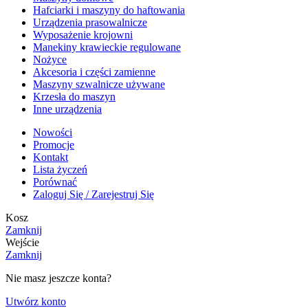
Hafciarki i maszyny do haftowania
Urządzenia prasowalnicze
Wyposażenie krojowni
Manekiny krawieckie regulowane
Nożyce
Akcesoria i części zamienne
Maszyny szwalnicze używane
Krzesła do maszyn
Inne urządzenia
Nowości
Promocje
Kontakt
Lista życzeń
Porównać
Zaloguj Się / Zarejestruj Się
Kosz
Zamknij
Wejście
Zamknij
Nie masz jeszcze konta?
Utwórz konto