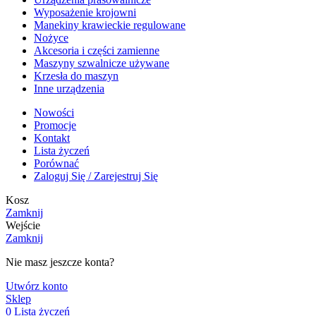
Wyposażenie krojowni
Manekiny krawieckie regulowane
Nożyce
Akcesoria i części zamienne
Maszyny szwalnicze używane
Krzesła do maszyn
Inne urządzenia
Nowości
Promocje
Kontakt
Lista życzeń
Porównać
Zaloguj Się / Zarejestruj Się
Kosz
Zamknij
Wejście
Zamknij
Nie masz jeszcze konta?
Utwórz konto
Sklep
0
Lista życzeń