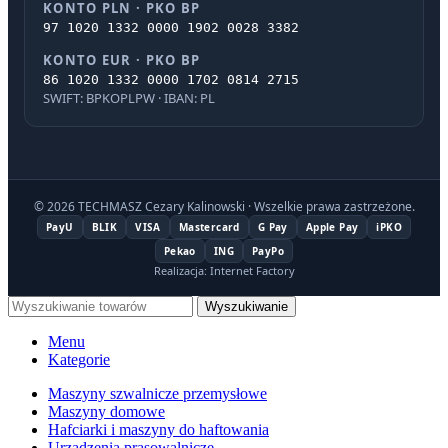
KONTO PLN · PKO BP
97 1020 1332 0000 1902 0028 3382
KONTO EUR · PKO BP
86 1020 1332 0000 1702 0814 2715
SWIFT: BPKOPLPW · IBAN: PL
© 2026 TECHMASZ Cezary Kalinowski · Wszelkie prawa zastrzeżone.
PayU
BLIK
VISA
Mastercard
G Pay
Apple Pay
iPKO
Pekao
ING
PayPo
Realizacja: Internet Factory
Wyszukiwanie
Menu
Kategorie
Maszyny szwalnicze przemysłowe
Maszyny domowe
Hafciarki i maszyny do haftowania
Urządzenia prasowalnicze