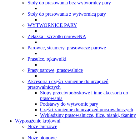
Stoły do prasowania bez wytwornicy pary
Stoły do prasowania z wytwornicą pary
WYTWORNICE PARY
Żelazka i szczotki paroweNA
Parowce, steamery, prasowacze parowe
Prasulce, rękawniki
Prasy parowe, prasowalnice
Akcesoria i części zamienne do urządzeń
prasowalniczych
Stopy przeciwpołyskowe i inne akcesoria do
prasowania
Podstawy do wytwornic pary
Części zamienne do urządzeń prosowalniczych
Wykładziny prasowalnicze, filce, pianki, tkaniny
Wyposażenie krojowni
Noże tarczowe
Noże pionowe