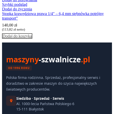
Szybki podgląd
Dodaj do życzenia
Stopka krawędziowa prawa 1/4″ – 6,4 mm stębnówka potrójny
transport”
140,00
zł
(
113,82
zł
netto)
Dodaj do koszyka
maszyny
-szwalnicze
.pl
OD 1996 ROKU
Polska firma rodzinna. Sprzedaż, profesjonalny serwis i
doradztwo w zakresie maszyn do szycia największych
światowych producentów.
Siedziba · Sprzedaż · Serwis
Al. 1000-lecia Państwa Polskiego 6
15-111 Białystok