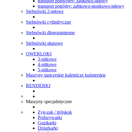
transport podwójny: ząbkowo-igłowy
transport potrójny: ząbkowo-stopkowo-igłowy
Stebnówki 2-igłowe
Stebnówki cylindryczne
Stebnówki długoramienne
Stebnówki słupowe
OWERLOKI
3-nitkowe
4-nitkowe
5-nitkowe
Maszyny tapicerskie kaletnicze kuśnierskie
RENDERKI
Maszyny specjalistyczne
Zyg-zak / trójskok
Podszywarki
Guzikarki
Dziurkarki