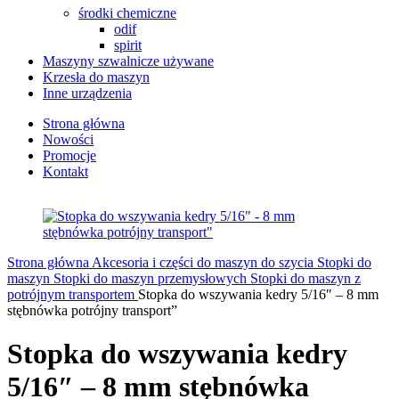
środki chemiczne
odif
spirit
Maszyny szwalnicze używane
Krzesła do maszyn
Inne urządzenia
Strona główna
Nowości
Promocje
Kontakt
Strona główna
Akcesoria i części do maszyn do szycia
Stopki do
maszyn
Stopki do maszyn przemysłowych
Stopki do maszyn z
potrójnym transportem
Stopka do wszywania kedry 5/16″ – 8 mm
stębnówka potrójny transport”
Stopka do wszywania kedry
5/16″ – 8 mm stębnówka