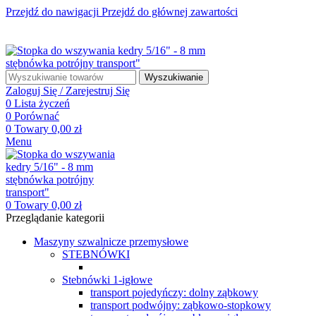
Przejdź do nawigacji
Przejdź do głównej zawartości
☎ +48 85 653 93 55
✉ biuro@maszyny-szwalnicze.pl
+48 85 653 93 55
biuro@maszyny-szwalnicze.pl
Wyszukiwanie
Zaloguj Się / Zarejestruj Się
0
Lista życzeń
0
Porównać
0
Towary
0,00
zł
Menu
0
Towary
0,00
zł
Przeglądanie kategorii
Maszyny szwalnicze przemysłowe
STEBNÓWKI
Stebnówki 1-igłowe
transport pojedyńczy: dolny ząbkowy
transport podwójny: ząbkowo-stopkowy