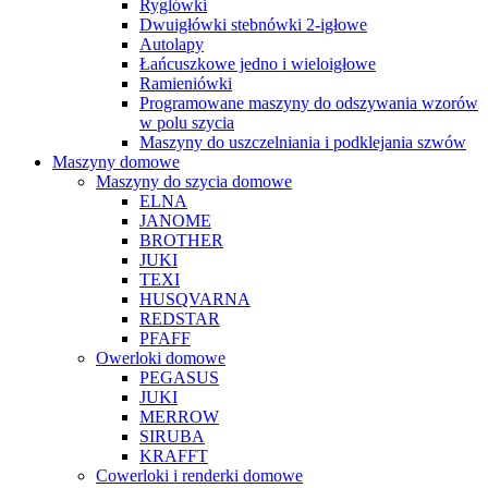
Ryglówki
Dwuigłówki stebnówki 2-igłowe
Autolapy
Łańcuszkowe jedno i wieloigłowe
Ramieniówki
Programowane maszyny do odszywania wzorów
w polu szycia
Maszyny do uszczelniania i podklejania szwów
Maszyny domowe
Maszyny do szycia domowe
ELNA
JANOME
BROTHER
JUKI
TEXI
HUSQVARNA
REDSTAR
PFAFF
Owerloki domowe
PEGASUS
JUKI
MERROW
SIRUBA
KRAFFT
Cowerloki i renderki domowe