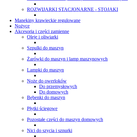
ROZWIJARKI STACJONARNE - STOJAKI
Manekiny krawieckie regulowane
Nożyce
Akcesoria i części zamienne
Oleje i oliwiarki
Szpulki do maszyn
Żarówki do maszyn i lamp maszynowych
Lampki do maszyn
Noże do owerloków
Do przemysłowych
Do domowych
Bębenki do maszyn
Płytki ściegowe
Pozostałe części do maszyn domowych
Nici do szycia i sznurki