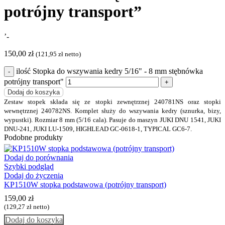
potrójny transport”
’-
150,00
zł
(
121,95
zł
netto)
ilość Stopka do wszywania kedry 5/16" - 8 mm stębnówka
potrójny transport"
Dodaj do koszyka
Zestaw stopek składa się ze stopki zewnętrznej 240781NS oraz stopki
wewnętrznej 240782NS. Komplet służy do wszywania kedry (sznurka, bizy,
wypustki). Rozmiar 8 mm (5/16 cala). Pasuje do maszyn JUKI DNU 1541, JUKI
DNU-241, JUKI LU-1509, HIGHLEAD GC-0618-1, TYPICAL GC6-7.
Podobne produkty
Dodaj do porównania
Szybki podgląd
Dodaj do życzenia
KP1510W stopka podstawowa (potrójny transport)
159,00
zł
(
129,27
zł
netto)
Dodaj do koszyka