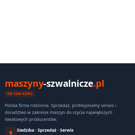
maszyny
-szwalnicze
.pl
OD 1996 ROKU
Polska firma rodzinna. Sprzedaż, profesjonalny serwis i
doradztwo w zakresie maszyn do szycia największych
światowych producentów.
Siedziba · Sprzedaż · Serwis