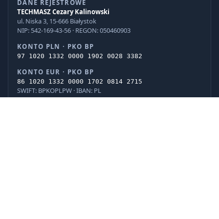
DANE REJESTROWE
TECHMASZ Cezary Kalinowski
ul. Niska 3, 15-666 Białystok
NIP: 542-169-43-56 · REGON: 050460903
KONTO PLN · PKO BP
97 1020 1332 0000 1902 0028 3382
KONTO EUR · PKO BP
86 1020 1332 0000 1702 0814 2715
SWIFT: BPKOPLPW · IBAN: PL
© 2026 TECHMASZ Cezary Kalinowski · Wszelkie prawa zastrzeżone.
PayU
BLIK
VISA
Mastercard
G Pay
Apple Pay
iPKO
Pekao
ING
PayPo
Realizacja: Internet Factory
Sklep
0
Lista życzeń