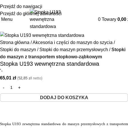
+48 85 653 93 55
biuro@maszyny-szwalnicze.pl
Przejdź do nawigacji
Przejdź do głównej zawartości
Menu
0
Towary
0,00
Strona główna
Akcesoria i części do maszyn do szycia
Stopki do maszyn
Stopki do maszyn przemysłowych
Stopki
do maszyn z transportem stopkowo-ząbkowym
Stopka U193 wewnętrzna standardowa
’-
65,01
zł
(
52,85
zł
netto)
DODAJ DO KOSZYKA
Stopka U193 zewnętrzna standardowa do maszyn przemysłowych z transportem