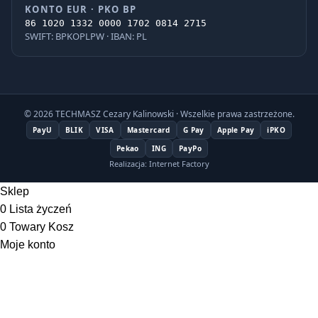
KONTO EUR · PKO BP
86 1020 1332 0000 1702 0814 2715
SWIFT: BPKOPLPW · IBAN: PL
© 2026 TECHMASZ Cezary Kalinowski · Wszelkie prawa zastrzeżone.
PayU
BLIK
VISA
Mastercard
G Pay
Apple Pay
iPKO
Pekao
ING
PayPo
Realizacja: Internet Factory
Sklep
0
Lista życzeń
0
Towary
Kosz
Moje konto