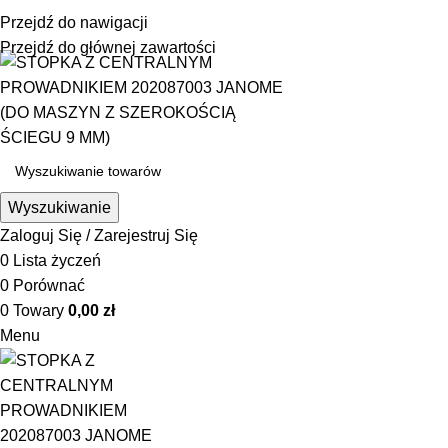
☎ +48 85 653 93 55
✉ biuro@maszyny-szwalnicze.pl
Przejdź do nawigacji
+48 85 653 93 55
biuro@maszyny-szwalnicze.pl
Przejdź do głównej zawartości
Wyszukiwanie
Zaloguj Się / Zarejestruj Się
0
Lista życzeń
0
Porównać
0
Towary
0,00
zł
Menu