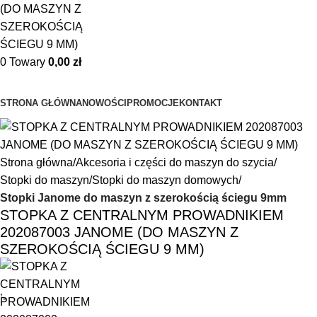
0
Towary
0,00
zł
Przeglądanie kategorii
STRONA GŁÓWNA
NOWOŚCI
PROMOCJE
KONTAKT
Strona główna
Akcesoria i części do maszyn do szycia
Stopki do maszyn
Stopki do maszyn domowych
Stopki Janome do maszyn z szerokością ściegu 9mm
STOPKA Z CENTRALNYM PROWADNIKIEM
202087003 JANOME (DO MASZYN Z
SZEROKOŚCIĄ ŚCIEGU 9 MM)
’-