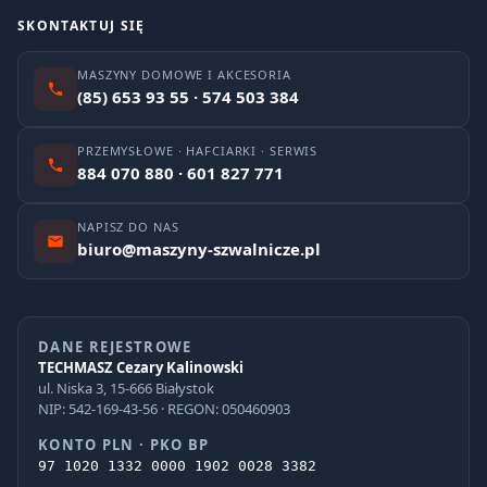
SKONTAKTUJ SIĘ
MASZYNY DOMOWE I AKCESORIA
(85) 653 93 55 · 574 503 384
PRZEMYSŁOWE · HAFCIARKI · SERWIS
884 070 880 · 601 827 771
NAPISZ DO NAS
biuro@maszyny-szwalnicze.pl
DANE REJESTROWE
TECHMASZ Cezary Kalinowski
ul. Niska 3, 15-666 Białystok
NIP: 542-169-43-56 · REGON: 050460903
KONTO PLN · PKO BP
97 1020 1332 0000 1902 0028 3382