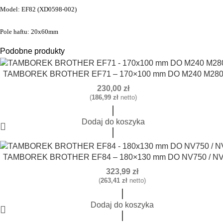
Model: EF82 (XD0598-002)
Pole haftu: 20x60mm
Podobne produkty
TAMBOREK BROTHER EF71 – 170×100 mm DO M240 M28
230,00
zł
(
186,99
zł
netto)
Dodaj do koszyka
TAMBOREK BROTHER EF84 – 180×130 mm DO NV750 / N
323,99
zł
(
263,41
zł
netto)
Dodaj do koszyka