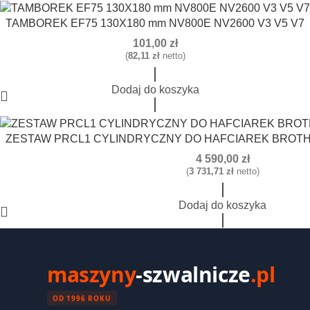
TAMBOREK EF75 130X180 mm NV800E NV2600 V3 V5 V7
101,00
zł
(
82,11
zł
netto)
Dodaj do koszyka
ZESTAW PRCL1 CYLINDRYCZNY DO HAFCIAREK BROTHER
4 590,00
zł
(
3 731,71
zł
netto)
Dodaj do koszyka
maszyny
-szwalnicze
.pl
OD 1996 ROKU