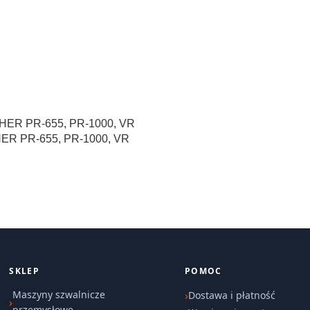
 PR-655, PR-1000, VR
SKLEP
POMOC
Maszyny szwalnicze
Dostawa i płatność
przemysłowe