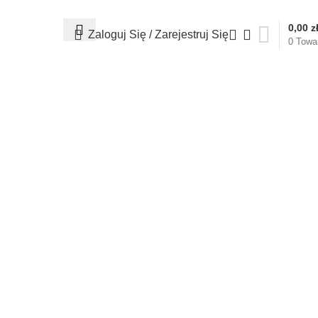
☎ +48 85 653 93 55
✉ biuro@maszyny-szwalnicze.pl
0,00
z
Zaloguj Się / Zarejestruj Się
0
Towa