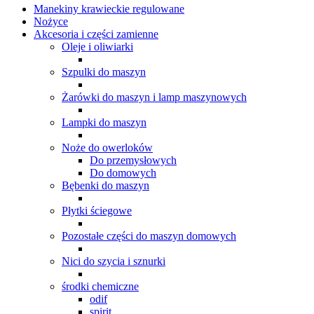
Manekiny krawieckie regulowane
Nożyce
Akcesoria i części zamienne
Oleje i oliwiarki
Szpulki do maszyn
Żarówki do maszyn i lamp maszynowych
Lampki do maszyn
Noże do owerloków
Do przemysłowych
Do domowych
Bębenki do maszyn
Płytki ściegowe
Pozostałe części do maszyn domowych
Nici do szycia i sznurki
środki chemiczne
odif
spirit