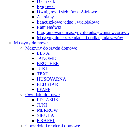
Dziurkarki
Ryglówki
Dwuigłówki stebnówki 2-igłowe
Autolapy
Łańcuszkowe jedno i wieloigłowe
Ramieniówki
Programowane maszyny do odszywania wzorów w
Maszyny do uszczelniania i podklejania szwów
Maszyny domowe
Maszyny do szycia domowe
ELNA
JANOME
BROTHER
JUKI
TEXI
HUSQVARNA
REDSTAR
PFAFF
Owerloki domowe
PEGASUS
JUKI
MERROW
SIRUBA
KRAFFT
Cowerloki i renderki domowe