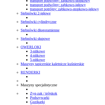
transport podwójny: ząbkowo-stopkowy
transport podwójny: ząbkowo-igłowy
transport potrójny: ząbkowo-stopkowo-igłowy
Stebnówki 2-igłowe
Stebnówki cylindryczne
Stebnówki długoramienne
Stebnówki słupowe
OWERLOKI
3-nitkowe
4-nitkowe
5-nitkowe
Maszyny tapicerskie kaletnicze kuśnierskie
RENDERKI
Maszyny specjalistyczne
Zyg-zak / trójskok
Podszywarki
Guzikarki