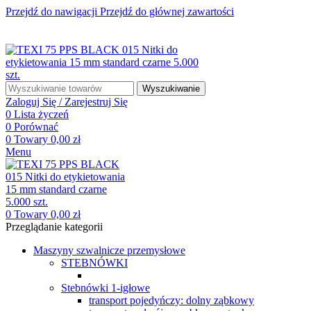
Przejdź do nawigacji
Przejdź do głównej zawartości
☎ +48 85 653 93 55
✉ biuro@maszyny-szwalnicze.pl
+48 85 653 93 55
biuro@maszyny-szwalnicze.pl
Wyszukiwanie
Zaloguj Się / Zarejestruj Się
0
Lista życzeń
0
Porównać
0
Towary
0,00
zł
Menu
0
Towary
0,00
zł
Przeglądanie kategorii
Maszyny szwalnicze przemysłowe
STEBNÓWKI
Stebnówki 1-igłowe
transport pojedyńczy: dolny ząbkowy