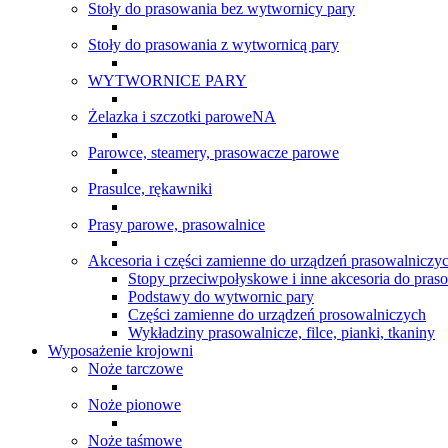
Stoły do prasowania bez wytwornicy pary
Stoły do prasowania z wytwornicą pary
WYTWORNICE PARY
Żelazka i szczotki paroweNA
Parowce, steamery, prasowacze parowe
Prasulce, rękawniki
Prasy parowe, prasowalnice
Akcesoria i części zamienne do urządzeń prasowalniczy
Stopy przeciwpołyskowe i inne akcesoria do pras
Podstawy do wytwornic pary
Części zamienne do urządzeń prosowalniczych
Wykładziny prasowalnicze, filce, pianki, tkaniny
Wyposażenie krojowni
Noże tarczowe
Noże pionowe
Noże taśmowe