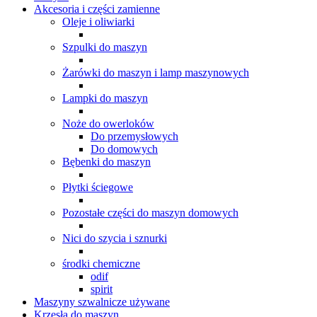
Akcesoria i części zamienne
Oleje i oliwiarki
Szpulki do maszyn
Żarówki do maszyn i lamp maszynowych
Lampki do maszyn
Noże do owerloków
Do przemysłowych
Do domowych
Bębenki do maszyn
Płytki ściegowe
Pozostałe części do maszyn domowych
Nici do szycia i sznurki
środki chemiczne
odif
spirit
Maszyny szwalnicze używane
Krzesła do maszyn