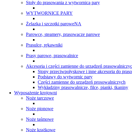
Stoły do prasowania z wytwornicą pary
WYTWORNICE PARY
Żelazka i szczotki paroweNA
Parowce, steamery, prasowacze parowe
Prasulce, rękawniki
Prasy parowe, prasowalnice
Akcesoria i części zamienne do urządzeń prasowalniczy
Stopy przeciwpołyskowe i inne akcesoria do pras
Podstawy do wytwornic pary
Części zamienne do urządzeń prosowalniczych
Wykładziny prasowalnicze, filce, pianki, tkaniny
Wyposażenie krojowni
Noże tarczowe
Noże pionowe
Noże taśmowe
Noże krążkowe