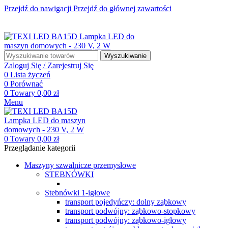
Przejdź do nawigacji
Przejdź do głównej zawartości
☎ +48 85 653 93 55
✉ biuro@maszyny-szwalnicze.pl
+48 85 653 93 55
biuro@maszyny-szwalnicze.pl
Wyszukiwanie
Zaloguj Się / Zarejestruj Się
0
Lista życzeń
0
Porównać
0
Towary
0,00
zł
Menu
0
Towary
0,00
zł
Przeglądanie kategorii
Maszyny szwalnicze przemysłowe
STEBNÓWKI
Stebnówki 1-igłowe
transport pojedyńczy: dolny ząbkowy
transport podwójny: ząbkowo-stopkowy
transport podwójny: ząbkowo-igłowy