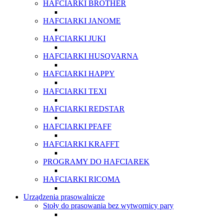
HAFCIARKI BROTHER
HAFCIARKI JANOME
HAFCIARKI JUKI
HAFCIARKI HUSQVARNA
HAFCIARKI HAPPY
HAFCIARKI TEXI
HAFCIARKI REDSTAR
HAFCIARKI PFAFF
HAFCIARKI KRAFFT
PROGRAMY DO HAFCIAREK
HAFCIARKI RICOMA
Urządzenia prasowalnicze
Stoły do prasowania bez wytwornicy pary