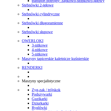
transport potrójny: ząbkowo-stopkowo-igłowy
Stebnówki 2-igłowe
Stebnówki cylindryczne
Stebnówki długoramienne
Stebnówki słupowe
OWERLOKI
3-nitkowe
4-nitkowe
5-nitkowe
Maszyny tapicerskie kaletnicze kuśnierskie
RENDERKI
Maszyny specjalistyczne
Zyg-zak / trójskok
Podszywarki
Guzikarki
Dziurkarki
Ryglówki