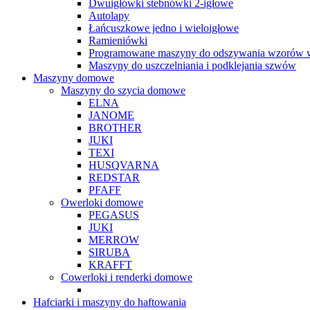
Dwuigłówki stebnówki 2-igłowe
Autolapy
Łańcuszkowe jedno i wieloigłowe
Ramieniówki
Programowane maszyny do odszywania wzorów w
Maszyny do uszczelniania i podklejania szwów
Maszyny domowe
Maszyny do szycia domowe
ELNA
JANOME
BROTHER
JUKI
TEXI
HUSQVARNA
REDSTAR
PFAFF
Owerloki domowe
PEGASUS
JUKI
MERROW
SIRUBA
KRAFFT
Cowerloki i renderki domowe
Hafciarki i maszyny do haftowania