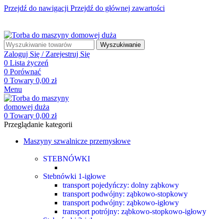
Przejdź do nawigacji
Przejdź do głównej zawartości
☎ +48 85 653 93 55
✉ biuro@maszyny-szwalnicze.pl
+48 85 653 93 55
biuro@maszyny-szwalnicze.pl
Wyszukiwanie
Zaloguj Się / Zarejestruj Się
0
Lista życzeń
0
Porównać
0
Towary
0,00
zł
Menu
0
Towary
0,00
zł
Przeglądanie kategorii
Maszyny szwalnicze przemysłowe
STEBNÓWKI
Stebnówki 1-igłowe
transport pojedyńczy: dolny ząbkowy
transport podwójny: ząbkowo-stopkowy
transport podwójny: ząbkowo-igłowy
transport potrójny: ząbkowo-stopkowo-igłowy