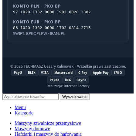
KONTO PLN · PKO BP
97 1020 1332 0000 1902 0028 3382
KONTO EUR · PKO BP
86 1020 1332 0000 1702 0814 2715
SWIFT: BPKOPLPW · IBAN: PL
© 2026 TECHMASZ Cezary Kalinowski · Wszelkie prawa zastrzeżone.
PayU
BLIK
VISA
Mastercard
G Pay
Apple Pay
iPKO
Pekao
ING
PayPo
Realizacja: Internet Factory
Wyszukiwanie
Menu
Kategorie
Maszyny szwalnicze przemysłowe
Maszyny domowe
Hafciarki i maszyny do haftowania