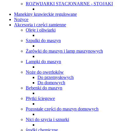
ROZWIJARKI STACJONARNE - STOJAKI
Manekiny krawieckie regulowane
Nożyce
Akcesoria i części zamienne
Oleje i oliwiarki
Szpulki do maszyn
Żarówki do maszyn i lamp maszynowych
Lampki do maszyn
Noże do owerloków
Do przemysłowych
Do domowych
Bębenki do maszyn
Płytki ściegowe
Pozostałe części do maszyn domowych
Nici do szycia i sznurki
środki chemiczne