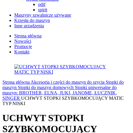
odif
spirit
Maszyny szwalnicze używane
Krzesła do maszyn
Inne urządzenia
Strona główna
Nowości
Promocje
Kontakt
Strona główna
Akcesoria i części do maszyn do szycia
Stopki do
maszyn
Stopki do maszyn domowych
Stopki uniwersalne do
maszyn: BROTHER, ELNA, JUKI, JANOME, ŁUCZNIK,
SINGER
UCHWYT STOPKI SZYBKOMOCUJĄCY MATIC
TYP NISKI
UCHWYT STOPKI
SZYBKOMOCUJĄCY