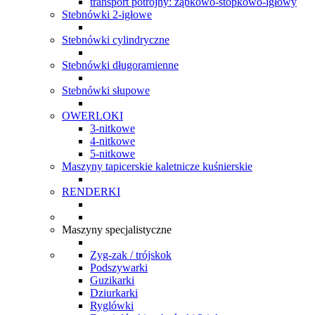
transport potrójny: ząbkowo-stopkowo-igłowy
Stebnówki 2-igłowe
Stebnówki cylindryczne
Stebnówki długoramienne
Stebnówki słupowe
OWERLOKI
3-nitkowe
4-nitkowe
5-nitkowe
Maszyny tapicerskie kaletnicze kuśnierskie
RENDERKI
Maszyny specjalistyczne
Zyg-zak / trójskok
Podszywarki
Guzikarki
Dziurkarki
Ryglówki