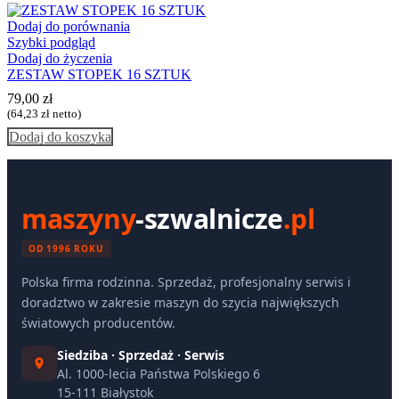
Dodaj do porównania
Szybki podgląd
Dodaj do życzenia
ZESTAW STOPEK 16 SZTUK
79,00
zł
(
64,23
zł
netto)
Dodaj do koszyka
maszyny
-szwalnicze
.pl
OD 1996 ROKU
Polska firma rodzinna. Sprzedaż, profesjonalny serwis i
doradztwo w zakresie maszyn do szycia największych
światowych producentów.
Siedziba · Sprzedaż · Serwis
Al. 1000-lecia Państwa Polskiego 6
15-111 Białystok