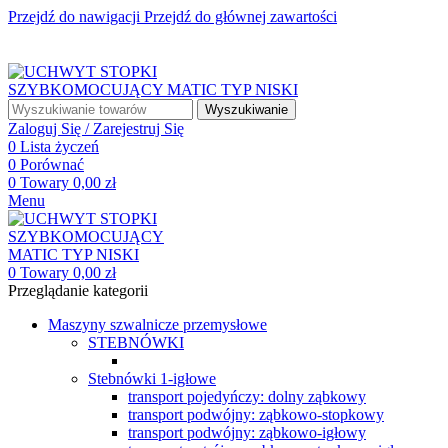
Przejdź do nawigacji
Przejdź do głównej zawartości
☎ +48 85 653 93 55
✉ biuro@maszyny-szwalnicze.pl
+48 85 653 93 55
biuro@maszyny-szwalnicze.pl
Wyszukiwanie
Zaloguj Się / Zarejestruj Się
0
Lista życzeń
0
Porównać
0
Towary
0,00
zł
Menu
0
Towary
0,00
zł
Przeglądanie kategorii
Maszyny szwalnicze przemysłowe
STEBNÓWKI
Stebnówki 1-igłowe
transport pojedyńczy: dolny ząbkowy
transport podwójny: ząbkowo-stopkowy
transport podwójny: ząbkowo-igłowy