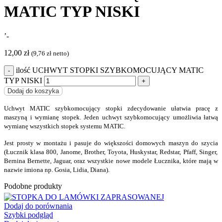
MATIC TYP NISKI
’-
12,00
zł
(
9,76
zł
netto)
ilość UCHWYT STOPKI SZYBKOMOCUJĄCY MATIC
TYP NISKI
Dodaj do koszyka
Uchwyt MATIC szybkomocujący stopki zdecydowanie ułatwia pracę z
maszyną i wymianę stopek. Jeden uchwyt szybkomocujący umożliwia łatwą
wymianę wszystkich stopek systemu MATIC.
Jest prosty w montażu i pasuje do większości domowych maszyn do szycia
(Łucznik klasa 800, Janome, Brother, Toyota, Huskystar, Redstar, Pfaff, Singer,
Bernina Bernette, Jaguar, oraz wszystkie nowe modele Łucznika, które mają w
nazwie imiona np. Gosia, Lidia, Diana).
Podobne produkty
Dodaj do porównania
Szybki podgląd