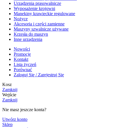
Urządzenia prasowalnicze
Wyposażenie krojowni
Manekiny krawieckie regulowane
Nożyce
Akcesoria i części zamienne
Maszyny szwalnicze używane
Krzesła do maszyn
Inne urządzenia
Nowości
Promocje
Kontakt
Lista życzeń
Porównać
Zaloguj Się / Zarejestruj Się
Kosz
Zamknij
Wejście
Zamknij
Nie masz jeszcze konta?
Utwórz konto
Sklep