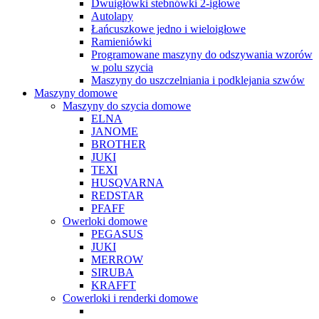
Dwuigłówki stebnówki 2-igłowe
Autolapy
Łańcuszkowe jedno i wieloigłowe
Ramieniówki
Programowane maszyny do odszywania wzorów
w polu szycia
Maszyny do uszczelniania i podklejania szwów
Maszyny domowe
Maszyny do szycia domowe
ELNA
JANOME
BROTHER
JUKI
TEXI
HUSQVARNA
REDSTAR
PFAFF
Owerloki domowe
PEGASUS
JUKI
MERROW
SIRUBA
KRAFFT
Cowerloki i renderki domowe