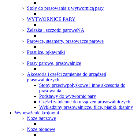
Stoły do prasowania z wytwornicą pary
WYTWORNICE PARY
Żelazka i szczotki paroweNA
Parowce, steamery, prasowacze parowe
Prasulce, rękawniki
Prasy parowe, prasowalnice
Akcesoria i części zamienne do urządzeń
prasowalniczych
Stopy przeciwpołyskowe i inne akcesoria do
prasowania
Podstawy do wytwornic pary
Części zamienne do urządzeń prosowalniczych
Wykładziny prasowalnicze, filce, pianki, tkaniny
Wyposażenie krojowni
Noże tarczowe
Noże pionowe