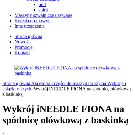
odif
spirit
Maszyny szwalnicze używane
Krzesła do maszyn
Inne urządzenia
Strona główna
Nowości
Promocje
Kontakt
Strona główna
Akcesoria i części do maszyn do szycia
Wykroje i
książki o szyciu
Wykrój iNEEDLE FIONA na spódnicę ołówkową
z baskinką
Wykrój iNEEDLE FIONA na
spódnicę ołówkową z baskinką
’-