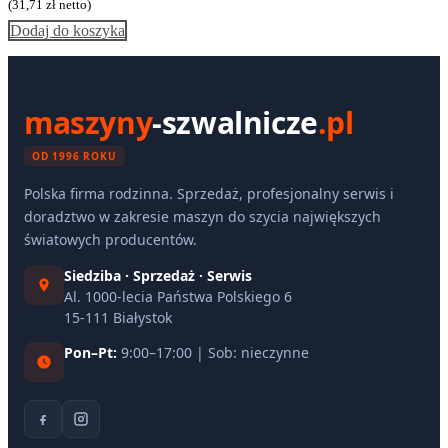
(
31,71
zł
netto)
Dodaj do koszyka
maszyny
-szwalnicze
.pl
OD 1996 ROKU
Polska firma rodzinna. Sprzedaż, profesjonalny serwis i
doradztwo w zakresie maszyn do szycia największych
światowych producentów.
Siedziba · Sprzedaż · Serwis
Al. 1000-lecia Państwa Polskiego 6
15-111 Białystok
Pon–Pt:
9:00–17:00 | Sob: nieczynne