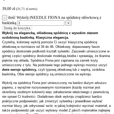
39,00
zł
(
31,71
zł
netto)
ilość Wykrój iNEEDLE FIONA na spódnicę ołówkową z
baskinką
Dodaj do koszyka
Wykrój na elegancką, ołówkową spódnicę z wysokim stanem
ozdobioną baskinką. Klasyczna elegancja.
Czytelny, kolorowy wykrój pomoże Ci uszyć klasyczną spódnicę
ołówkową w rozmiarze od 34 do 46. Ołówkowy, dopasowany fason
spódnicy doskonale podkreśli kształt sylwetki. Zaszewki umieszczone w
górnej części spódnicy doskonale modelują biodra i sprawiają, że tkanina
pięknie się układa. Spódnica Fiona jest zapinana na zamek kryty
umieszczony z tylu. Na podstawie tego jednego wykroju możesz uszyć
dwie wersje spódnicy,
czyli typową ołówkową lub z wąską, ozdobna
baskinką. Obie wersje spódnicy są umieszczone na wykroju.
Wykrój na spódnicę Fiona jest umieszczony na bardzo dużym arkuszu
papieru, z wyraźnie rozrysowanymi rozmiarami (każdy rozmiar jest
określony osobnym kolorem) więc odnalezienie właściwego z pewnością
nie sprawi Ci trudności. Dodatkowo obok wykroju znajdziesz bardzo
praktyczne podpowiedzi; jak zmierzyć sylwetkę i prawidłowo wybrać
rozmiar bluzy, jak odrysować wzór, w jakiej kolejności wycinać materiał, a
także podpowiedzi jak uszyć wybrany model.
Z jakich materiałów najlepiej