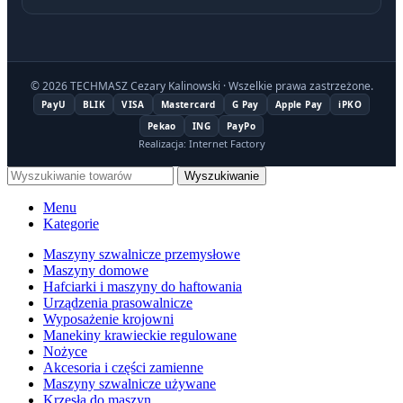
© 2026 TECHMASZ Cezary Kalinowski · Wszelkie prawa zastrzeżone.
PayU
BLIK
VISA
Mastercard
G Pay
Apple Pay
iPKO
Pekao
ING
PayPo
Realizacja: Internet Factory
Wyszukiwanie
Menu
Kategorie
Maszyny szwalnicze przemysłowe
Maszyny domowe
Hafciarki i maszyny do haftowania
Urządzenia prasowalnicze
Wyposażenie krojowni
Manekiny krawieckie regulowane
Nożyce
Akcesoria i części zamienne
Maszyny szwalnicze używane
Krzesła do maszyn