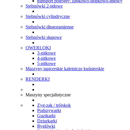
transport potrójny: ząbkowo-stopkowo-igłowy
Stebnówki 2-igłowe
Stebnówki cylindryczne
Stebnówki długoramienne
Stebnówki słupowe
OWERLOKI
3-nitkowe
4-nitkowe
5-nitkowe
Maszyny tapicerskie kaletnicze kuśnierskie
RENDERKI
Maszyny specjalistyczne
Zyg-zak / trójskok
Podszywarki
Guzikarki
Dziurkarki
Ryglówki