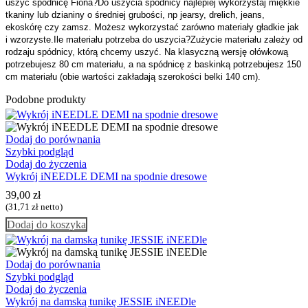
uszyć spódnicę Fiona?
Do uszycia spódnicy najlepiej wykorzystaj miękkie
tkaniny lub dzianiny o średniej grubości, np jearsy, drelich, jeans,
ekoskórę czy zamsz. Możesz wykorzystać zarówno materiały gładkie jak
i wzorzyste.
Ile materiału potrzeba do uszycia?
Zużycie materiału zależy od
rodzaju spódnicy, którą chcemy uszyć. Na klasyczną wersję ołówkową
potrzebujesz 80 cm materiału, a na spódnicę z baskinką potrzebujesz 150
cm materiału (obie wartości zakładają szerokości belki 140 cm).
Podobne produkty
Dodaj do porównania
Szybki podgląd
Dodaj do życzenia
Wykrój iNEEDLE DEMI na spodnie dresowe
39,00
zł
(
31,71
zł
netto)
Dodaj do koszyka
Dodaj do porównania
Szybki podgląd
Dodaj do życzenia
Wykrój na damską tunikę JESSIE iNEEDle