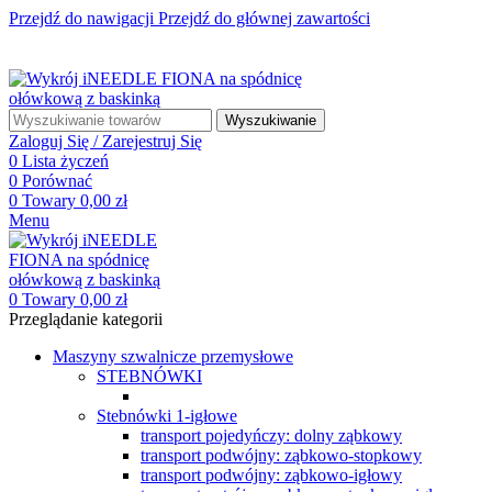
Przejdź do nawigacji
Przejdź do głównej zawartości
☎ +48 85 653 93 55
✉ biuro@maszyny-szwalnicze.pl
+48 85 653 93 55
biuro@maszyny-szwalnicze.pl
Wyszukiwanie
Zaloguj Się / Zarejestruj Się
0
Lista życzeń
0
Porównać
0
Towary
0,00
zł
Menu
0
Towary
0,00
zł
Przeglądanie kategorii
Maszyny szwalnicze przemysłowe
STEBNÓWKI
Stebnówki 1-igłowe
transport pojedyńczy: dolny ząbkowy
transport podwójny: ząbkowo-stopkowy
transport podwójny: ząbkowo-igłowy