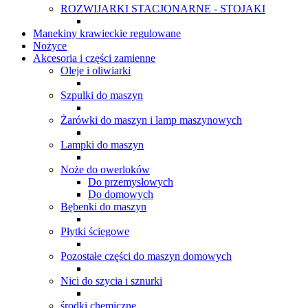
ROZWIJARKI STACJONARNE - STOJAKI
Manekiny krawieckie regulowane
Nożyce
Akcesoria i części zamienne
Oleje i oliwiarki
Szpulki do maszyn
Żarówki do maszyn i lamp maszynowych
Lampki do maszyn
Noże do owerloków
Do przemysłowych
Do domowych
Bębenki do maszyn
Płytki ściegowe
Pozostałe części do maszyn domowych
Nici do szycia i sznurki
środki chemiczne