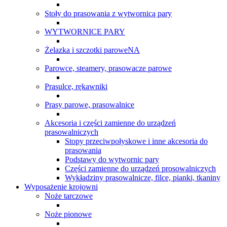
Stoły do prasowania z wytwornicą pary
WYTWORNICE PARY
Żelazka i szczotki paroweNA
Parowce, steamery, prasowacze parowe
Prasulce, rękawniki
Prasy parowe, prasowalnice
Akcesoria i części zamienne do urządzeń
prasowalniczych
Stopy przeciwpołyskowe i inne akcesoria do
prasowania
Podstawy do wytwornic pary
Części zamienne do urządzeń prosowalniczych
Wykładziny prasowalnicze, filce, pianki, tkaniny
Wyposażenie krojowni
Noże tarczowe
Noże pionowe