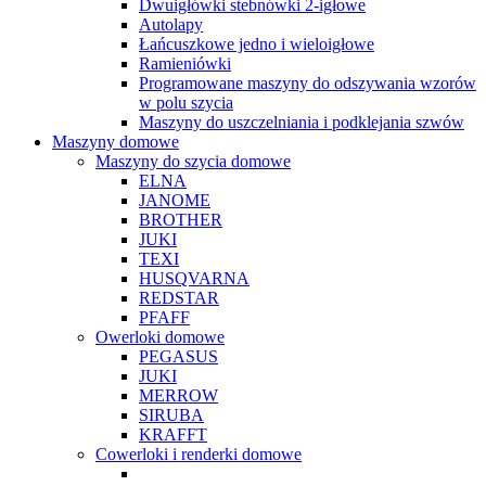
Dwuigłówki stebnówki 2-igłowe
Autolapy
Łańcuszkowe jedno i wieloigłowe
Ramieniówki
Programowane maszyny do odszywania wzorów
w polu szycia
Maszyny do uszczelniania i podklejania szwów
Maszyny domowe
Maszyny do szycia domowe
ELNA
JANOME
BROTHER
JUKI
TEXI
HUSQVARNA
REDSTAR
PFAFF
Owerloki domowe
PEGASUS
JUKI
MERROW
SIRUBA
KRAFFT
Cowerloki i renderki domowe